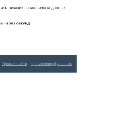
вать
никаких своих личных данных
ны через
секунд
Правила сайта
upravlenieorg@yandex.ru
upravlenieorg@yandex.ru