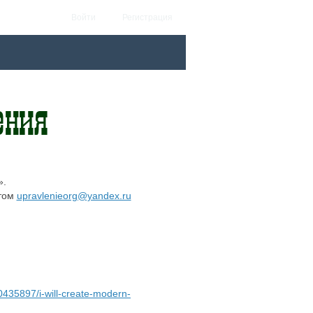
Войти
Регистрация
».
этом
upravlenieorg@yandex.ru
0435897/i-will-create-modern-