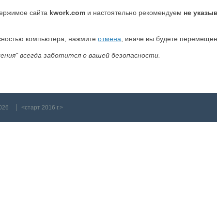
держимое сайта
kwork.com
и настоятельно рекомендуем
не указы
асностью компьютера, нажмите
отмена
, иначе вы будете перемеще
ения" всегда заботится о вашей безопасности.
026
<старт 2016 г.>