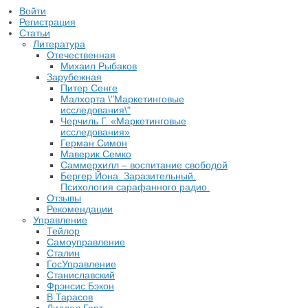
Войти
Регистрация
Статьи
Литература
Отечественная
Михаил Рыбаков
Зарубежная
Питер Сенге
Малхорта \"Маркетинговые
исследования\"
Черчиль Г. «Маркетинговые
исследования»
Герман Симон
Маверик.Семко
Саммерхилл – воспитание свободой
Бергер Йона. Заразительный.
Психология сарафанного радио.
Отзывы
Рекомендации
Управление
Тейлор
Самоуправление
Сталин
ГосУправление
Станиславский
Фрэнсис Бэкон
В.Тарасов