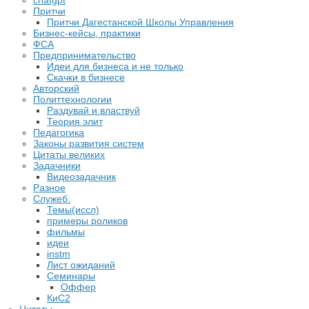
chatgpt
Притчи
Притчи Дагестанской Школы Управления
Бизнес-кейсы, практики
ФСА
Предпринимательство
Идеи для бизнеса и не только
Скачки в бизнесе
Авторский
Политтехнологии
Раздувай и властвуй
Теория элит
​Педагогика
Законы развития систем
Цитаты великих
Задачники
Видеозадачник
Разное
Служеб.
Темы(иссл)
примеры роликов
фильмы
идеи
instm
Лист ожиданий
Семинары
Оффер
КиС2