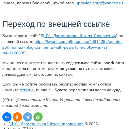
права, просим Вас сообщить об этом
upravlenieorg@yandex.ru
.
Переход по внешней ссылке
Вы покидаете сайт "
ДШУ - Дагестанская Школа Управления
" по
внешней ссылке
https://kwork.com/offpageseo/48914395/create-
250-manual-blog-comments-with-powerful-dofollow-links?
ref=11268055
.
Мы не несем ответственности за содержимое сайта
kwork.com
и настоятельно рекомендуем
не указывать
никаких своих
личных данных на сторонних сайтах.
Если Вы не хотите рисковать безопасностью компьютера,
нажмите
отмена
, иначе вы будете перемещены через
секунд
"ДШУ - Дагестанская Школа Управления" всегда заботится
о вашей безопасности.
ДШУ - Дагестанская Школа Управления
© 2026
<старт 2016 г.>