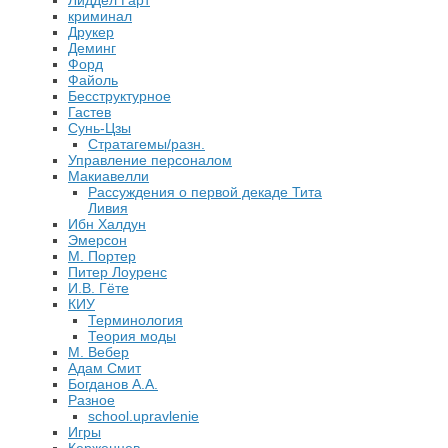
Лиддел Гарт
криминал
Друкер
Деминг
Форд
Файоль
Бесструктурное
Гастев
Сунь-Цзы
Стратагемы/разн.
Управление персоналом
Макиавелли
Рассуждения о первой декаде Тита
Ливия
Ибн Халдун
Эмерсон
М. Портер
Питер Лоуренс
И.В. Гёте
КИУ
Терминология
Теория моды
М. Вебер
Адам Смит
Богданов А.А.
Разное
school.upravlenie
Игры