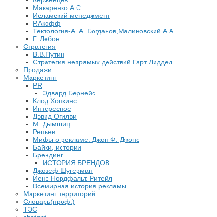
Керженцев
Макаренко А.С.
Исламский менеджмент
Р.Акофф
Тектология-А. А. Богданов,Малиновский А.А.
​Г. Лебон
Стратегия
В.В.Путин
​Стратегия непрямых действий Гарт Лиддел
Продажи
Маркетинг
PR
Эдвард Бернейс
Клод Хопкинс
Интересное
Дэвид Огилви
М. Дымщиц
Репьев
Мифы о рекламе. Джон Ф. Джонс
Байки, истории
Брендинг
ИСТОРИЯ БРЕНДОВ
Джозеф Шугерман
​Йенс Нордфальт. Ритейл
Всемирная история рекламы
Маркетинг территорий
Словарь(проф.)
ТЭС