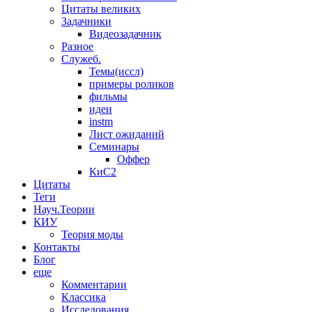
Цитаты великих
Задачники
Видеозадачник
Разное
Служеб.
Темы(иссл)
примеры роликов
фильмы
идеи
instm
Лист ожиданий
Семинары
Оффер
КиС2
Цитаты
Теги
Науч.Теории
КИУ
Теория моды
Контакты
Блог
еще
Комментарии
Классика
Исследования