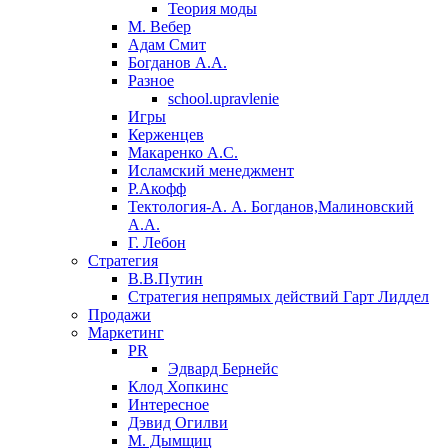
Теория моды
М. Вебер
Адам Смит
Богданов А.А.
Разное
school.upravlenie
Игры
Керженцев
Макаренко А.С.
Исламский менеджмент
Р.Акофф
Тектология-А. А. Богданов,Малиновский
А.А.
​Г. Лебон
Стратегия
В.В.Путин
​Стратегия непрямых действий Гарт Лиддел
Продажи
Маркетинг
PR
Эдвард Бернейс
Клод Хопкинс
Интересное
Дэвид Огилви
М. Дымщиц