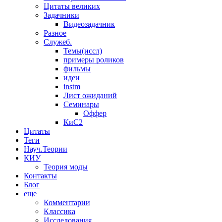
Цитаты великих
Задачники
Видеозадачник
Разное
Служеб.
Темы(иссл)
примеры роликов
фильмы
идеи
instm
Лист ожиданий
Семинары
Оффер
КиС2
Цитаты
Теги
Науч.Теории
КИУ
Теория моды
Контакты
Блог
еще
Комментарии
Классика
Исследования