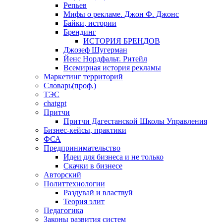
Репьев
Мифы о рекламе. Джон Ф. Джонс
Байки, истории
Брендинг
ИСТОРИЯ БРЕНДОВ
Джозеф Шугерман
​Йенс Нордфальт. Ритейл
Всемирная история рекламы
Маркетинг территорий
Словарь(проф.)
ТЭС
chatgpt
Притчи
Притчи Дагестанской Школы Управления
Бизнес-кейсы, практики
ФСА
Предпринимательство
Идеи для бизнеса и не только
Скачки в бизнесе
Авторский
Политтехнологии
Раздувай и властвуй
Теория элит
​Педагогика
Законы развития систем