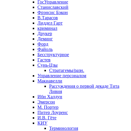
ГосУправление
Станиславский
Фрэнсис Бэкон
В.Тарасов
Лиддел Гарт
криминал
Друкер
Деминг
Форд
Файоль
Бесструктурное
Гастев
Сунь-Цзы
Стратагемы/разн.
Управление персоналом
Макиавелли
Рассуждения о первой декаде Тита
Ливия
Ибн Халдун
Эмерсон
М. Портер
Питер Лоуренс
И.В. Гёте
КИУ
Терминология