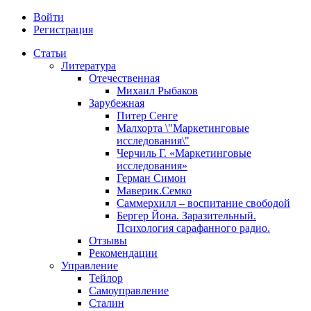
Войти
Регистрация
Статьи
Литература
Отечественная
Михаил Рыбаков
Зарубежная
Питер Сенге
Малхорта \"Маркетинговые
исследования\"
Черчиль Г. «Маркетинговые
исследования»
Герман Симон
Маверик.Семко
Саммерхилл – воспитание свободой
Бергер Йона. Заразительный.
Психология сарафанного радио.
Отзывы
Рекомендации
Управление
Тейлор
Самоуправление
Сталин