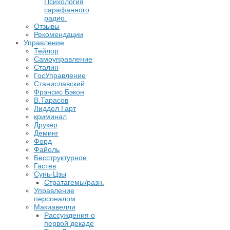
Психология
сарафанного
радио.
Отзывы
Рекомендации
Управление
Тейлор
Самоуправление
Сталин
ГосУправление
Станиславский
Фрэнсис Бэкон
В.Тарасов
Лиддел Гарт
криминал
Друкер
Деминг
Форд
Файоль
Бесструктурное
Гастев
Сунь-Цзы
Стратагемы/разн.
Управление
персоналом
Макиавелли
Рассуждения о
первой декаде