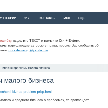
УЧ.ТЕОРИИ
КИУ
КОНТАКТЫ
БЛОГ
ЕЩЕ
 ошибку
, выделите ТЕКСТ и нажмите
Ctrl + Enter
».
иалы нарушающие авторские права, просим Вас сообщить об
этом
upravlenieorg@yandex.ru
.
Типовые проблемы малого бизнеса
 малого бизнеса
reshenii-biznes-problem-prbp.html
алого и среднего бизнеса о проблемах, то произойдет