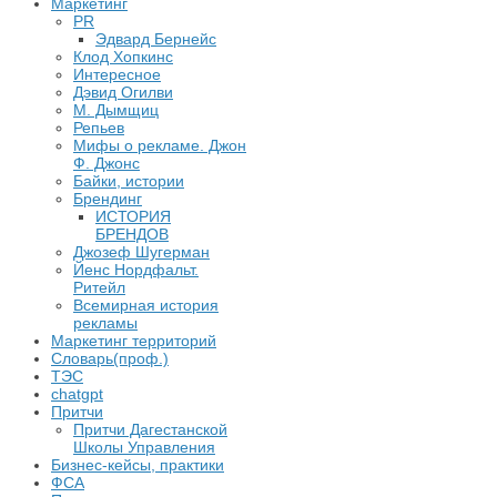
Маркетинг
PR
Эдвард Бернейс
Клод Хопкинс
Интересное
Дэвид Огилви
М. Дымщиц
Репьев
Мифы о рекламе. Джон
Ф. Джонс
Байки, истории
Брендинг
ИСТОРИЯ
БРЕНДОВ
Джозеф Шугерман
​Йенс Нордфальт.
Ритейл
Всемирная история
рекламы
Маркетинг территорий
Словарь(проф.)
ТЭС
chatgpt
Притчи
Притчи Дагестанской
Школы Управления
Бизнес-кейсы, практики
ФСА