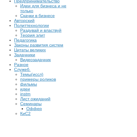
Предпринимательство
Идеи для бизнеса и не
только
Скачки в бизнесе
Авторский
Политтехнологии
Раздувай и властвуй
Теория элит
​Педагогика
Законы развития систем
Цитаты великих
Задачники
Видеозадачник
Разное
Служеб.
Темы(иссл)
примеры роликов
фильмы
идеи
instm
Лист ожиданий
Семинары
Оффер
КиС2