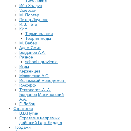
Тита Ливия
Ибн Халдун
Эмерсон
М. Портер
Питер Лоуренс
И.В. Гёте
КИУ
Терминология
Теория моды
М. Вебер
Адам Смит
Богданов А.А.
Разное
school.upravlenie
Игры
Керженцев
Макаренко А.С.
Исламский менеджмент
Р.Акофф
Тектология-А. А.
Богданов,Малиновский
А.А.
​Г. Лебон
Стратегия
В.В.Путин
​Стратегия непрямых
действий Гарт Лиддел
Продажи