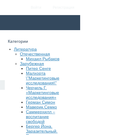
Войти
Регистрация
Категории
Литература
Отечественная
Михаил Рыбаков
Зарубежная
Питер Сенге
Малхорта
\"Маркетинговые
исследования\"
Черчиль Г.
«Маркетинговые
исследования»
Герман Симон
Маверик.Семко
Саммерхилл –
воспитание
свободой
Бергер Йона.
Заразительный.