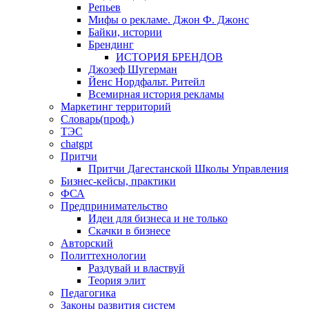
Репьев
Мифы о рекламе. Джон Ф. Джонс
Байки, истории
Брендинг
ИСТОРИЯ БРЕНДОВ
Джозеф Шугерман
​Йенс Нордфальт. Ритейл
Всемирная история рекламы
Маркетинг территорий
Словарь(проф.)
ТЭС
chatgpt
Притчи
Притчи Дагестанской Школы Управления
Бизнес-кейсы, практики
ФСА
Предпринимательство
Идеи для бизнеса и не только
Скачки в бизнесе
Авторский
Политтехнологии
Раздувай и властвуй
Теория элит
​Педагогика
Законы развития систем