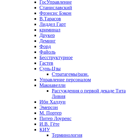
ГосУправление
Станиславский
Фрэнсис Бэкон
В.Тарасов
Лиддел Гарт
криминал
Друкер
Деминг
Форд
Файоль
Бесструктурное
Гастев
Сунь-Цзы
Стратагемы/разн.
Управление персоналом
Макиавелли
Рассуждения о первой декаде Тита
Ливия
Ибн Халдун
Эмерсон
М. Портер
Питер Лоуренс
И.В. Гёте
КИУ
Терминология