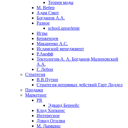
Теория моды
М. Вебер
Адам Смит
Богданов А.А.
Разное
school.upravlenie
Игры
Керженцев
Макаренко А.С.
Исламский менеджмент
Р.Акофф
Тектология-А. А. Богданов,Малиновский
А.А.
​Г. Лебон
Стратегия
В.В.Путин
​Стратегия непрямых действий Гарт Лиддел
Продажи
Маркетинг
PR
Эдвард Бернейс
Клод Хопкинс
Интересное
Дэвид Огилви
М. Дымщиц