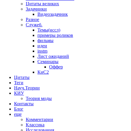
Цитаты великих
Задачники
Видеозадачник
Разное
Служеб.
Темы(иссл)
примеры роликов
фильмы
идеи
instm
Лист ожиданий
Семинары
Оффер
КиС2
Цитаты
Теги
Науч.Теории
КИУ
Теория моды
Контакты
Блог
еще
Комментарии
Классика
Исследования