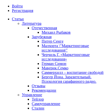
Войти
Регистрация
Статьи
Литература
Отечественная
Михаил Рыбаков
Зарубежная
Питер Сенге
Малхорта \"Маркетинговые
исследования\"
Черчиль Г. «Маркетинговые
исследования»
Герман Симон
Маверик.Семко
Саммерхилл – воспитание свободой
Бергер Йона. Заразительный.
Психология сарафанного радио.
Отзывы
Рекомендации
Управление
Тейлор
Самоуправление
Сталин