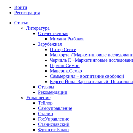
Войти
Регистрация
Статьи
Литература
Отечественная
Михаил Рыбаков
Зарубежная
Питер Сенге
Малхорта \"Маркетинговые исследовани
Черчиль Г. «Маркетинговые исследован
Герман Симон
Маверик.Семко
Саммерхилл – воспитание свободой
Бергер Йона. Заразительный. Психологи
Отзывы
Рекомендации
Управление
Тейлор
Самоуправление
Сталин
ГосУправление
Станиславский
Фрэнсис Бэкон