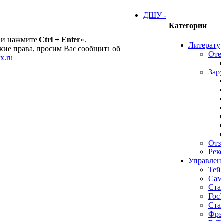
ДШУ -
Категории
 и нажмите
Ctrl + Enter
».
Литерату
ие права, просим Вас сообщить об
Оте
x.ru
Зар
От
Рек
Управлен
Тей
Сам
Ста
Гос
Ста
Фрэ