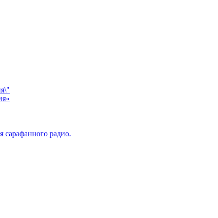
я\"
ия»
я сарафанного радио.