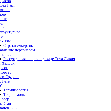
арасов
дел Гарт
минал
кер
минг
рд
оль
структурное
тев
ь-Цзы
Стратагемы/разн.
авление персоналом
иавелли
Рассуждения о первой декаде Тита Ливия
 Халдун
рсон
Портер
ер Лоуренс
. Гёте
У
Терминология
Теория моды
Вебер
м Смит
данов А.А.