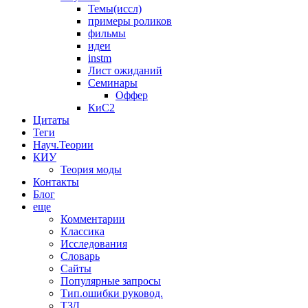
Темы(иссл)
примеры роликов
фильмы
идеи
instm
Лист ожиданий
Семинары
Оффер
КиС2
Цитаты
Теги
Науч.Теории
КИУ
Теория моды
Контакты
Блог
еще
Комментарии
Классика
Исследования
Словарь
Сайты
Популярные запросы
Тип.ошибки руковод.
ТЗД