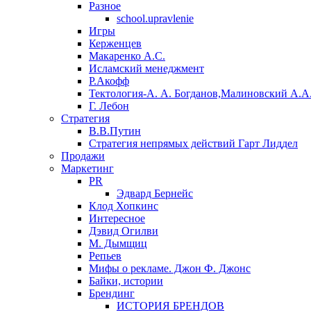
Разное
school.upravlenie
Игры
Керженцев
Макаренко А.С.
Исламский менеджмент
Р.Акофф
Тектология-А. А. Богданов,Малиновский А.А
​Г. Лебон
Стратегия
В.В.Путин
​Стратегия непрямых действий Гарт Лиддел
Продажи
Маркетинг
PR
Эдвард Бернейс
Клод Хопкинс
Интересное
Дэвид Огилви
М. Дымщиц
Репьев
Мифы о рекламе. Джон Ф. Джонс
Байки, истории
Брендинг
ИСТОРИЯ БРЕНДОВ