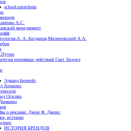
ное
school.upravlenie
ры
женцев
аренко А.С.
амский менеджмент
кофф
тология-А. А. Богданов,Малиновский А.А.
Лебон
я
.Путин
ратегия непрямых действий Гарт Лиддел
нг
Эдвард Бернейс
д Хопкинс
ересное
ид Огилви
 Дымщиц
ьев
ы о рекламе. Джон Ф. Джонс
ки, истории
ндинг
ИСТОРИЯ БРЕНДОВ