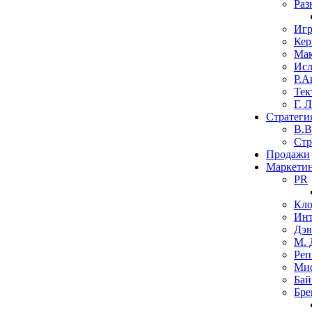
Раз
Иг
Кер
Мак
Исл
Р.А
Тек
​Г. 
Стратеги
В.В
​Ст
Продажи
Маркети
PR
Кло
Инт
Дэв
М.
Реп
Миф
Бай
Бре