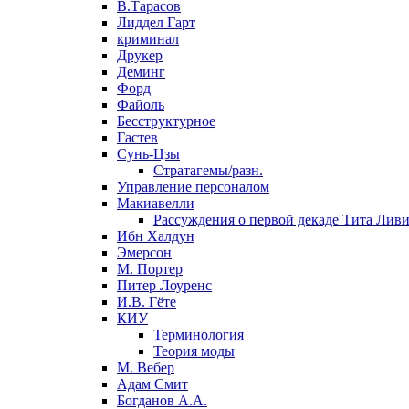
В.Тарасов
Лиддел Гарт
криминал
Друкер
Деминг
Форд
Файоль
Бесструктурное
Гастев
Сунь-Цзы
Стратагемы/разн.
Управление персоналом
Макиавелли
Рассуждения о первой декаде Тита Лив
Ибн Халдун
Эмерсон
М. Портер
Питер Лоуренс
И.В. Гёте
КИУ
Терминология
Теория моды
М. Вебер
Адам Смит
Богданов А.А.