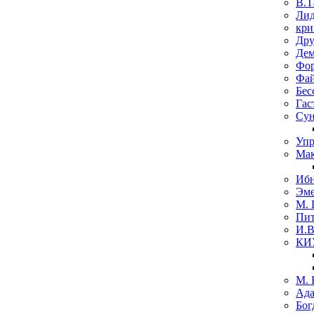
В.Т
Лид
кри
Дру
Де
Фо
Фай
Бес
Гас
Сун
Упр
Мак
Ибн
Эме
М. 
Пит
И.В
КИ
М. 
Ада
Бог