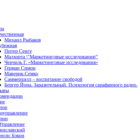
ра
чественная
Михаил Рыбаков
убежная
Питер Сенге
Малхорта \"Маркетинговые исследования\"
Черчиль Г. «Маркетинговые исследования»
Герман Симон
Маверик.Семко
Саммерхилл – воспитание свободой
Бергер Йона. Заразительный. Психология сарафанного радио.
зывы
омендации
ие
лор
оуправление
лин
Управление
ниславский
нсис Бэкон