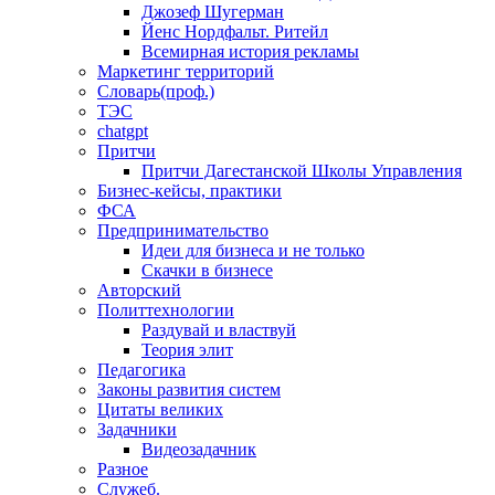
Джозеф Шугерман
​Йенс Нордфальт. Ритейл
Всемирная история рекламы
Маркетинг территорий
Словарь(проф.)
ТЭС
chatgpt
Притчи
Притчи Дагестанской Школы Управления
Бизнес-кейсы, практики
ФСА
Предпринимательство
Идеи для бизнеса и не только
Скачки в бизнесе
Авторский
Политтехнологии
Раздувай и властвуй
Теория элит
​Педагогика
Законы развития систем
Цитаты великих
Задачники
Видеозадачник
Разное
Служеб.