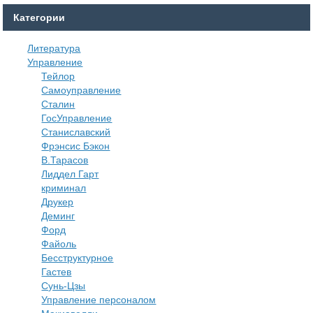
Категории
Литература
Управление
Тейлор
Самоуправление
Сталин
ГосУправление
Станиславский
Фрэнсис Бэкон
В.Тарасов
Лиддел Гарт
криминал
Друкер
Деминг
Форд
Файоль
Бесструктурное
Гастев
Сунь-Цзы
Управление персоналом