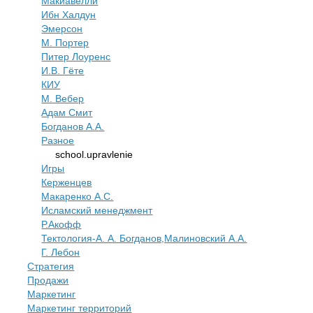
Макиавелли
Ибн Халдун
Эмерсон
М. Портер
Питер Лоуренс
И.В. Гёте
КИУ
М. Вебер
Адам Смит
Богданов А.А.
Разное
school.upravlenie
Игры
Керженцев
Макаренко А.С.
Исламский менеджмент
Р.Акофф
Тектология-А. А. Богданов,Малиновский А.А.
​Г. Лебон
Стратегия
Продажи
Маркетинг
Маркетинг территорий