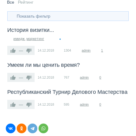
Все
Рейтинг
Показать фильтр
История визитки...
имидж
,
маркетинг
—
14.12.2018
1304
admin
1
​Умеем ли мы ценить время?
—
14.12.2018
767
admin
0
Республиканский Турнир Делового Мастерства
—
14.12.2018
595
admin
0