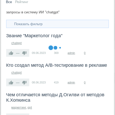
Все
Рейтинг
запросы в систему ИИ "chatgpt"
Показать фильтр
Звание "Маркетолог года"
chatgpt
—
09.06.2023
369
admin
0
Кто создал метод A/B-тестирование в рекламе
chatgpt
—
08.06.2023
419
admin
0
Чем отличается методы Д.Огилви от методов
К.Хопкинса
маркетинг
,
gpt