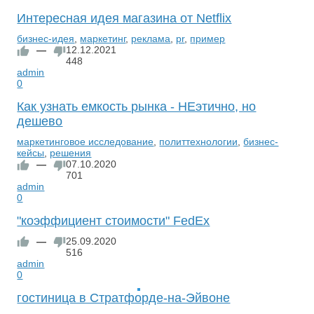
Интересная идея магазина от Netflix
бизнес-идея
,
маркетинг
,
реклама
,
pr
,
пример
—
12.12.2021
448
admin
0
Как узнать емкость рынка - НЕэтично, но
дешево
маркетинговое исследование
,
политтехнологии
,
бизнес-
кейсы
,
решения
—
07.10.2020
701
admin
0
"коэффициент стоимости" FedEx
—
25.09.2020
516
admin
0
гостиница в Стратфорде-на-Эйвоне