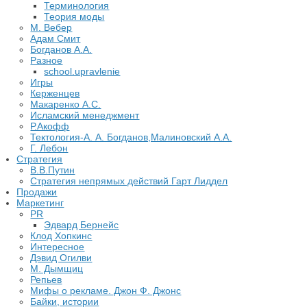
Терминология
Теория моды
М. Вебер
Адам Смит
Богданов А.А.
Разное
school.upravlenie
Игры
Керженцев
Макаренко А.С.
Исламский менеджмент
Р.Акофф
Тектология-А. А. Богданов,Малиновский А.А.
​Г. Лебон
Стратегия
В.В.Путин
​Стратегия непрямых действий Гарт Лиддел
Продажи
Маркетинг
PR
Эдвард Бернейс
Клод Хопкинс
Интересное
Дэвид Огилви
М. Дымщиц
Репьев
Мифы о рекламе. Джон Ф. Джонс
Байки, истории