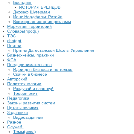
Брендинг
ИСТОРИЯ БРЕНДОВ
Джозеф Шугерман
​Йенс Нордфальт. Ритейл
Всемирная история рекламы
Маркетинг территорий
Словарь(проф.)
ТЭС
chatgpt
Притчи
Притчи Дагестанской Школы Управления
Бизнес-кейсы, практики
ФСА
Предпринимательство
Идеи для бизнеса и не только
Скачки в бизнесе
Авторский
Политтехнологии
Раздувай и властвуй
Теория элит
​Педагогика
Законы развития систем
Цитаты великих
Задачники
Видеозадачник
Разное
Служеб.
Темы(иссл)