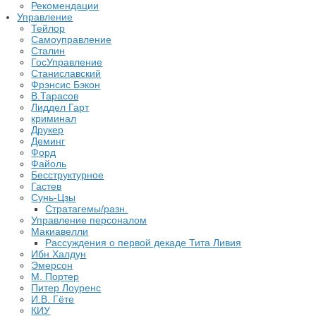
Рекомендации
Управление
Тейлор
Самоуправление
Сталин
ГосУправление
Станиславский
Фрэнсис Бэкон
В.Тарасов
Лиддел Гарт
криминал
Друкер
Деминг
Форд
Файоль
Бесструктурное
Гастев
Сунь-Цзы
Стратагемы/разн.
Управление персоналом
Макиавелли
Рассуждения о первой декаде Тита Ливия
Ибн Халдун
Эмерсон
М. Портер
Питер Лоуренс
И.В. Гёте
КИУ