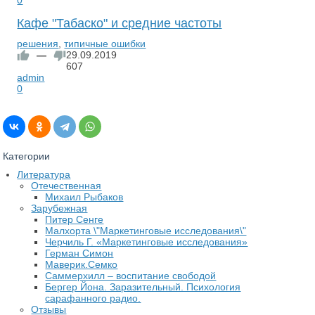
Кафе "Табаско" и средние частоты
решения
,
типичные ошибки
—
29.09.2019
607
admin
0
Категории
Литература
Отечественная
Михаил Рыбаков
Зарубежная
Питер Сенге
Малхорта \"Маркетинговые исследования\"
Черчиль Г. «Маркетинговые исследования»
Герман Симон
Маверик.Семко
Саммерхилл – воспитание свободой
Бергер Йона. Заразительный. Психология
сарафанного радио.
Отзывы