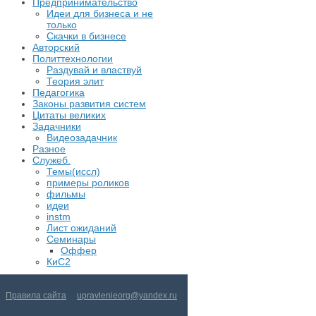
Предпринимательство
Идеи для бизнеса и не
только
Скачки в бизнесе
Авторский
Политтехнологии
Раздувай и властвуй
Теория элит
​Педагогика
Законы развития систем
Цитаты великих
Задачники
Видеозадачник
Разное
Служеб.
Темы(иссл)
примеры роликов
фильмы
идеи
instm
Лист ожиданий
Семинары
Оффер
КиС2
Правила сайта
upravlenieorg@yandex.ru