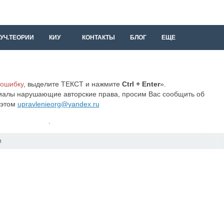
УЧ.ТЕОРИИ
КИУ
КОНТАКТЫ
БЛОГ
ЕЩЕ
 ошибку
, выделите ТЕКСТ и нажмите
Ctrl + Enter
».
иалы нарушающие авторские права, просим Вас сообщить об
этом
upravlenieorg@yandex.ru
.
е