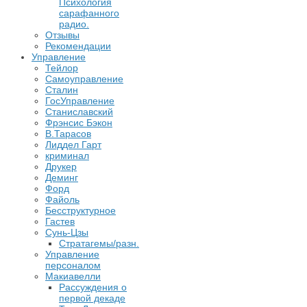
Психология
сарафанного
радио.
Отзывы
Рекомендации
Управление
Тейлор
Самоуправление
Сталин
ГосУправление
Станиславский
Фрэнсис Бэкон
В.Тарасов
Лиддел Гарт
криминал
Друкер
Деминг
Форд
Файоль
Бесструктурное
Гастев
Сунь-Цзы
Стратагемы/разн.
Управление
персоналом
Макиавелли
Рассуждения о
первой декаде