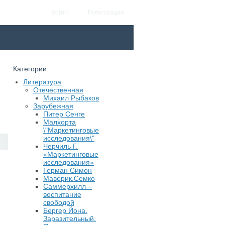
Войти
Регистрация
Категории
Литература
Отечественная
Михаил Рыбаков
Зарубежная
Питер Сенге
Малхорта
\"Маркетинговые
исследования\"
Черчиль Г.
«Маркетинговые
исследования»
Герман Симон
Маверик.Семко
Саммерхилл –
воспитание
свободой
Бергер Йона.
Заразительный.