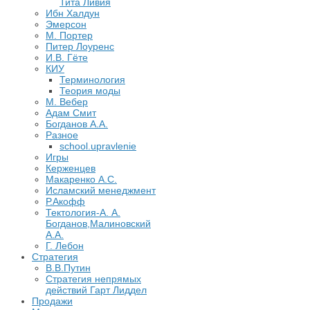
Тита Ливия
Ибн Халдун
Эмерсон
М. Портер
Питер Лоуренс
И.В. Гёте
КИУ
Терминология
Теория моды
М. Вебер
Адам Смит
Богданов А.А.
Разное
school.upravlenie
Игры
Керженцев
Макаренко А.С.
Исламский менеджмент
Р.Акофф
Тектология-А. А.
Богданов,Малиновский
А.А.
​Г. Лебон
Стратегия
В.В.Путин
​Стратегия непрямых
действий Гарт Лиддел
Продажи