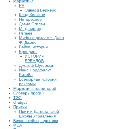
Маркетинг
PR
Эдвард Бернейс
Клод Хопкинс
Интересное
Дэвид Огилви
М. Дымщиц
Репьев
Мифы о рекламе. Джон
Ф. Джонс
Байки, истории
Брендинг
ИСТОРИЯ
БРЕНДОВ
Джозеф Шугерман
​Йенс Нордфальт.
Ритейл
Всемирная история
рекламы
Маркетинг территорий
Словарь(проф.)
ТЭС
chatgpt
Притчи
Притчи Дагестанской
Школы Управления
Бизнес-кейсы, практики
ФСА