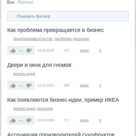
Все
Рейтинг
Показать фильтр
Как проблема превращается в бизнес
предпринимательство
,
проблема
,
решения
—
29.06.2024
375
admin
0
Двери и окна для гномов
бизнес-идея
—
12.10.2021
468
admin
0
Как появляются бизнес-идеи, пример ИКЕА
бизнес-идея
,
решения
—
03.04.2020
717
admin
0
Ассоциация производителей сухофруктов