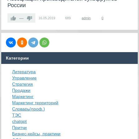
России
—
16.05.2019
689
admin
0
Категории
Литература
Управление
Стратегия
Продажи
Маркетинг
Маркетинг территорий
Словарь(проф.)
ТЭС
chatgpt
Притчи
Бизнес-кейсы, практики