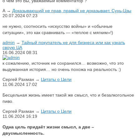
о чем это Вы, уважаемый комментатор ?
А
→
Доказывающий не прав, правый не доказывает. Сунь-Цзы
20.07.2024
07:23
не нужно, соотносить «искусство войны» и «обычные
ситуации», это как сравнивать — «теплое с мягким»!)
admin
→
Тайный покупатель не для бизнеса или как узнать
своую ЦА
16.06.2024
08:31
к сожалению, источник не сохранился… возможно, что это
выдуманная история… но очень похожа на реальность :)
Сергей Рахман
→
Цитаты о Цели
11.06.2024
17:02
Бесцельная жизнь имеет такой же смысл, что и безалкогольное
пиво.
Сергей Рахман
→
Цитаты о Цели
11.06.2024
16:19
Одна цель придаёт жизни смысл, а две –
двусмысленность.