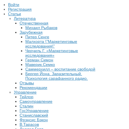
Войти
Регистрация
Статьи
Литература
Отечественная
Михаил Рыбаков
Зарубежная
Питер Сенге
Малхорта \"Маркетинговые
исследования\"
Черчиль Г. «Маркетинговые
исследования»
Герман Симон
Маверик.Семко
Саммерхилл – воспитание свободой
Бергер Йона. Заразительный.
Психология сарафанного радио.
Отзывы
Рекомендации
Управление
Тейлор
Самоуправление
Сталин
ГосУправление
Станиславский
Фрэнсис Бэкон
В.Тарасов