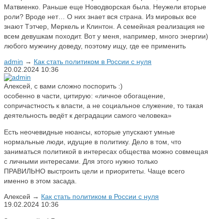
Матвиенко. Раньше еще Новодворская была. Неужели вторые
роли? Вроде нет… О них знает вся страна. Из мировых все
знают Тэтчер, Меркель и Клинтон. А семейная реализация не
всем девушкам походит. Вот у меня, например, много энергии)
любого мужчину доведу, поэтому ищу, где ее применить
admin
→
Как стать политиком в России с нуля
20.02.2024
10:36
Алексей, с вами сложно поспорить :)
особенно в части, цитирую: «личное обогащение,
сопричастность к власти, а не социальное служение, то такая
деятельность ведёт к деградации самого человека»
Есть неочевидные нюансы, которые упускают умные
нормальные люди, идущие в политику. Дело в том, что
заниматься политикой в интересах общества можно совмещая
с личными интересами. Для этого нужно только
ПРАВИЛЬНО выстроить цели и приоритеты. Чаще всего
именно в этом засада.
Алексей
→
Как стать политиком в России с нуля
19.02.2024
10:36