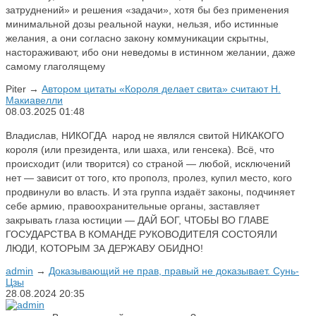
затруднений» и решения «задачи», хотя бы без применения
минимальной дозы реальной науки, нельзя, ибо истинные
желания, а они согласно закону коммуникации скрытны,
настораживают, ибо они неведомы в истинном желании, даже
самому глаголящему
Piter
→
Автором цитаты «Короля делает свита» считают Н.
Макиавелли
08.03.2025
01:48
Владислав, НИКОГДА народ не являлся свитой НИКАКОГО
короля (или президента, или шаха, или генсека). Всё, что
происходит (или творится) со страной — любой, исключений
нет — зависит от того, кто прополз, пролез, купил место, кого
продвинули во власть. И эта группа издаёт законы, подчиняет
себе армию, правоохранительные органы, заставляет
закрывать глаза юстиции — ДАЙ БОГ, ЧТОБЫ ВО ГЛАВЕ
ГОСУДАРСТВА В КОМАНДЕ РУКОВОДИТЕЛЯ СОСТОЯЛИ
ЛЮДИ, КОТОРЫМ ЗА ДЕРЖАВУ ОБИДНО!
admin
→
Доказывающий не прав, правый не доказывает. Сунь-
Цзы
28.08.2024
20:35