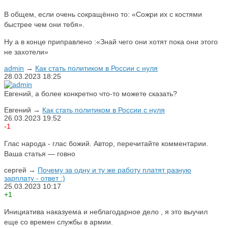
В общем, если очень сокращённо то: «Сожри их с костями
быстрее чем они тебя».
Ну а в конце приправлено :«Знай чего они хотят пока они этого
не захотели»
admin
→
Как стать политиком в России с нуля
28.03.2023
18:25
Евгений, а более конкретно что-то можете сказать?
Евгений
→
Как стать политиком в России с нуля
26.03.2023
19:52
-1
Глас народа - глас божий. Автор, перечитайте комментарии.
Ваша статья — говно
сергей
→
Почему за одну и ту же работу платят разную
зарплату - ответ :)
25.03.2023
10:17
+1
Инициатива наказуема и неблагодарное дело , я это выучил
еще со времен службы в армии.