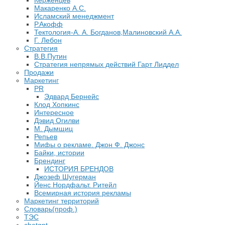
Керженцев
Макаренко А.С.
Исламский менеджмент
Р.Акофф
Тектология-А. А. Богданов,Малиновский А.А.
​Г. Лебон
Стратегия
В.В.Путин
​Стратегия непрямых действий Гарт Лиддел
Продажи
Маркетинг
PR
Эдвард Бернейс
Клод Хопкинс
Интересное
Дэвид Огилви
М. Дымщиц
Репьев
Мифы о рекламе. Джон Ф. Джонс
Байки, истории
Брендинг
ИСТОРИЯ БРЕНДОВ
Джозеф Шугерман
​Йенс Нордфальт. Ритейл
Всемирная история рекламы
Маркетинг территорий
Словарь(проф.)
ТЭС