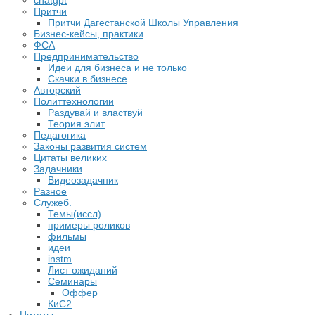
chatgpt
Притчи
Притчи Дагестанской Школы Управления
Бизнес-кейсы, практики
ФСА
Предпринимательство
Идеи для бизнеса и не только
Скачки в бизнесе
Авторский
Политтехнологии
Раздувай и властвуй
Теория элит
​Педагогика
Законы развития систем
Цитаты великих
Задачники
Видеозадачник
Разное
Служеб.
Темы(иссл)
примеры роликов
фильмы
идеи
instm
Лист ожиданий
Семинары
Оффер
КиС2