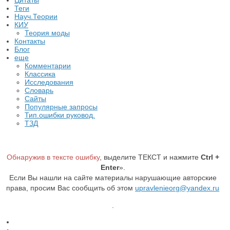
Цитаты
Теги
Науч.Теории
КИУ
Теория моды
Контакты
Блог
еще
Комментарии
Классика
Исследования
Словарь
Сайты
Популярные запросы
Тип.ошибки руковод.
ТЗД
Обнаружив в тексте ошибку
, выделите ТЕКСТ и нажмите
Ctrl +
Enter
».
Если Вы нашли на сайте материалы нарушающие авторские
права, просим Вас сообщить об этом
upravlenieorg@yandex.ru
.