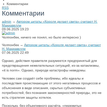
Комментарии
RSS
Комментарии
admin
→
Автором цитаты «Короля делает свита» считают Н.
Макиавелли
09.06.2025
19:23
Чолпонбек, ничего не понял, но было интересно )
Чолпонбек
→
Автором цитаты «Короля делает свита» считают
Н. Макиавелли
07.06.2025
22:49
Однако, действия правителя разумеется предпринятый для
предотвращения нежелательных ситуаций, из-за катаклизмы,
«it is norm». Однако, природе катастрофы неведомы.
Человек сам создаёт себе проблемы, ибо идеалы и
последствия проистекающие от этого негативных процессов и
объяснения в виде описания, скрытых субъективных
потребностей, без познания закономерностей природы, это не
есть стратегия защиты хотелок.
Поскольку, без объективного расчёта, «пережитых