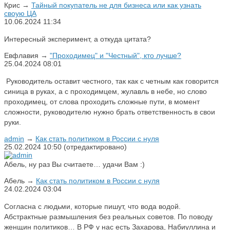
Крис
→
Тайный покупатель не для бизнеса или как узнать
своую ЦА
10.06.2024
11:34
Интересный эксперимент, а откуда цитата?
Евфлавия
→
"Проходимец" и "Честный", кто лучше?
25.04.2024
08:01
Руководитель оставит честного, так как с четным как говорится
синица в руках, а с проходимцем, жулавль в небе, но слово
проходимец, от слова проходить сложные пути, в момент
сложности, руководителю нужно брать ответственность в свои
руки.
admin
→
Как стать политиком в России с нуля
25.02.2024
10:50
(отредактировано)
Абель, ну раз Вы считаете… удачи Вам :)
Абель
→
Как стать политиком в России с нуля
24.02.2024
03:04
Согласна с людьми, которые пишут, что вода водой.
Абстрактные размышления без реальных советов. По поводу
женщин политиков… В РФ у нас есть Захарова, Набиуллина и