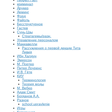
Лиддел Гарт
криминал
Друкер
Деминг
Форд
Файоль
Бесструктурное
Гастев
Сунь-Цзы
Стратагемы/разн.
Управление персоналом
Макиавелли
Рассуждения о первой декаде Тита
Ливия
Ибн Халдун
Эмерсон
М. Портер
Питер Лоуренс
И.В. Гёте
КИУ
Терминология
Теория моды
М. Вебер
Адам Смит
Богданов А.А.
Разное
school.upravlenie
Игры