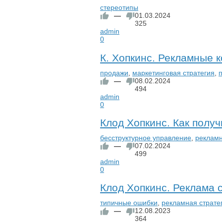
стереотипы
—
01.03.2024
325
admin
0
К. Хопкинс. Рекламные к
продажи
,
маркетинговая стратегия
,
—
08.02.2024
494
admin
0
Клод Хопкинс. Как полу
бесструктурное управление
,
рекламн
—
07.02.2024
499
admin
0
Клод Хопкинс. Реклама 
типичные ошибки
,
рекламная страте
—
12.08.2023
364