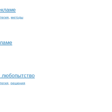
екламе
тегия
,
методы
кламе
т любопытство
тегия
,
решения