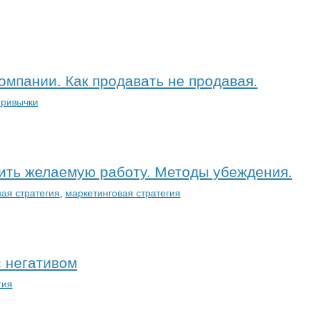
омпании. Как продавать не продавая.
привычки
чить желаемую работу. Методы убеждения.
ая стратегия
,
маркетинговая стратегия
с негативом
гия