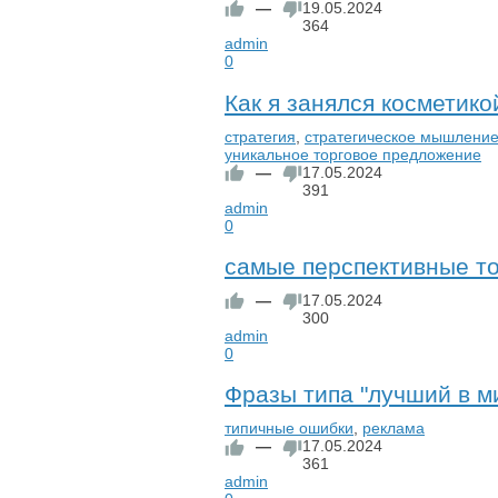
—
19.05.2024
364
admin
0
Как я занялся косметико
стратегия
,
стратегическое мышлени
уникальное торговое предложение
—
17.05.2024
391
admin
0
самые перспективные т
—
17.05.2024
300
admin
0
Фразы типа "лучший в ми
типичные ошибки
,
реклама
—
17.05.2024
361
admin