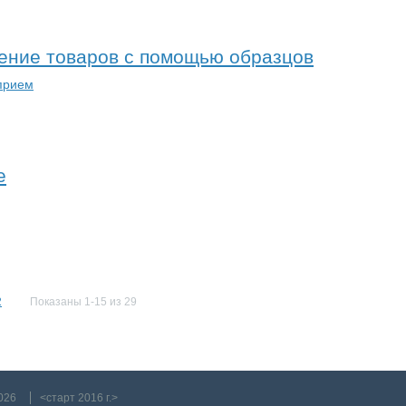
ение товаров с помощью образцов
прием
е
2
Показаны 1-15 из 29
026
<старт 2016 г.>