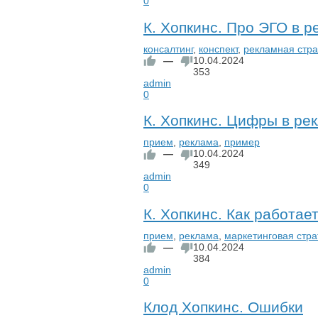
0
К. Хопкинс. Про ЭГО в р
консалтинг
,
конспект
,
рекламная стра
—
10.04.2024
353
admin
0
К. Хопкинс. Цифры в ре
прием
,
реклама
,
пример
—
10.04.2024
349
admin
0
К. Хопкинс. Как работае
прием
,
реклама
,
маркетинговая стра
—
10.04.2024
384
admin
0
Клод Хопкинс. Ошибки