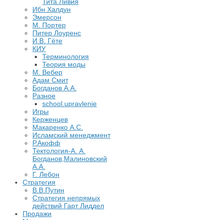
Тита Ливия
Ибн Халдун
Эмерсон
М. Портер
Питер Лоуренс
И.В. Гёте
КИУ
Терминология
Теория моды
М. Вебер
Адам Смит
Богданов А.А.
Разное
school.upravlenie
Игры
Керженцев
Макаренко А.С.
Исламский менеджмент
Р.Акофф
Тектология-А. А.
Богданов,Малиновский
А.А.
​Г. Лебон
Стратегия
В.В.Путин
​Стратегия непрямых
действий Гарт Лиддел
Продажи