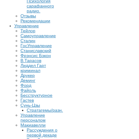
Психология
сарафанного
радио.
Отзывы
Рекомендации
Управление
Тейлор
Самоуправление
Сталин
ГосУправление
Станиславский
Фрэнсис Бэкон
В.Тарасов
Лиддел Гарт
криминал
Друкер
Деминг
Форд
Файоль
Бесструктурное
Гастев
Сунь-Цзы
Стратагемы/разн.
Управление
персоналом
Макиавелли
Рассуждения о
первой декаде