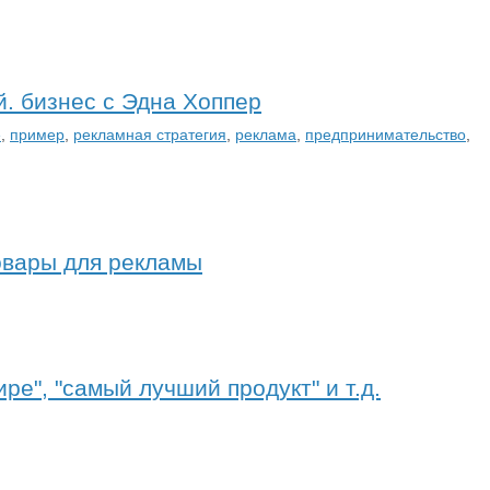
й. бизнес с Эдна Хоппер
е
,
пример
,
рекламная стратегия
,
реклама
,
предпринимательство
,
овары для рекламы
ре", "самый лучший продукт" и т.д.