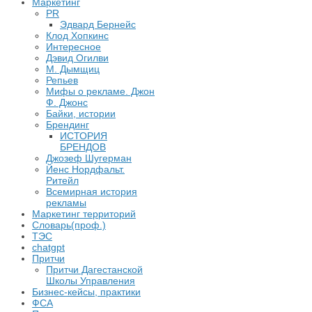
Маркетинг
PR
Эдвард Бернейс
Клод Хопкинс
Интересное
Дэвид Огилви
М. Дымщиц
Репьев
Мифы о рекламе. Джон
Ф. Джонс
Байки, истории
Брендинг
ИСТОРИЯ
БРЕНДОВ
Джозеф Шугерман
​Йенс Нордфальт.
Ритейл
Всемирная история
рекламы
Маркетинг территорий
Словарь(проф.)
ТЭС
chatgpt
Притчи
Притчи Дагестанской
Школы Управления
Бизнес-кейсы, практики
ФСА