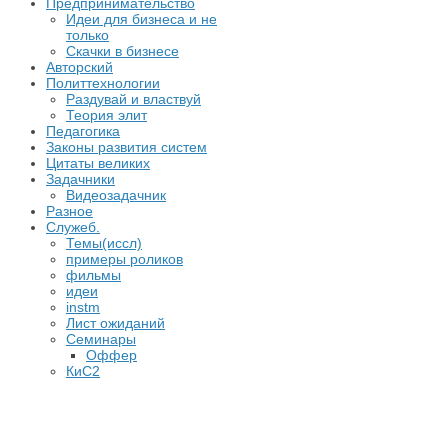
Предпринимательство
Идеи для бизнеса и не
только
Скачки в бизнесе
Авторский
Политтехнологии
Раздувай и властвуй
Теория элит
​Педагогика
Законы развития систем
Цитаты великих
Задачники
Видеозадачник
Разное
Служеб.
Темы(иссл)
примеры роликов
фильмы
идеи
instm
Лист ожиданий
Семинары
Оффер
КиС2