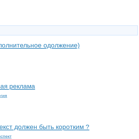
ополнительное одолжение)
ная реклама
егия
екст должен быть коротким ?
нспект