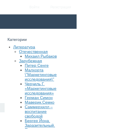
Войти
Регистрация
Категории
Литература
Отечественная
Михаил Рыбаков
Зарубежная
Питер Сенге
Малхорта
\"Маркетинговые
исследования\"
Черчиль Г.
«Маркетинговые
исследования»
Герман Симон
Маверик.Семко
Саммерхилл –
воспитание
свободой
Бергер Йона.
Заразительный.