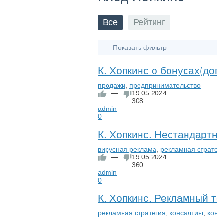
Все
Рейтинг
Показать фильтр
К. Хопкинс о бонусах(д
продажи
,
предпринимательство
—
19.05.2024
308
admin
0
К. Хопкинс. Нестандарт
вирусная реклама
,
рекламная страт
—
19.05.2024
360
admin
0
К. Хопкинс. Рекламный т
рекламная стратегия
,
консалтинг
,
ко