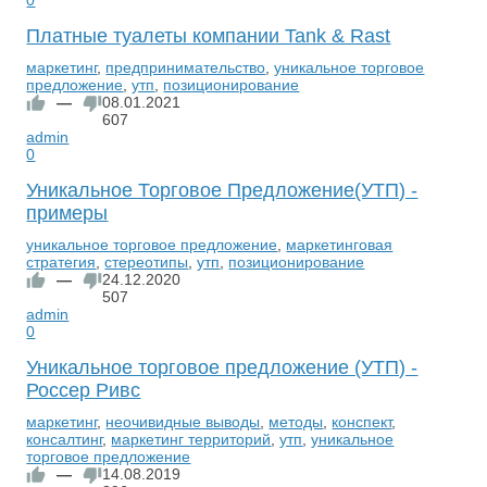
Платные туалеты компании Tank & Rast
маркетинг
,
предпринимательство
,
уникальное торговое
предложение
,
утп
,
позиционирование
—
08.01.2021
607
admin
0
Уникальное Торговое Предложение(УТП) -
примеры
уникальное торговое предложение
,
маркетинговая
стратегия
,
стереотипы
,
утп
,
позиционирование
—
24.12.2020
507
admin
0
Уникальное торговое предложение (УТП) -
Россер Ривс
маркетинг
,
неочивидные выводы
,
методы
,
конспект
,
консалтинг
,
маркетинг территорий
,
утп
,
уникальное
торговое предложение
—
14.08.2019