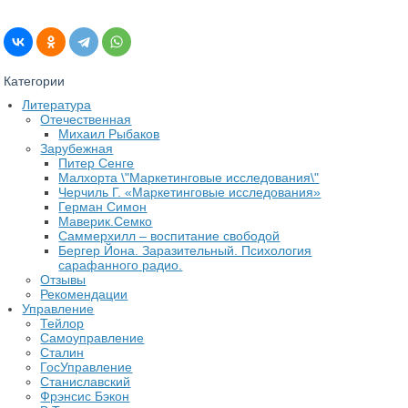
Категории
Литература
Отечественная
Михаил Рыбаков
Зарубежная
Питер Сенге
Малхорта \"Маркетинговые исследования\"
Черчиль Г. «Маркетинговые исследования»
Герман Симон
Маверик.Семко
Саммерхилл – воспитание свободой
Бергер Йона. Заразительный. Психология
сарафанного радио.
Отзывы
Рекомендации
Управление
Тейлор
Самоуправление
Сталин
ГосУправление
Станиславский
Фрэнсис Бэкон