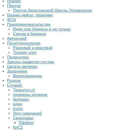
chatgpt
Притчи
Притчи Дагестанской Школы Управления
Бизнес-кейсы, практики
ФСА
Предпринимательство
Идеи для бизнеса и не только
Скачки в бизнесе
Авторский
Политтехнологии
Раздувай и властвуй
Теория элит
​Педагогика
Законы развития систем
Цитаты великих
Задачники
Видеозадачник
Разное
Служеб.
Темы(иссл)
примеры роликов
фильмы
идеи
instm
Лист ожиданий
Семинары
Оффер
КиС2