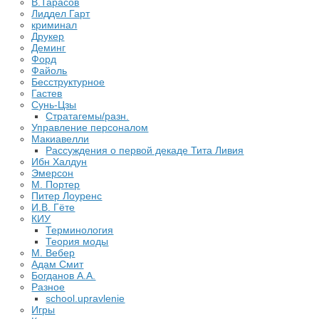
В.Тарасов
Лиддел Гарт
криминал
Друкер
Деминг
Форд
Файоль
Бесструктурное
Гастев
Сунь-Цзы
Стратагемы/разн.
Управление персоналом
Макиавелли
Рассуждения о первой декаде Тита Ливия
Ибн Халдун
Эмерсон
М. Портер
Питер Лоуренс
И.В. Гёте
КИУ
Терминология
Теория моды
М. Вебер
Адам Смит
Богданов А.А.
Разное
school.upravlenie
Игры