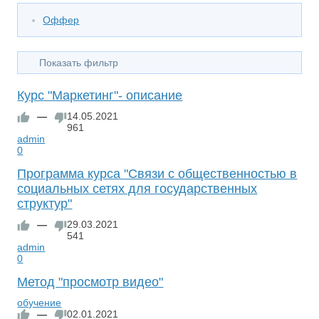
Оффер
Показать фильтр
Курс "Маркетинг"- описание
—
14.05.2021
961
admin
0
Программа курса "Связи с общественностью в
социальных сетях для государственных
структур"
—
29.03.2021
541
admin
0
Метод "просмотр видео"
обучение
—
02.01.2021