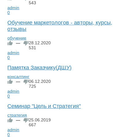
543
admin
0
Обучение маркетологов - авторы, курсы,
отзывы
обучение
—
28.12.2020
531
admin
0
Памятка Заказчику(ДШУ)
консалтинг
—
06.12.2020
725
admin
0
Семинар "Цель и Стратегия"
стратегия
—
25.06.2019
667
admin
0