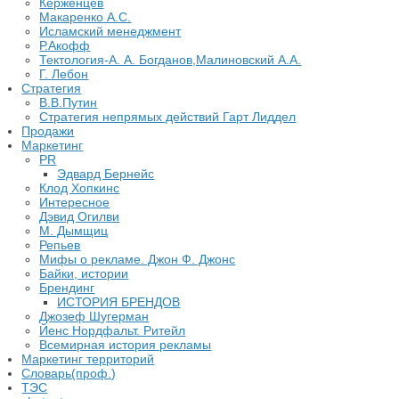
Керженцев
Макаренко А.С.
Исламский менеджмент
Р.Акофф
Тектология-А. А. Богданов,Малиновский А.А.
​Г. Лебон
Стратегия
В.В.Путин
​Стратегия непрямых действий Гарт Лиддел
Продажи
Маркетинг
PR
Эдвард Бернейс
Клод Хопкинс
Интересное
Дэвид Огилви
М. Дымщиц
Репьев
Мифы о рекламе. Джон Ф. Джонс
Байки, истории
Брендинг
ИСТОРИЯ БРЕНДОВ
Джозеф Шугерман
​Йенс Нордфальт. Ритейл
Всемирная история рекламы
Маркетинг территорий
Словарь(проф.)
ТЭС