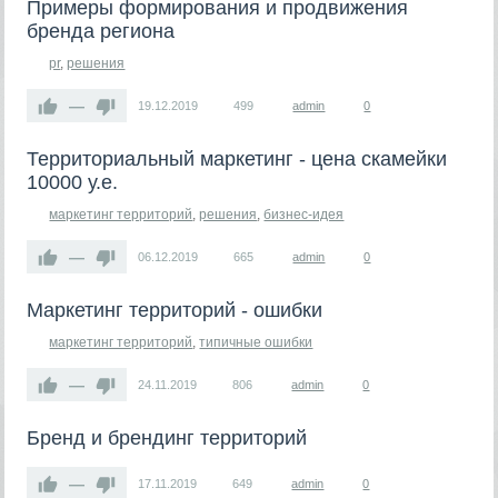
Примеры формирования и продвижения
бренда региона
pr
,
решения
—
19.12.2019
499
admin
0
Территориальный маркетинг - цена скамейки
10000 у.е.
маркетинг территорий
,
решения
,
бизнес-идея
—
06.12.2019
665
admin
0
Маркетинг территорий - ошибки
маркетинг территорий
,
типичные ошибки
—
24.11.2019
806
admin
0
Бренд и брендинг территорий
—
17.11.2019
649
admin
0