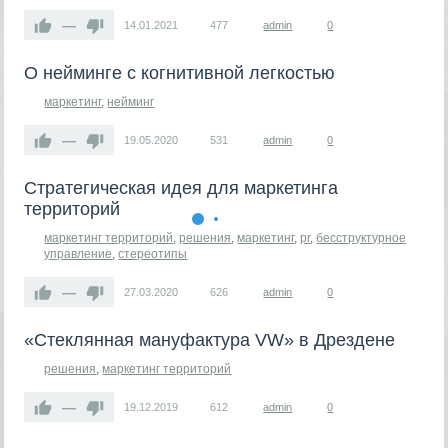
—
14.01.2021
477
admin
0
О нейминге с когнитивной легкостью
маркетинг
,
нейминг
—
19.05.2020
531
admin
0
Стратегическая идея для маркетинга
территорий
маркетинг территорий
,
решения
,
маркетинг
,
pr
,
бесструктурное
управление
,
стереотипы
—
27.03.2020
626
admin
0
«Стеклянная мануфактура VW» в Дрездене
решения
,
маркетинг территорий
—
19.12.2019
612
admin
0