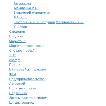
Керженцев
Макаренко А.С.
Исламский менеджмент
Р.Акофф
Тектология-А. А. Богданов,Малиновский А.А.
​Г. Лебон
Стратегия
Продажи
Маркетинг
Маркетинг территорий
Словарь(проф.)
ТЭС
chatgpt
Притчи
Бизнес-кейсы, практики
ФСА
Предпринимательство
Авторский
Политтехнологии
​Педагогика
Законы развития систем
Цитаты великих