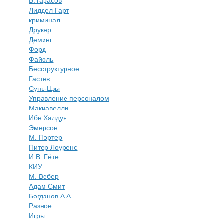
В.Тарасов
Лиддел Гарт
криминал
Друкер
Деминг
Форд
Файоль
Бесструктурное
Гастев
Сунь-Цзы
Управление персоналом
Макиавелли
Ибн Халдун
Эмерсон
М. Портер
Питер Лоуренс
И.В. Гёте
КИУ
М. Вебер
Адам Смит
Богданов А.А.
Разное
Игры