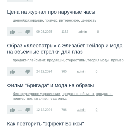
Цена на журнал про наручные часы
ценообразование
,
пример
,
интересное
,
ценность
—
09.03.2025
1152
admin
0
Образ «Клеопатры» с Элизабет Тейлор и мода
на объемные стрелки для глаз
продакт-плейсмент
,
продакшн
,
стереотипы
,
теория моды
,
пример
—
24.12.2024
965
admin
0
Фильм "Бригада" и мода на образы
бесструктурное управление
,
продакт-плейсмент
,
продакшн
,
пример
,
воспитание
,
педагогика
—
12.12.2024
796
admin
0
Как повторить "эффект Бэнкси"