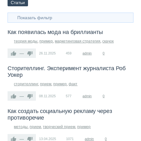
Статьи
Показать фильтр
Как появилась мода на бриллианты
теория моды
,
пример
,
маркетинговая стратегия
,
скачок
—
26.11.2025
459
admin
0
Сторителлинг. Эксперимент журналиста Роб
Уокер
сторителлинг
,
прием
,
пример
,
факт
—
08.11.2025
577
admin
0
Как создать социальную рекламу через
противоречие
методы
,
прием
,
творческий прием
,
пример
—
13.04.2025
1071
admin
0