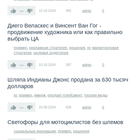
—
10.10.2024
392
admin
0
Диего Веласкес и Винсент Ван Гог -
продвижение художника или как правильно
выбрать ЦА
пример
,
рекламная стратегия
,
решения
,
pr
,
маркетинговая
стратегия
,
целевая аудитория
—
10.10.2024
397
admin
0
Шляпа Индианы Джонс продана за 630 тысяч
долларов
pr
,
пример
,
имидж
,
продакт-плейсмент
,
теория моды
—
20.08.2024
508
admin
0
Светофоры для мотоциклистов без шлемов
социальные инновации
,
пример
,
решения