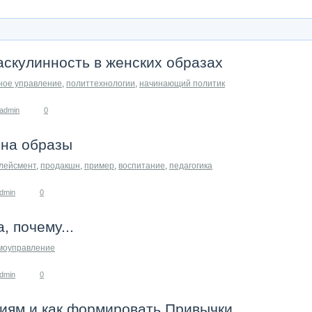
скулинность в женских образах
ное управление
,
политтехнологии
,
начинающий политик
admin
0
 на образы
лейсмент
,
продакшн
,
пример
,
воспитание
,
педагогика
dmin
0
, почему...
моуправление
dmin
0
иям и как формировать Привычки