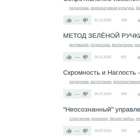
педагогика
,
корпоративная культура
,
бе
—
01.12.2020
430
a
МЕТОД ЗЕЛЁНОЙ РУЧКИ(ч
мотивация
,
педагогика
,
воспитание
,
ре
—
20.11.2020
951
a
Скромность и Наглость -
педагогика
,
воспитание
,
корпоративная
—
26.07.2019
665
a
"Неосознанный" управл
стратагема
,
решения
,
бизнес-кейсы
,
пе
—
19.07.2019
397
a