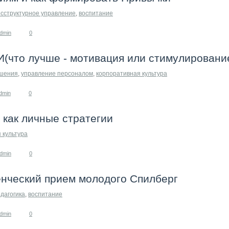
сструктурное управление
,
воспитание
dmin
0
то лучше - мотивация или стимулировани
шения
,
управление персоналом
,
корпоративная культура
dmin
0
 как личные стратегии
 культура
dmin
0
енческий прием молодого Спилберг
дагогика
,
воспитание
dmin
0