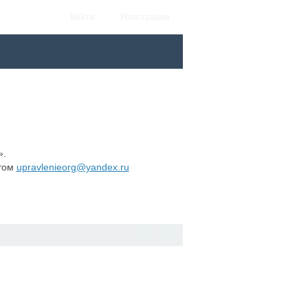
Войти
Регистрация
».
этом
upravlenieorg@yandex.ru