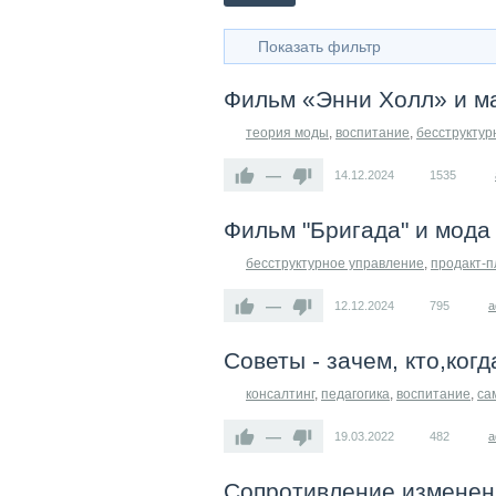
Показать фильтр
Фильм «Энни Холл» и ма
теория моды
,
воспитание
,
бесструктур
—
14.12.2024
1535
Фильм "Бригада" и мода
бесструктурное управление
,
продакт-п
—
12.12.2024
795
a
Советы - зачем, кто,когда
консалтинг
,
педагогика
,
воспитание
,
са
—
19.03.2022
482
a
Сопротивление изменен