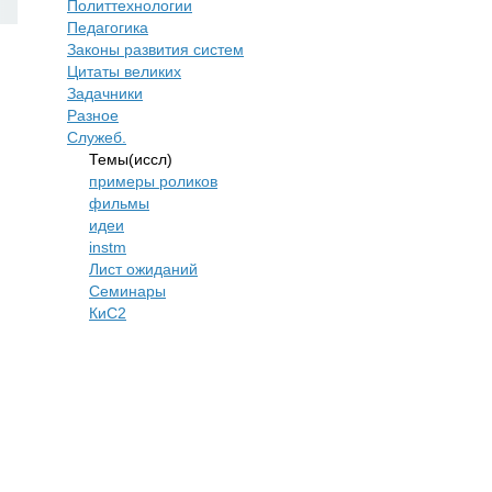
Политтехнологии
​Педагогика
Законы развития систем
Цитаты великих
Задачники
Разное
Служеб.
Темы(иссл)
примеры роликов
фильмы
идеи
instm
Лист ожиданий
Семинары
КиС2