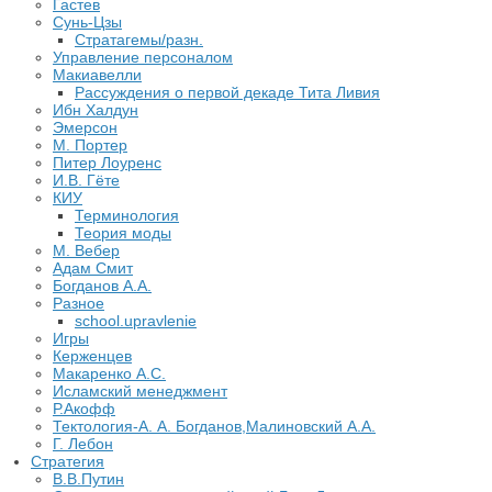
Гастев
Сунь-Цзы
Стратагемы/разн.
Управление персоналом
Макиавелли
Рассуждения о первой декаде Тита Ливия
Ибн Халдун
Эмерсон
М. Портер
Питер Лоуренс
И.В. Гёте
КИУ
Терминология
Теория моды
М. Вебер
Адам Смит
Богданов А.А.
Разное
school.upravlenie
Игры
Керженцев
Макаренко А.С.
Исламский менеджмент
Р.Акофф
Тектология-А. А. Богданов,Малиновский А.А.
​Г. Лебон
Стратегия
В.В.Путин