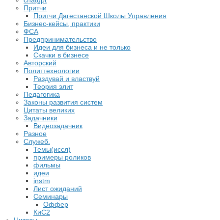
chatgpt
Притчи
Притчи Дагестанской Школы Управления
Бизнес-кейсы, практики
ФСА
Предпринимательство
Идеи для бизнеса и не только
Скачки в бизнесе
Авторский
Политтехнологии
Раздувай и властвуй
Теория элит
​Педагогика
Законы развития систем
Цитаты великих
Задачники
Видеозадачник
Разное
Служеб.
Темы(иссл)
примеры роликов
фильмы
идеи
instm
Лист ожиданий
Семинары
Оффер
КиС2