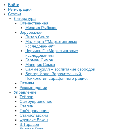
Войти
Регистрация
Статьи
Литература
Отечественная
Михаил Рыбаков
Зарубежная
Питер Сенге
Малхорта \"Маркетинговые
исследования\"
Черчиль Г. «Маркетинговые
исследования»
Герман Симон
Маверик.Семко
Саммерхилл – воспитание свободой
Бергер Йона. Заразительный.
Психология сарафанного радио.
Отзывы
Рекомендации
Управление
Тейлор
Самоуправление
Сталин
ГосУправление
Станиславский
Фрэнсис Бэкон
В.Тарасов