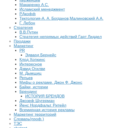
Керженцев
Макаренко А.С.
Исламский менеджмент
Р.Акофф
Тектология-А. А. Богданов,Малиновский А.А.
​Г. Лебон
Стратегия
В.В.Путин
​Стратегия непрямых действий Гарт Лиддел
Продажи
Маркетинг
PR
Эдвард Бернейс
Клод Хопкинс
Интересное
Дэвид Огилви
М. Дымщиц
Репьев
Мифы о рекламе. Джон Ф. Джонс
Байки, истории
Брендинг
ИСТОРИЯ БРЕНДОВ
Джозеф Шугерман
​Йенс Нордфальт. Ритейл
Всемирная история рекламы
Маркетинг территорий
Словарь(проф.)
ТЭС