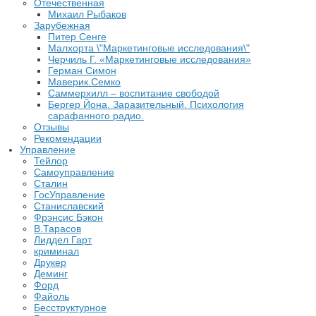
Отечественная
Михаил Рыбаков
Зарубежная
Питер Сенге
Малхорта \"Маркетинговые исследования\"
Черчиль Г. «Маркетинговые исследования»
Герман Симон
Маверик.Семко
Саммерхилл – воспитание свободой
Бергер Йона. Заразительный. Психология
сарафанного радио.
Отзывы
Рекомендации
Управление
Тейлор
Самоуправление
Сталин
ГосУправление
Станиславский
Фрэнсис Бэкон
В.Тарасов
Лиддел Гарт
криминал
Друкер
Деминг
Форд
Файоль
Бесструктурное