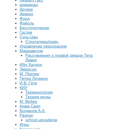
Лиддел Гарт
криминал
Друкер
Деминг
Форд
Файоль
Бесструктурное
Гастев
Сунь-Цзы
Стратагемы/разн.
Управление персоналом
Макиавелли
Рассуждения о первой декаде Тита
Ливия
Ибн Халдун
Эмерсон
М. Портер
Питер Лоуренс
И.В. Гёте
КИУ
Терминология
Теория моды
М. Вебер
Адам Смит
Богданов А.А.
Разное
school.upravlenie
Игры