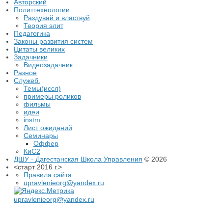
Авторский
Политтехнологии
Раздувай и властвуй
Теория элит
​Педагогика
Законы развития систем
Цитаты великих
Задачники
Видеозадачник
Разное
Служеб.
Темы(иссл)
примеры роликов
фильмы
идеи
instm
Лист ожиданий
Семинары
Оффер
КиС2
ДШУ - Дагестанская Школа Управления
© 2026
<старт 2016 г.>
Правила сайта
upravlenieorg@yandex.ru
upravlenieorg@yandex.ru