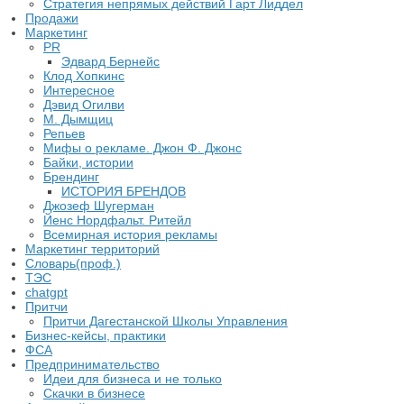
​Стратегия непрямых действий Гарт Лиддел
Продажи
Маркетинг
PR
Эдвард Бернейс
Клод Хопкинс
Интересное
Дэвид Огилви
М. Дымщиц
Репьев
Мифы о рекламе. Джон Ф. Джонс
Байки, истории
Брендинг
ИСТОРИЯ БРЕНДОВ
Джозеф Шугерман
​Йенс Нордфальт. Ритейл
Всемирная история рекламы
Маркетинг территорий
Словарь(проф.)
ТЭС
chatgpt
Притчи
Притчи Дагестанской Школы Управления
Бизнес-кейсы, практики
ФСА
Предпринимательство
Идеи для бизнеса и не только
Скачки в бизнесе