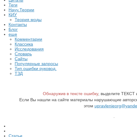
Цитаты
Теги
Науч.Теории
КИУ
Теория моды
Контакты
Блог
еще
Комментарии
Классика
Исследования
Словарь
Сайты
Популярные запросы
Тип.ошибки руковод.
ТЗД
Обнаружив в тексте ошибку
, выделите ТЕКСТ
Если Вы нашли на сайте материалы нарушающие авторск
этом
upravlenieorg@yande
.
Статьи