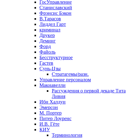
ГосУправление
Станиславский
Фрэнсис Бэкон
В.Тарасов
Лиддел Гарт
криминал
Друкер
Деминг
Форд
Файоль
Бесструктурное
Гастев
Сунь-Цзы
Стратагемы/разн.
Управление персоналом
Макиавелли
Рассуждения о первой декаде Тита
Ливия
Ибн Халдун
Эмерсон
М. Портер
Питер Лоуренс
И.В. Гёте
КИУ
Терминология