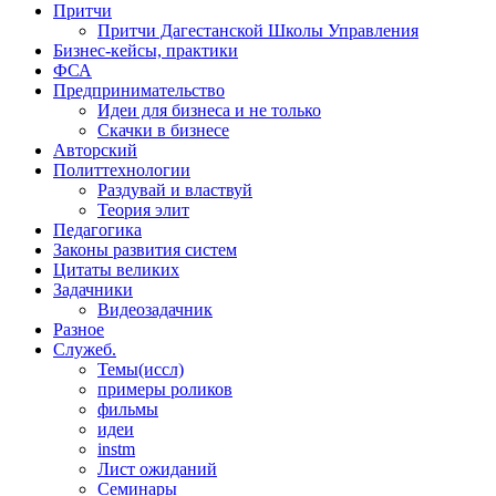
Притчи
Притчи Дагестанской Школы Управления
Бизнес-кейсы, практики
ФСА
Предпринимательство
Идеи для бизнеса и не только
Скачки в бизнесе
Авторский
Политтехнологии
Раздувай и властвуй
Теория элит
​Педагогика
Законы развития систем
Цитаты великих
Задачники
Видеозадачник
Разное
Служеб.
Темы(иссл)
примеры роликов
фильмы
идеи
instm
Лист ожиданий
Семинары