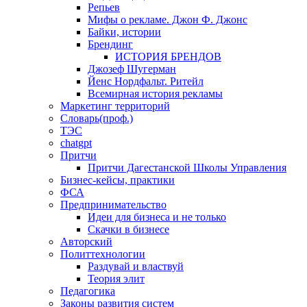
Репьев
Мифы о рекламе. Джон Ф. Джонс
Байки, истории
Брендинг
ИСТОРИЯ БРЕНДОВ
Джозеф Шугерман
​Йенс Нордфальт. Ритейл
Всемирная история рекламы
Маркетинг территорий
Словарь(проф.)
ТЭС
chatgpt
Притчи
Притчи Дагестанской Школы Управления
Бизнес-кейсы, практики
ФСА
Предпринимательство
Идеи для бизнеса и не только
Скачки в бизнесе
Авторский
Политтехнологии
Раздувай и властвуй
Теория элит
​Педагогика
Законы развития систем