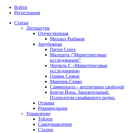
Войти
Регистрация
Статьи
Литература
Отечественная
Михаил Рыбаков
Зарубежная
Питер Сенге
Малхорта \"Маркетинговые
исследования\"
Черчиль Г. «Маркетинговые
исследования»
Герман Симон
Маверик.Семко
Саммерхилл – воспитание свободой
Бергер Йона. Заразительный.
Психология сарафанного радио.
Отзывы
Рекомендации
Управление
Тейлор
Самоуправление
Сталин