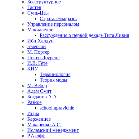
Бесструктурное
Гастев
Сунь-Цзы
Стратагемы/разн.
Управление персоналом
Макиавелли
Рассуждения о первой декаде Тита Ливия
Ибн Халдун
Эмерсон
М. Портер
Питер Лоуренс
И.В. Гёте
КИУ
Терминология
Теория моды
М. Вебер
Адам Смит
Богданов А.А.
Разное
school.upravlenie
Игры
Керженцев
Макаренко А.С.
Исламский менеджмент
Р.Акофф