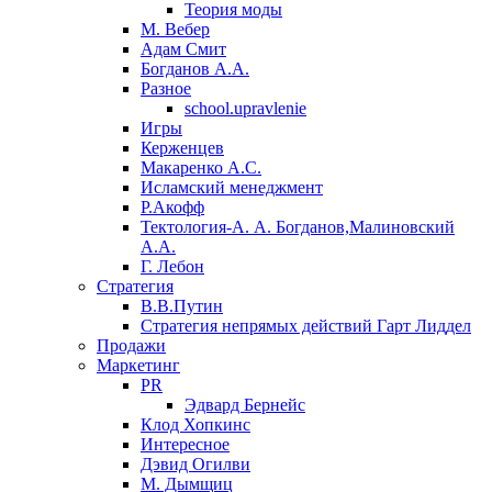
Теория моды
М. Вебер
Адам Смит
Богданов А.А.
Разное
school.upravlenie
Игры
Керженцев
Макаренко А.С.
Исламский менеджмент
Р.Акофф
Тектология-А. А. Богданов,Малиновский
А.А.
​Г. Лебон
Стратегия
В.В.Путин
​Стратегия непрямых действий Гарт Лиддел
Продажи
Маркетинг
PR
Эдвард Бернейс
Клод Хопкинс
Интересное
Дэвид Огилви
М. Дымщиц