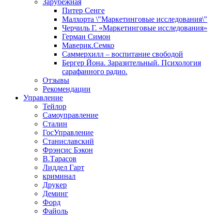
Зарубежная
Питер Сенге
Малхорта \"Маркетинговые исследования\"
Черчиль Г. «Маркетинговые исследования»
Герман Симон
Маверик.Семко
Саммерхилл – воспитание свободой
Бергер Йона. Заразительный. Психология
сарафанного радио.
Отзывы
Рекомендации
Управление
Тейлор
Самоуправление
Сталин
ГосУправление
Станиславский
Фрэнсис Бэкон
В.Тарасов
Лиддел Гарт
криминал
Друкер
Деминг
Форд
Файоль