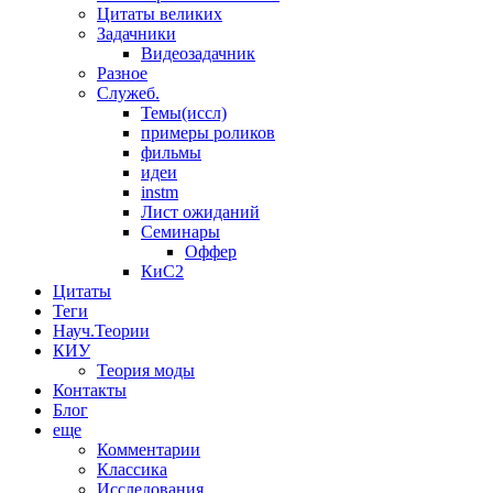
Цитаты великих
Задачники
Видеозадачник
Разное
Служеб.
Темы(иссл)
примеры роликов
фильмы
идеи
instm
Лист ожиданий
Семинары
Оффер
КиС2
Цитаты
Теги
Науч.Теории
КИУ
Теория моды
Контакты
Блог
еще
Комментарии
Классика
Исследования