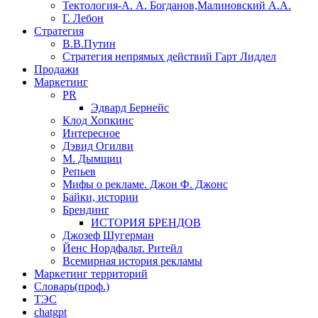
Тектология-А. А. Богданов,Малиновский А.А.
​Г. Лебон
Стратегия
В.В.Путин
​Стратегия непрямых действий Гарт Лиддел
Продажи
Маркетинг
PR
Эдвард Бернейс
Клод Хопкинс
Интересное
Дэвид Огилви
М. Дымщиц
Репьев
Мифы о рекламе. Джон Ф. Джонс
Байки, истории
Брендинг
ИСТОРИЯ БРЕНДОВ
Джозеф Шугерман
​Йенс Нордфальт. Ритейл
Всемирная история рекламы
Маркетинг территорий
Словарь(проф.)
ТЭС
chatgpt