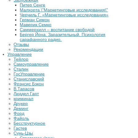
Питер Сенге
Малхорта \"Маркетинговые исследования\"
Черчиль Г. «Маркетинговые исследования»
Герман Симон
Маверик.Семко
Саммерхилл – воспитание свободой
Бергер Йона. Заразительный. Психология
сарафанного радио.
Отзывы
Рекомендации
Управление
Тейлор
Самоуправление
Сталин
ГосУправление
Станиславский
Фрэнсис Бэкон
В.Тарасов
Лиддел Гарт
криминал
Друкер
Деминг
Форд
Файоль
Бесструктурное
Гастев
Сунь-Цзы
Стратагемы/разн.