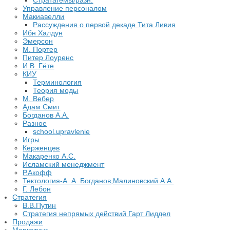
Управление персоналом
Макиавелли
Рассуждения о первой декаде Тита Ливия
Ибн Халдун
Эмерсон
М. Портер
Питер Лоуренс
И.В. Гёте
КИУ
Терминология
Теория моды
М. Вебер
Адам Смит
Богданов А.А.
Разное
school.upravlenie
Игры
Керженцев
Макаренко А.С.
Исламский менеджмент
Р.Акофф
Тектология-А. А. Богданов,Малиновский А.А.
​Г. Лебон
Стратегия
В.В.Путин
​Стратегия непрямых действий Гарт Лиддел
Продажи
Маркетинг