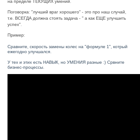
на пределе ТЕКУЩИХ умений.
Поговорка: "лучший враг хорошего" - это про наш случай,
т.е. ВСЕГДА должна стоять задача - " а как ЕЩЕ улучшить
успех".
Пример:
Сравните, скорость замены колес на "формуле 1", котрый
ежегодно улучшался.
У тех и этих есть НАВЫК, но УМЕНИЯ разные :) Срвните
бизнес-процессы.