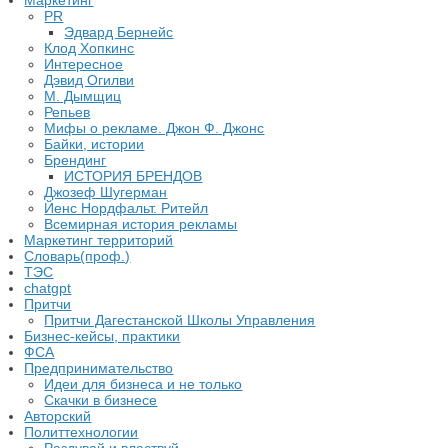
PR
Эдвард Бернейс
Клод Хопкинс
Интересное
Дэвид Огилви
М. Дымщиц
Репьев
Мифы о рекламе. Джон Ф. Джонс
Байки, истории
Брендинг
ИСТОРИЯ БРЕНДОВ
Джозеф Шугерман
​Йенс Нордфальт. Ритейл
Всемирная история рекламы
Маркетинг территорий
Словарь(проф.)
ТЭС
chatgpt
Притчи
Притчи Дагестанской Школы Управления
Бизнес-кейсы, практики
ФСА
Предпринимательство
Идеи для бизнеса и не только
Скачки в бизнесе
Авторский
Политтехнологии
Раздувай и властвуй