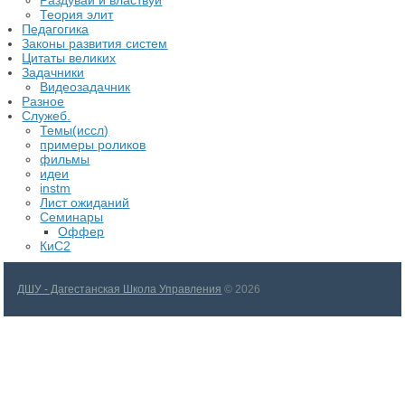
Теория элит
​Педагогика
Законы развития систем
Цитаты великих
Задачники
Видеозадачник
Разное
Служеб.
Темы(иссл)
примеры роликов
фильмы
идеи
instm
Лист ожиданий
Семинары
Оффер
КиС2
ДШУ - Дагестанская Школа Управления
© 2026