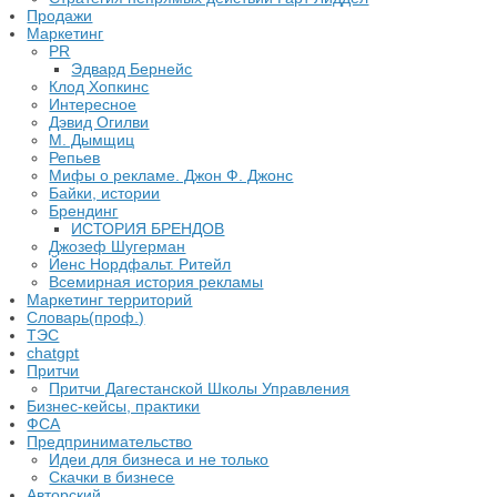
Продажи
Маркетинг
PR
Эдвард Бернейс
Клод Хопкинс
Интересное
Дэвид Огилви
М. Дымщиц
Репьев
Мифы о рекламе. Джон Ф. Джонс
Байки, истории
Брендинг
ИСТОРИЯ БРЕНДОВ
Джозеф Шугерман
​Йенс Нордфальт. Ритейл
Всемирная история рекламы
Маркетинг территорий
Словарь(проф.)
ТЭС
chatgpt
Притчи
Притчи Дагестанской Школы Управления
Бизнес-кейсы, практики
ФСА
Предпринимательство
Идеи для бизнеса и не только
Скачки в бизнесе
Авторский