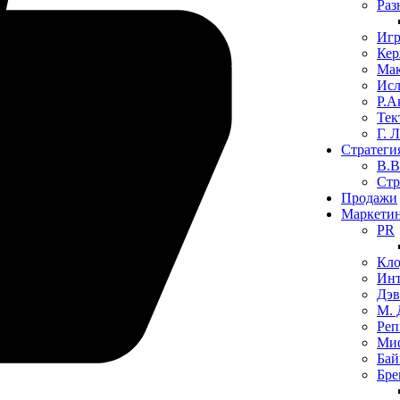
Раз
Иг
Кер
Мак
Исл
Р.А
Тек
​Г. 
Стратеги
В.В
​Ст
Продажи
Маркети
PR
Кло
Инт
Дэв
М.
Реп
Миф
Бай
Бре