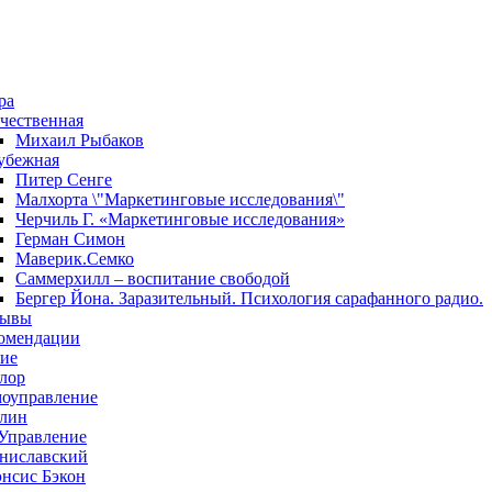
ра
чественная
Михаил Рыбаков
убежная
Питер Сенге
Малхорта \"Маркетинговые исследования\"
Черчиль Г. «Маркетинговые исследования»
Герман Симон
Маверик.Семко
Саммерхилл – воспитание свободой
Бергер Йона. Заразительный. Психология сарафанного радио.
зывы
омендации
ие
лор
оуправление
лин
Управление
ниславский
нсис Бэкон