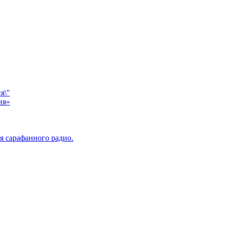
я\"
ия»
я сарафанного радио.