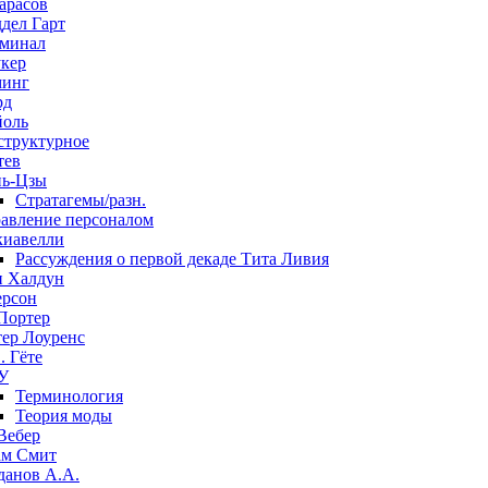
арасов
дел Гарт
минал
кер
минг
рд
оль
структурное
тев
ь-Цзы
Стратагемы/разн.
авление персоналом
иавелли
Рассуждения о первой декаде Тита Ливия
 Халдун
рсон
Портер
ер Лоуренс
. Гёте
У
Терминология
Теория моды
Вебер
м Смит
данов А.А.