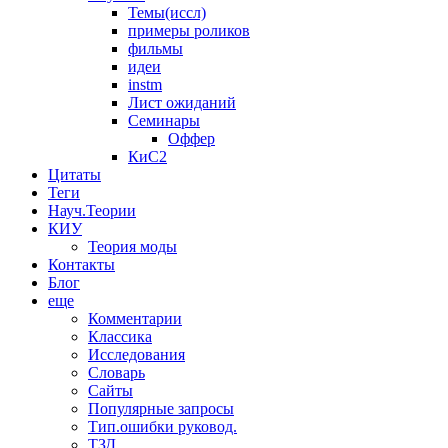
Темы(иссл)
примеры роликов
фильмы
идеи
instm
Лист ожиданий
Семинары
Оффер
КиС2
Цитаты
Теги
Науч.Теории
КИУ
Теория моды
Контакты
Блог
еще
Комментарии
Классика
Исследования
Словарь
Сайты
Популярные запросы
Тип.ошибки руковод.
ТЗД