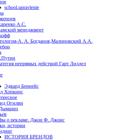
ное
school.upravlenie
ры
женцев
аренко А.С.
амский менеджмент
кофф
тология-А. А. Богданов,Малиновский А.А.
Лебон
я
.Путин
ратегия непрямых действий Гарт Лиддел
нг
Эдвард Бернейс
д Хопкинс
ересное
ид Огилви
 Дымщиц
ьев
ы о рекламе. Джон Ф. Джонс
ки, истории
ндинг
ИСТОРИЯ БРЕНДОВ