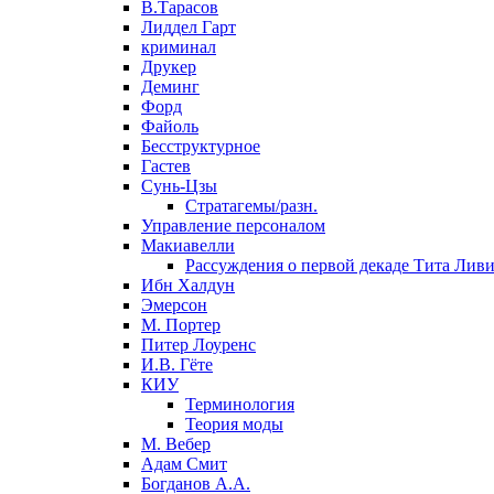
В.Тарасов
Лиддел Гарт
криминал
Друкер
Деминг
Форд
Файоль
Бесструктурное
Гастев
Сунь-Цзы
Стратагемы/разн.
Управление персоналом
Макиавелли
Рассуждения о первой декаде Тита Лив
Ибн Халдун
Эмерсон
М. Портер
Питер Лоуренс
И.В. Гёте
КИУ
Терминология
Теория моды
М. Вебер
Адам Смит
Богданов А.А.