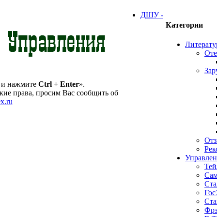
ДШУ -
Категории
Литерату
Оте
Зар
 и нажмите
Ctrl + Enter
».
ие права, просим Вас сообщить об
x.ru
От
Рек
Управлен
Тей
Сам
Ста
Гос
Ста
Фрэ