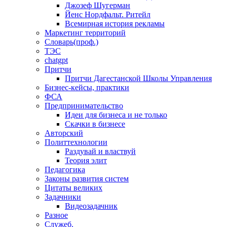
Джозеф Шугерман
​Йенс Нордфальт. Ритейл
Всемирная история рекламы
Маркетинг территорий
Словарь(проф.)
ТЭС
chatgpt
Притчи
Притчи Дагестанской Школы Управления
Бизнес-кейсы, практики
ФСА
Предпринимательство
Идеи для бизнеса и не только
Скачки в бизнесе
Авторский
Политтехнологии
Раздувай и властвуй
Теория элит
​Педагогика
Законы развития систем
Цитаты великих
Задачники
Видеозадачник
Разное
Служеб.