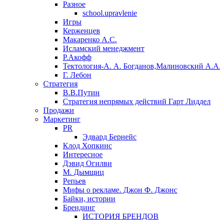
Разное
school.upravlenie
Игры
Керженцев
Макаренко А.С.
Исламский менеджмент
Р.Акофф
Тектология-А. А. Богданов,Малиновский А.А
​Г. Лебон
Стратегия
В.В.Путин
​Стратегия непрямых действий Гарт Лиддел
Продажи
Маркетинг
PR
Эдвард Бернейс
Клод Хопкинс
Интересное
Дэвид Огилви
М. Дымщиц
Репьев
Мифы о рекламе. Джон Ф. Джонс
Байки, истории
Брендинг
ИСТОРИЯ БРЕНДОВ