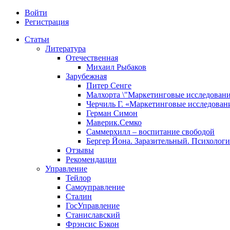
Войти
Регистрация
Статьи
Литература
Отечественная
Михаил Рыбаков
Зарубежная
Питер Сенге
Малхорта \"Маркетинговые исследовани
Черчиль Г. «Маркетинговые исследован
Герман Симон
Маверик.Семко
Саммерхилл – воспитание свободой
Бергер Йона. Заразительный. Психологи
Отзывы
Рекомендации
Управление
Тейлор
Самоуправление
Сталин
ГосУправление
Станиславский
Фрэнсис Бэкон