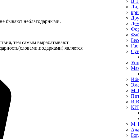
В.Т
Лид
кри
Дру
 не бывают неблагодарными.
Де
Фо
Фай
Бес
йствия, тем самым вырабатывают
Гас
одарность(словами,подарками) является
Сун
Упр
Мак
Ибн
Эме
М. 
Пит
И.В
КИ
М. 
Ада
Бог