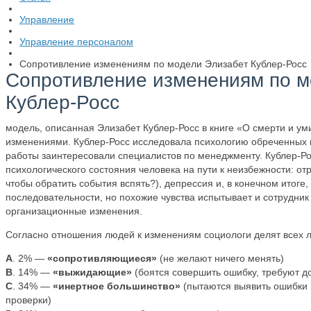
Управление
Управление персоналом
Сопротивление изменениям по модели Элизабет Кублер-Росс
Сопротивление изменениям по м
Кублер-Росс
модель, описанная Элизабет Кублер-Росс в книге «О смерти и у
изменениями. Кублер-Росс исследовала психологию обреченных п
работы заинтересовали специалистов по менеджменту. Кублер-Ро
психологического состояния человека на пути к неизбежности: отри
чтобы обратить события вспять?), депрессия и, в конечном итоге,
последовательности, но похожие чувства испытывает и сотрудни
организационные изменения.
Согласно отношения людей к изменениям социологи делят всех л
A
. 2% —
«сопротивляющиеся»
(не желают ничего менять)
B
. 14% —
«выжидающие»
(боятся совершить ошибку, требуют до
C
. 34% —
«инертное большинство»
(пытаются выявить ошибки 
проверки)