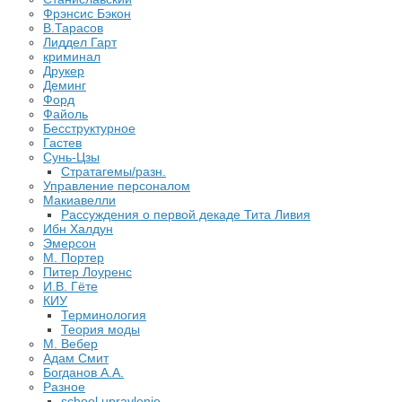
Фрэнсис Бэкон
В.Тарасов
Лиддел Гарт
криминал
Друкер
Деминг
Форд
Файоль
Бесструктурное
Гастев
Сунь-Цзы
Стратагемы/разн.
Управление персоналом
Макиавелли
Рассуждения о первой декаде Тита Ливия
Ибн Халдун
Эмерсон
М. Портер
Питер Лоуренс
И.В. Гёте
КИУ
Терминология
Теория моды
М. Вебер
Адам Смит
Богданов А.А.
Разное
school.upravlenie