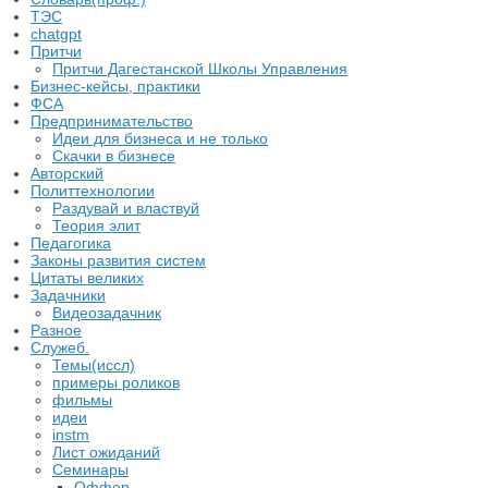
ТЭС
chatgpt
Притчи
Притчи Дагестанской Школы Управления
Бизнес-кейсы, практики
ФСА
Предпринимательство
Идеи для бизнеса и не только
Скачки в бизнесе
Авторский
Политтехнологии
Раздувай и властвуй
Теория элит
​Педагогика
Законы развития систем
Цитаты великих
Задачники
Видеозадачник
Разное
Служеб.
Темы(иссл)
примеры роликов
фильмы
идеи
instm
Лист ожиданий
Семинары
Оффер