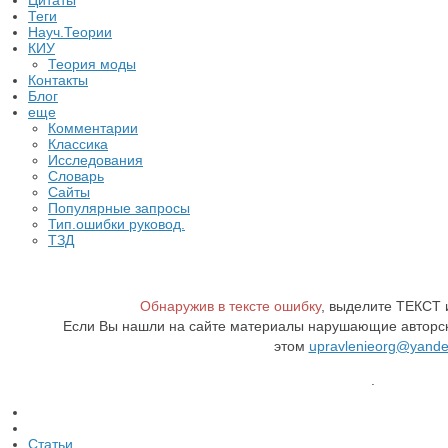
Цитаты
Теги
Науч.Теории
КИУ
Теория моды
Контакты
Блог
еще
Комментарии
Классика
Исследования
Словарь
Сайты
Популярные запросы
Тип.ошибки руковод.
ТЗД
Обнаружив в тексте ошибку
, выделите ТЕКСТ
Если Вы нашли на сайте материалы нарушающие авторск
этом
upravlenieorg@yande
.
Статьи