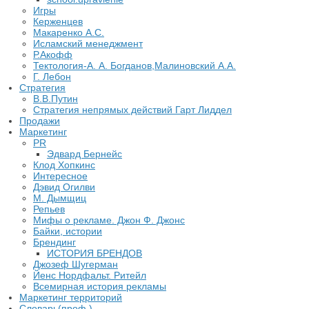
Игры
Керженцев
Макаренко А.С.
Исламский менеджмент
Р.Акофф
Тектология-А. А. Богданов,Малиновский А.А.
​Г. Лебон
Стратегия
В.В.Путин
​Стратегия непрямых действий Гарт Лиддел
Продажи
Маркетинг
PR
Эдвард Бернейс
Клод Хопкинс
Интересное
Дэвид Огилви
М. Дымщиц
Репьев
Мифы о рекламе. Джон Ф. Джонс
Байки, истории
Брендинг
ИСТОРИЯ БРЕНДОВ
Джозеф Шугерман
​Йенс Нордфальт. Ритейл
Всемирная история рекламы
Маркетинг территорий
Словарь(проф.)