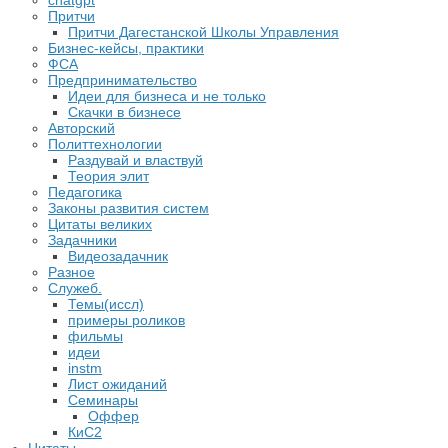
chatgpt
Притчи
Притчи Дагестанской Школы Управления
Бизнес-кейсы, практики
ФСА
Предпринимательство
Идеи для бизнеса и не только
Скачки в бизнесе
Авторский
Политтехнологии
Раздувай и властвуй
Теория элит
​Педагогика
Законы развития систем
Цитаты великих
Задачники
Видеозадачник
Разное
Служеб.
Темы(иссл)
примеры роликов
фильмы
идеи
instm
Лист ожиданий
Семинары
Оффер
КиС2