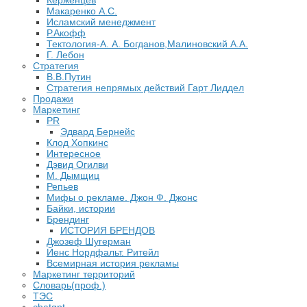
Керженцев
Макаренко А.С.
Исламский менеджмент
Р.Акофф
Тектология-А. А. Богданов,Малиновский А.А.
​Г. Лебон
Стратегия
В.В.Путин
​Стратегия непрямых действий Гарт Лиддел
Продажи
Маркетинг
PR
Эдвард Бернейс
Клод Хопкинс
Интересное
Дэвид Огилви
М. Дымщиц
Репьев
Мифы о рекламе. Джон Ф. Джонс
Байки, истории
Брендинг
ИСТОРИЯ БРЕНДОВ
Джозеф Шугерман
​Йенс Нордфальт. Ритейл
Всемирная история рекламы
Маркетинг территорий
Словарь(проф.)
ТЭС