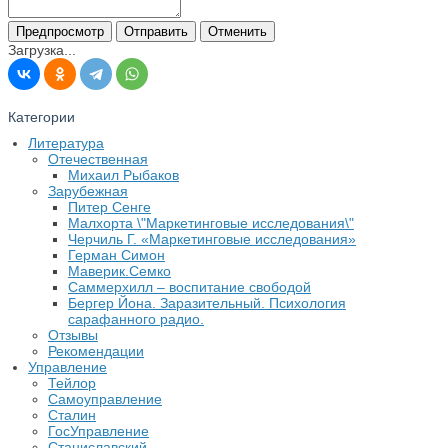
Загрузка...
Категории
Литература
Отечественная
Михаил Рыбаков
Зарубежная
Питер Сенге
Малхорта \"Маркетинговые исследования\"
Черчиль Г. «Маркетинговые исследования»
Герман Симон
Маверик.Семко
Саммерхилл – воспитание свободой
Бергер Йона. Заразительный. Психология
сарафанного радио.
Отзывы
Рекомендации
Управление
Тейлор
Самоуправление
Сталин
ГосУправление
Станиславский