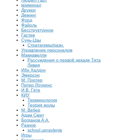
Лиддел Гарт
криминал
Друкер
Деминг
Форд
Файоль
Бесструктурное
Гастев
Сунь-Цзы
Стратагемы/разн.
Управление персоналом
Макиавелли
Рассуждения о первой декаде Тита
Ливия
Ибн Халдун
Эмерсон
М. Портер
Питер Лоуренс
И.В. Гёте
КИУ
Терминология
Теория моды
М. Вебер
Адам Смит
Богданов А.А.
Разное
school.upravlenie
Игры