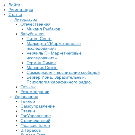
Войти
Регистрация
Статьи
Литература
Отечественная
Михаил Рыбаков
Зарубежная
Питер Сенге
Малхорта \"Маркетинговые
исследования\"
Черчиль Г. «Маркетинговые
исследования»
Герман Симон
Маверик.Семко
Саммерхилл – воспитание свободой
Бергер Йона. Заразительный.
Психология сарафанного радио.
Отзывы
Рекомендации
Управление
Тейлор
Самоуправление
Сталин
ГосУправление
Станиславский
Фрэнсис Бэкон
В.Тарасов