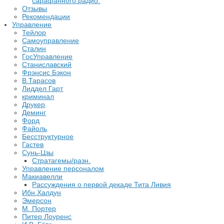
сарафанного радио.
Отзывы
Рекомендации
Управление
Тейлор
Самоуправление
Сталин
ГосУправление
Станиславский
Фрэнсис Бэкон
В.Тарасов
Лиддел Гарт
криминал
Друкер
Деминг
Форд
Файоль
Бесструктурное
Гастев
Сунь-Цзы
Стратагемы/разн.
Управление персоналом
Макиавелли
Рассуждения о первой декаде Тита Ливия
Ибн Халдун
Эмерсон
М. Портер
Питер Лоуренс