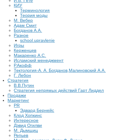
И.В. Гёте
КИУ
Терминология
Теория моды
М. Вебер
Адам Смит
Богданов А.А.
Разное
school.upravlenie
Игры
Керженцев
Макаренко А.С.
Исламский менеджмент
Р.Акофф
Тектология-А. А. Богданов,Малиновский А.А.
​Г. Лебон
Стратегия
В.В.Путин
​Стратегия непрямых действий Гарт Лиддел
Продажи
Маркетинг
PR
Эдвард Бернейс
Клод Хопкинс
Интересное
Дэвид Огилви
М. Дымщиц
Репьев