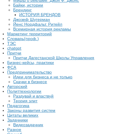
Мифы о рекламе. Джон Ф. Джонс
Байки, истории
Брендинг
ИСТОРИЯ БРЕНДОВ
Джозеф Шугерман
​Йенс Нордфальт. Ритейл
Всемирная история рекламы
Маркетинг территорий
Словарь(проф.)
ТЭС
chatgpt
Притчи
Притчи Дагестанской Школы Управления
Бизнес-кейсы, практики
ФСА
Предпринимательство
Идеи для бизнеса и не только
Скачки в бизнесе
Авторский
Политтехнологии
Раздувай и властвуй
Теория элит
​Педагогика
Законы развития систем
Цитаты великих
Задачники
Видеозадачник
Разное