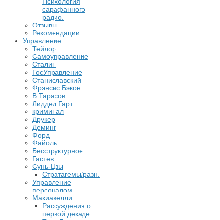
Психология
сарафанного
радио.
Отзывы
Рекомендации
Управление
Тейлор
Самоуправление
Сталин
ГосУправление
Станиславский
Фрэнсис Бэкон
В.Тарасов
Лиддел Гарт
криминал
Друкер
Деминг
Форд
Файоль
Бесструктурное
Гастев
Сунь-Цзы
Стратагемы/разн.
Управление
персоналом
Макиавелли
Рассуждения о
первой декаде