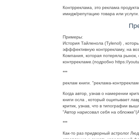
Контрреклама, это реклама продукта
имидж/репутацию товара или услуги.
Пре
Примеры:
История Тайленола (Tylenol) , котор
эфффективную контррекламу, на воз
Компания, которая потеряла рынок, 
контррекламе.(подробно https://yout
***
реклам книги. "реклама-контрреклам
Когда автор, узнав о намерении кри
книги осла , который ощипывает лавр
критик, узнав, что в типографии выш
"Автор нарисовал себя на обложке"(А
***
Как-то раз придворный астролог Людо