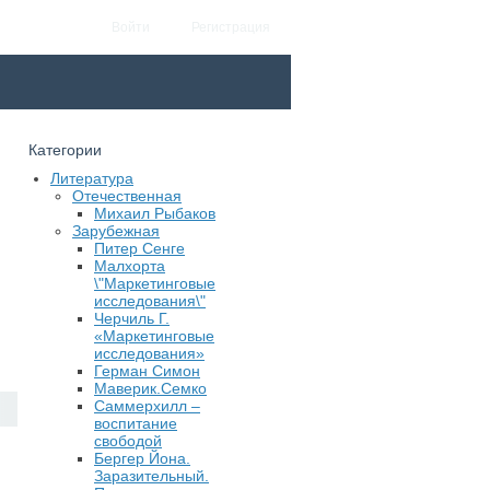
Войти
Регистрация
Категории
Литература
Отечественная
Михаил Рыбаков
Зарубежная
Питер Сенге
Малхорта
\"Маркетинговые
исследования\"
Черчиль Г.
«Маркетинговые
исследования»
Герман Симон
Маверик.Семко
Саммерхилл –
воспитание
свободой
Бергер Йона.
Заразительный.