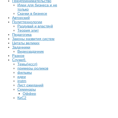
Предпринимательство
Идеи для бизнеса и не
только
Скачки в бизнесе
Авторский
Политтехнологии
Раздувай и властвуй
Теория элит
​Педагогика
Законы развития систем
Цитаты великих
Задачники
Видеозадачник
Разное
Служеб.
Темы(иссл)
примеры роликов
фильмы
идеи
instm
Лист ожиданий
Семинары
Оффер
КиС2