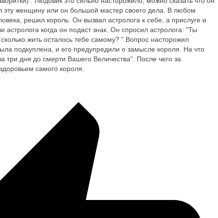
воритки) . Людовик это сильно насторожило, можно сказать что он
ил эту женщину или он большой мастер своего дела. В любом
ловека, решил король. Он вызвал астролога к себе, а прислуге и
 астролога когда он подаст знак. Он спросил астролога: "Ты
 сколько жить осталось тебе самому? " Вопрос насторожил
была подкуплена, и его предупредили о замысле короля. На что
 за три дня до смерти Вашего Величества". После чего за
 здоровьем самого короля.