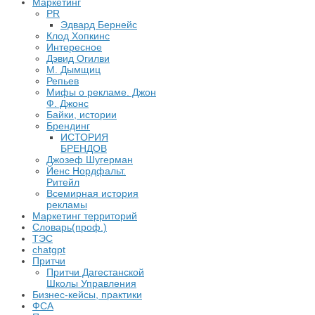
Маркетинг
PR
Эдвард Бернейс
Клод Хопкинс
Интересное
Дэвид Огилви
М. Дымщиц
Репьев
Мифы о рекламе. Джон
Ф. Джонс
Байки, истории
Брендинг
ИСТОРИЯ
БРЕНДОВ
Джозеф Шугерман
​Йенс Нордфальт.
Ритейл
Всемирная история
рекламы
Маркетинг территорий
Словарь(проф.)
ТЭС
chatgpt
Притчи
Притчи Дагестанской
Школы Управления
Бизнес-кейсы, практики
ФСА