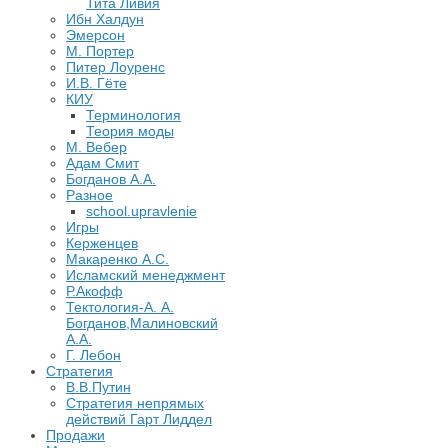
Тита Ливия
Ибн Халдун
Эмерсон
М. Портер
Питер Лоуренс
И.В. Гёте
КИУ
Терминология
Теория моды
М. Вебер
Адам Смит
Богданов А.А.
Разное
school.upravlenie
Игры
Керженцев
Макаренко А.С.
Исламский менеджмент
Р.Акофф
Тектология-А. А.
Богданов,Малиновский
А.А.
​Г. Лебон
Стратегия
В.В.Путин
​Стратегия непрямых
действий Гарт Лиддел
Продажи