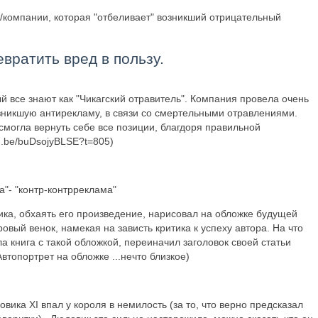
/компании, которая "отбеливает" возникший отрицательный
вратить вред в пользу.
ый все знают как "Чикагский отравитель". Компания провела очень
никшую антирекламу, в связи со смертельными отравлениями.
смогла вернуть себе все позиции, благдоря правильной
u.be/buDsojyBLSE?t=805)
а"- "контр-контрреклама"
тика, обхаять его произведение, нарисовал на обложке будущей
овый венок, намекая на зависть критика к успеху автора. На что
ла книга с такой обложкой, переиначил заголовок своей статьи
втопортрет на обложке ...нечто близкое)
вика XI впал у короля в немилость (за то, что верно предсказал