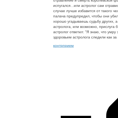
отравление и смерть королевской фа
испугался...или астролог сам отрав
случае лучше избавится от такого че
палача предупредил, чтобы они убили
хорошо угадываешь судьбу других, а
астролога, или возможно, прислуга 
астролог ответил: "Я знаю, что умру
здоровьем астролога следили как за
контрприем