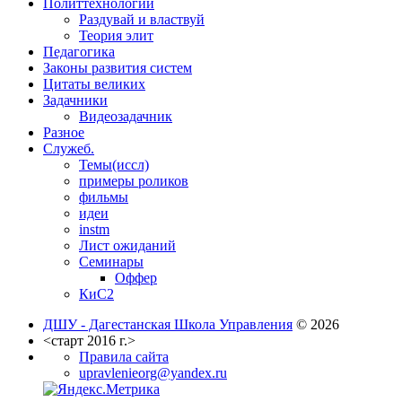
Политтехнологии
Раздувай и властвуй
Теория элит
​Педагогика
Законы развития систем
Цитаты великих
Задачники
Видеозадачник
Разное
Служеб.
Темы(иссл)
примеры роликов
фильмы
идеи
instm
Лист ожиданий
Семинары
Оффер
КиС2
ДШУ - Дагестанская Школа Управления
© 2026
<старт 2016 г.>
Правила сайта
upravlenieorg@yandex.ru