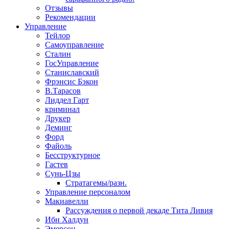
Отзывы
Рекомендации
Управление
Тейлор
Самоуправление
Сталин
ГосУправление
Станиславский
Фрэнсис Бэкон
В.Тарасов
Лиддел Гарт
криминал
Друкер
Деминг
Форд
Файоль
Бесструктурное
Гастев
Сунь-Цзы
Стратагемы/разн.
Управление персоналом
Макиавелли
Рассуждения о первой декаде Тита Ливия
Ибн Халдун
Эмерсон