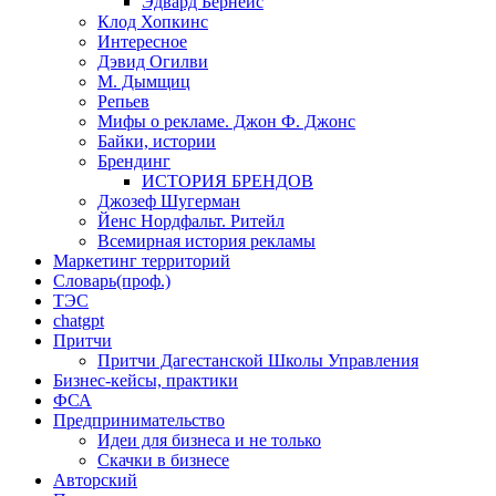
Эдвард Бернейс
Клод Хопкинс
Интересное
Дэвид Огилви
М. Дымщиц
Репьев
Мифы о рекламе. Джон Ф. Джонс
Байки, истории
Брендинг
ИСТОРИЯ БРЕНДОВ
Джозеф Шугерман
​Йенс Нордфальт. Ритейл
Всемирная история рекламы
Маркетинг территорий
Словарь(проф.)
ТЭС
chatgpt
Притчи
Притчи Дагестанской Школы Управления
Бизнес-кейсы, практики
ФСА
Предпринимательство
Идеи для бизнеса и не только
Скачки в бизнесе
Авторский