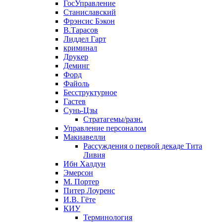
ГосУправление
Станиславский
Фрэнсис Бэкон
В.Тарасов
Лиддел Гарт
криминал
Друкер
Деминг
Форд
Файоль
Бесструктурное
Гастев
Сунь-Цзы
Стратагемы/разн.
Управление персоналом
Макиавелли
Рассуждения о первой декаде Тита
Ливия
Ибн Халдун
Эмерсон
М. Портер
Питер Лоуренс
И.В. Гёте
КИУ
Терминология