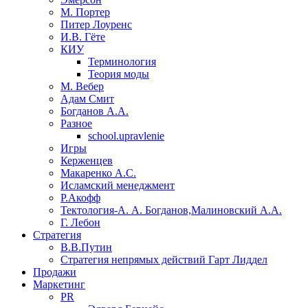
М. Портер
Питер Лоуренс
И.В. Гёте
КИУ
Терминология
Теория моды
М. Вебер
Адам Смит
Богданов А.А.
Разное
school.upravlenie
Игры
Керженцев
Макаренко А.С.
Исламский менеджмент
Р.Акофф
Тектология-А. А. Богданов,Малиновский А.А.
​Г. Лебон
Стратегия
В.В.Путин
​Стратегия непрямых действий Гарт Лиддел
Продажи
Маркетинг
PR