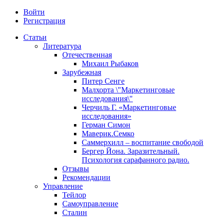
Войти
Регистрация
Статьи
Литература
Отечественная
Михаил Рыбаков
Зарубежная
Питер Сенге
Малхорта \"Маркетинговые
исследования\"
Черчиль Г. «Маркетинговые
исследования»
Герман Симон
Маверик.Семко
Саммерхилл – воспитание свободой
Бергер Йона. Заразительный.
Психология сарафанного радио.
Отзывы
Рекомендации
Управление
Тейлор
Самоуправление
Сталин