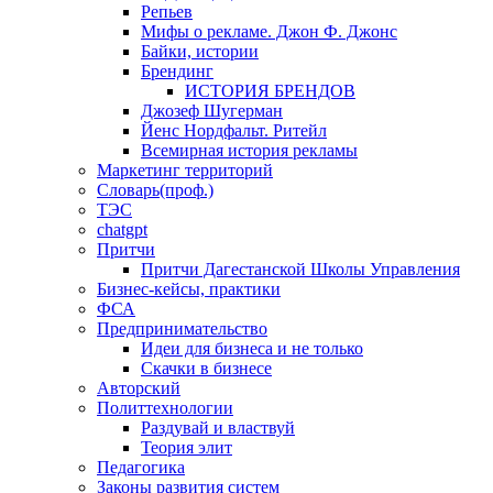
Репьев
Мифы о рекламе. Джон Ф. Джонс
Байки, истории
Брендинг
ИСТОРИЯ БРЕНДОВ
Джозеф Шугерман
​Йенс Нордфальт. Ритейл
Всемирная история рекламы
Маркетинг территорий
Словарь(проф.)
ТЭС
chatgpt
Притчи
Притчи Дагестанской Школы Управления
Бизнес-кейсы, практики
ФСА
Предпринимательство
Идеи для бизнеса и не только
Скачки в бизнесе
Авторский
Политтехнологии
Раздувай и властвуй
Теория элит
​Педагогика
Законы развития систем