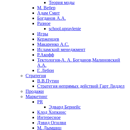
Теория моды
М. Вебер
Адам Смит
Богданов А.А.
Разное
school.upravlenie
Игры
Керженцев
Макаренко А.С.
Исламский менеджмент
Р.Акофф
Тектология-А. А. Богданов,Малиновский
А.А.
​Г. Лебон
Стратегия
В.В.Путин
​Стратегия непрямых действий Гарт Лиддел
Продажи
Маркетинг
PR
Эдвард Бернейс
Клод Хопкинс
Интересное
Дэвид Огилви
М. Дымщиц