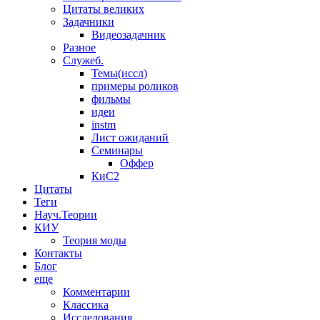
Цитаты великих
Задачники
Видеозадачник
Разное
Служеб.
Темы(иссл)
примеры роликов
фильмы
идеи
instm
Лист ожиданий
Семинары
Оффер
КиС2
Цитаты
Теги
Науч.Теории
КИУ
Теория моды
Контакты
Блог
еще
Комментарии
Классика
Исследования