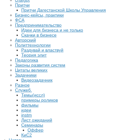
chatgpt
Притчи
Притчи Дагестанской Школы Управления
Бизнес-кейсы, практики
ФСА
Предпринимательство
Идеи для бизнеса и не только
Скачки в бизнесе
Авторский
Политтехнологии
Раздувай и властвуй
Теория элит
​Педагогика
Законы развития систем
Цитаты великих
Задачники
Видеозадачник
Разное
Служеб.
Темы(иссл)
примеры роликов
фильмы
идеи
instm
Лист ожиданий
Семинары
Оффер
КиС2