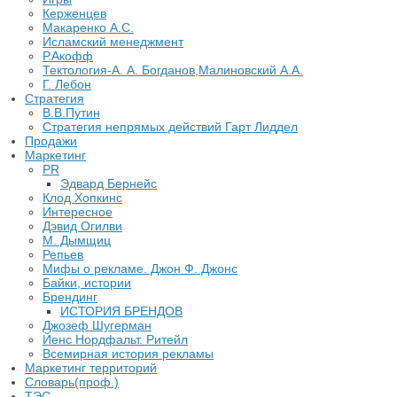
Керженцев
Макаренко А.С.
Исламский менеджмент
Р.Акофф
Тектология-А. А. Богданов,Малиновский А.А.
​Г. Лебон
Стратегия
В.В.Путин
​Стратегия непрямых действий Гарт Лиддел
Продажи
Маркетинг
PR
Эдвард Бернейс
Клод Хопкинс
Интересное
Дэвид Огилви
М. Дымщиц
Репьев
Мифы о рекламе. Джон Ф. Джонс
Байки, истории
Брендинг
ИСТОРИЯ БРЕНДОВ
Джозеф Шугерман
​Йенс Нордфальт. Ритейл
Всемирная история рекламы
Маркетинг территорий
Словарь(проф.)
ТЭС