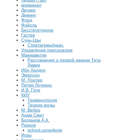
Лиддел Гарт
криминал
Друкер
Деминг
Форд
Файоль
Бесструктурное
Гастев
Сунь-Цзы
Стратагемы/разн.
Управление персоналом
Макиавелли
Рассуждения о первой декаде Тита
Ливия
Ибн Халдун
Эмерсон
М. Портер
Питер Лоуренс
И.В. Гёте
КИУ
Терминология
Теория моды
М. Вебер
Адам Смит
Богданов А.А.
Разное
school.upravlenie
Игры