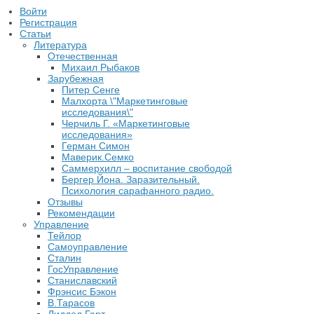
Войти
Регистрация
Статьи
Литература
Отечественная
Михаил Рыбаков
Зарубежная
Питер Сенге
Малхорта \"Маркетинговые
исследования\"
Черчиль Г. «Маркетинговые
исследования»
Герман Симон
Маверик.Семко
Саммерхилл – воспитание свободой
Бергер Йона. Заразительный.
Психология сарафанного радио.
Отзывы
Рекомендации
Управление
Тейлор
Самоуправление
Сталин
ГосУправление
Станиславский
Фрэнсис Бэкон
В.Тарасов