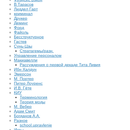
В.Тарасов
Лиддел Гарт
криминал
Друкер
Деминг
Форд
Файоль
Бесструктурное
Гастев
Сунь-Цзы
Стратагемы/разн.
Управление персоналом
Макиавелли
Рассуждения о первой декаде Тита Ливия
Ибн Халдун
Эмерсон
М. Портер
Питер Лоуренс
И.В. Гёте
КИУ
Терминология
Теория моды
М. Вебер
Адам Смит
Богданов А.А.
Разное
school.upravlenie
Игры