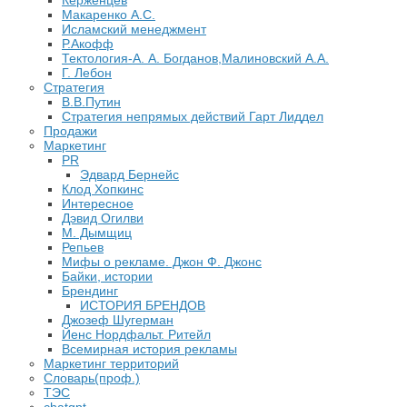
Керженцев
Макаренко А.С.
Исламский менеджмент
Р.Акофф
Тектология-А. А. Богданов,Малиновский А.А.
​Г. Лебон
Стратегия
В.В.Путин
​Стратегия непрямых действий Гарт Лиддел
Продажи
Маркетинг
PR
Эдвард Бернейс
Клод Хопкинс
Интересное
Дэвид Огилви
М. Дымщиц
Репьев
Мифы о рекламе. Джон Ф. Джонс
Байки, истории
Брендинг
ИСТОРИЯ БРЕНДОВ
Джозеф Шугерман
​Йенс Нордфальт. Ритейл
Всемирная история рекламы
Маркетинг территорий
Словарь(проф.)
ТЭС