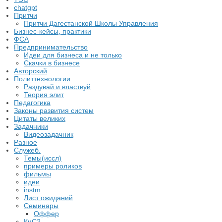
chatgpt
Притчи
Притчи Дагестанской Школы Управления
Бизнес-кейсы, практики
ФСА
Предпринимательство
Идеи для бизнеса и не только
Скачки в бизнесе
Авторский
Политтехнологии
Раздувай и властвуй
Теория элит
​Педагогика
Законы развития систем
Цитаты великих
Задачники
Видеозадачник
Разное
Служеб.
Темы(иссл)
примеры роликов
фильмы
идеи
instm
Лист ожиданий
Семинары
Оффер
КиС2