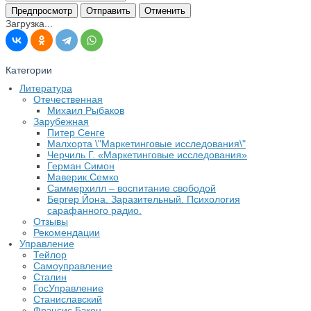
Загрузка...
Категории
Литература
Отечественная
Михаил Рыбаков
Зарубежная
Питер Сенге
Малхорта \"Маркетинговые исследования\"
Черчиль Г. «Маркетинговые исследования»
Герман Симон
Маверик.Семко
Саммерхилл – воспитание свободой
Бергер Йона. Заразительный. Психология
сарафанного радио.
Отзывы
Рекомендации
Управление
Тейлор
Самоуправление
Сталин
ГосУправление
Станиславский
Фрэнсис Бэкон