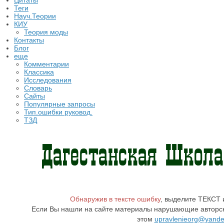
Цитаты
Теги
Науч.Теории
КИУ
Теория моды
Контакты
Блог
еще
Комментарии
Классика
Исследования
Словарь
Сайты
Популярные запросы
Тип.ошибки руковод.
ТЗД
Обнаружив в тексте ошибку
, выделите ТЕКСТ
Если Вы нашли на сайте материалы нарушающие авторск
этом
upravlenieorg@yande