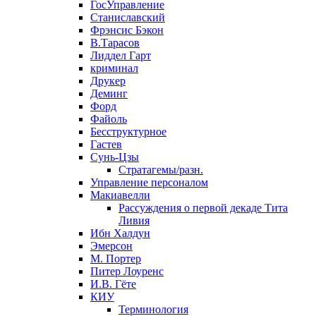
ГосУправление
Станиславский
Фрэнсис Бэкон
В.Тарасов
Лиддел Гарт
криминал
Друкер
Деминг
Форд
Файоль
Бесструктурное
Гастев
Сунь-Цзы
Стратагемы/разн.
Управление персоналом
Макиавелли
Рассуждения о первой декаде Тита
Ливия
Ибн Халдун
Эмерсон
М. Портер
Питер Лоуренс
И.В. Гёте
КИУ
Терминология