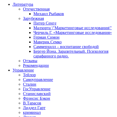
Литература
Отечественная
Михаил Рыбаков
Зарубежная
Питер Сенге
Малхорта \"Маркетинговые исследования\"
Черчиль Г. «Маркетинговые исследования»
Герман Симон
Маверик.Семко
Саммерхилл – воспитание свободой
Бергер Йона. Заразительный. Психология
сарафанного радио.
Отзывы
Рекомендации
Управление
Тейлор
Самоуправление
Сталин
ГосУправление
Станиславский
Фрэнсис Бэкон
В.Тарасов
Лиддел Гарт
криминал