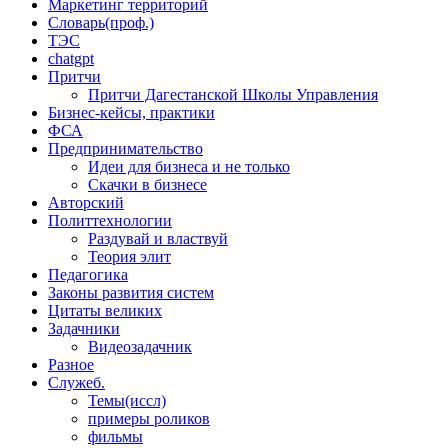
Маркетинг территорий
Словарь(проф.)
ТЭС
chatgpt
Притчи
Притчи Дагестанской Школы Управления
Бизнес-кейсы, практики
ФСА
Предпринимательство
Идеи для бизнеса и не только
Скачки в бизнесе
Авторский
Политтехнологии
Раздувай и властвуй
Теория элит
​Педагогика
Законы развития систем
Цитаты великих
Задачники
Видеозадачник
Разное
Служеб.
Темы(иссл)
примеры роликов
фильмы