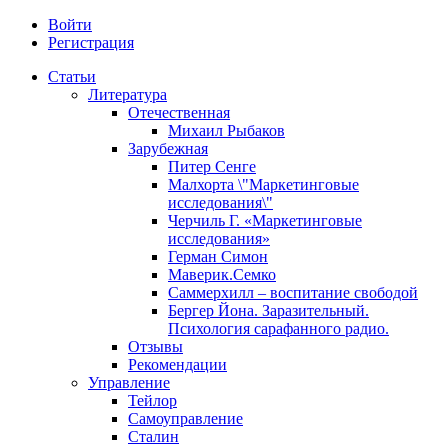
Войти
Регистрация
Статьи
Литература
Отечественная
Михаил Рыбаков
Зарубежная
Питер Сенге
Малхорта \"Маркетинговые
исследования\"
Черчиль Г. «Маркетинговые
исследования»
Герман Симон
Маверик.Семко
Саммерхилл – воспитание свободой
Бергер Йона. Заразительный.
Психология сарафанного радио.
Отзывы
Рекомендации
Управление
Тейлор
Самоуправление
Сталин