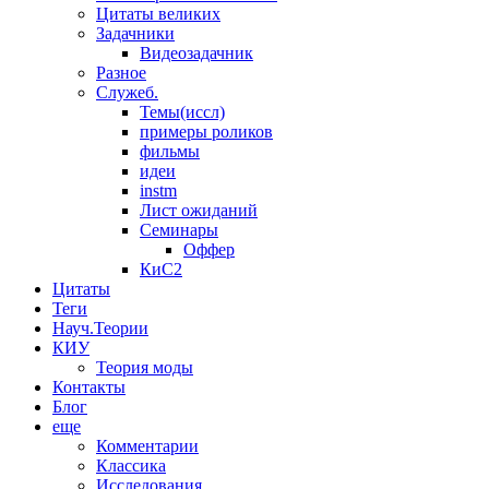
Цитаты великих
Задачники
Видеозадачник
Разное
Служеб.
Темы(иссл)
примеры роликов
фильмы
идеи
instm
Лист ожиданий
Семинары
Оффер
КиС2
Цитаты
Теги
Науч.Теории
КИУ
Теория моды
Контакты
Блог
еще
Комментарии
Классика
Исследования