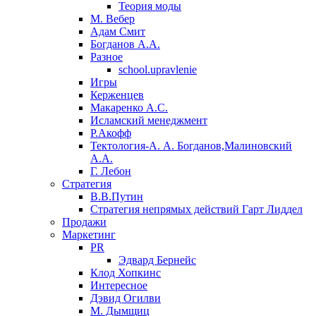
Теория моды
М. Вебер
Адам Смит
Богданов А.А.
Разное
school.upravlenie
Игры
Керженцев
Макаренко А.С.
Исламский менеджмент
Р.Акофф
Тектология-А. А. Богданов,Малиновский
А.А.
​Г. Лебон
Стратегия
В.В.Путин
​Стратегия непрямых действий Гарт Лиддел
Продажи
Маркетинг
PR
Эдвард Бернейс
Клод Хопкинс
Интересное
Дэвид Огилви
М. Дымщиц