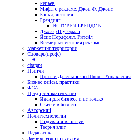
Репьев
Мифы о рекламе. Джон Ф. Джонс
Байки, истории
Брендинг
ИСТОРИЯ БРЕНДОВ
Джозеф Шугерман
​Йенс Нордфальт. Ритейл
Всемирная история рекламы
Маркетинг территорий
Словарь(проф.)
ТЭС
chatgpt
Притчи
Притчи Дагестанской Школы Управления
Бизнес-кейсы, практики
ФСА
Предпринимательство
Идеи для бизнеса и не только
Скачки в бизнесе
Авторский
Политтехнологии
Раздувай и властвуй
Теория элит
​Педагогика
Законы развития систем