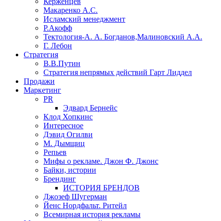
Керженцев
Макаренко А.С.
Исламский менеджмент
Р.Акофф
Тектология-А. А. Богданов,Малиновский А.А.
​Г. Лебон
Стратегия
В.В.Путин
​Стратегия непрямых действий Гарт Лиддел
Продажи
Маркетинг
PR
Эдвард Бернейс
Клод Хопкинс
Интересное
Дэвид Огилви
М. Дымщиц
Репьев
Мифы о рекламе. Джон Ф. Джонс
Байки, истории
Брендинг
ИСТОРИЯ БРЕНДОВ
Джозеф Шугерман
​Йенс Нордфальт. Ритейл
Всемирная история рекламы