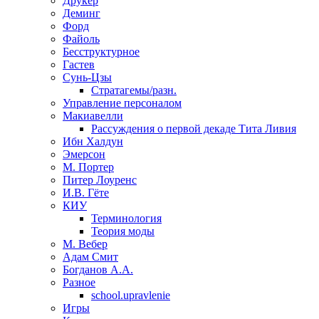
Друкер
Деминг
Форд
Файоль
Бесструктурное
Гастев
Сунь-Цзы
Стратагемы/разн.
Управление персоналом
Макиавелли
Рассуждения о первой декаде Тита Ливия
Ибн Халдун
Эмерсон
М. Портер
Питер Лоуренс
И.В. Гёте
КИУ
Терминология
Теория моды
М. Вебер
Адам Смит
Богданов А.А.
Разное
school.upravlenie
Игры