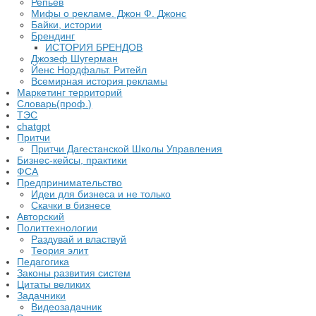
Репьев
Мифы о рекламе. Джон Ф. Джонс
Байки, истории
Брендинг
ИСТОРИЯ БРЕНДОВ
Джозеф Шугерман
​Йенс Нордфальт. Ритейл
Всемирная история рекламы
Маркетинг территорий
Словарь(проф.)
ТЭС
chatgpt
Притчи
Притчи Дагестанской Школы Управления
Бизнес-кейсы, практики
ФСА
Предпринимательство
Идеи для бизнеса и не только
Скачки в бизнесе
Авторский
Политтехнологии
Раздувай и властвуй
Теория элит
​Педагогика
Законы развития систем
Цитаты великих
Задачники
Видеозадачник