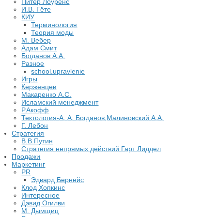
Питер Лоуренс
И.В. Гёте
КИУ
Терминология
Теория моды
М. Вебер
Адам Смит
Богданов А.А.
Разное
school.upravlenie
Игры
Керженцев
Макаренко А.С.
Исламский менеджмент
Р.Акофф
Тектология-А. А. Богданов,Малиновский А.А.
​Г. Лебон
Стратегия
В.В.Путин
​Стратегия непрямых действий Гарт Лиддел
Продажи
Маркетинг
PR
Эдвард Бернейс
Клод Хопкинс
Интересное
Дэвид Огилви
М. Дымщиц