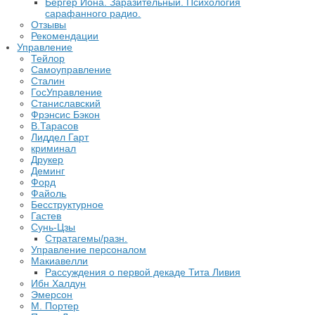
Бергер Йона. Заразительный. Психология
сарафанного радио.
Отзывы
Рекомендации
Управление
Тейлор
Самоуправление
Сталин
ГосУправление
Станиславский
Фрэнсис Бэкон
В.Тарасов
Лиддел Гарт
криминал
Друкер
Деминг
Форд
Файоль
Бесструктурное
Гастев
Сунь-Цзы
Стратагемы/разн.
Управление персоналом
Макиавелли
Рассуждения о первой декаде Тита Ливия
Ибн Халдун
Эмерсон
М. Портер