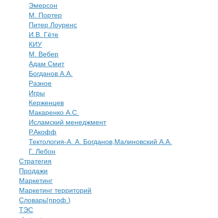
Эмерсон
М. Портер
Питер Лоуренс
И.В. Гёте
КИУ
М. Вебер
Адам Смит
Богданов А.А.
Разное
Игры
Керженцев
Макаренко А.С.
Исламский менеджмент
Р.Акофф
Тектология-А. А. Богданов,Малиновский А.А.
​Г. Лебон
Стратегия
Продажи
Маркетинг
Маркетинг территорий
Словарь(проф.)
ТЭС