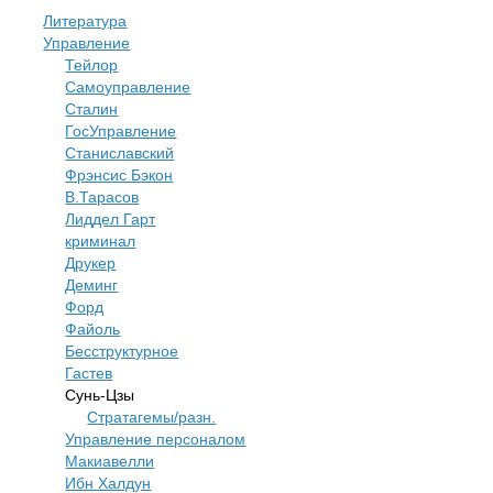
Литература
Управление
Тейлор
Самоуправление
Сталин
ГосУправление
Станиславский
Фрэнсис Бэкон
В.Тарасов
Лиддел Гарт
криминал
Друкер
Деминг
Форд
Файоль
Бесструктурное
Гастев
Сунь-Цзы
Стратагемы/разн.
Управление персоналом
Макиавелли
Ибн Халдун