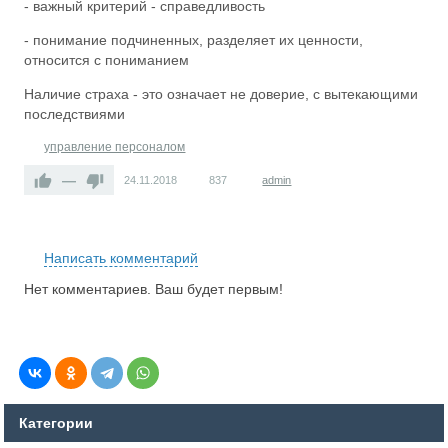
- важный критерий - справедливость
- понимание подчиненных, разделяет их ценности,
относится с пониманием
Наличие страха - это означает не доверие, с вытекающими
последствиями
управление персоналом
—
24.11.2018
837
admin
RS
Написать комментарий
Нет комментариев. Ваш будет первым!
Категории