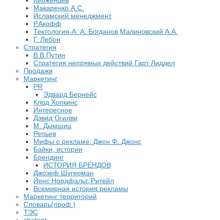
Керженцев
Макаренко А.С.
Исламский менеджмент
Р.Акофф
Тектология-А. А. Богданов,Малиновский А.А.
​Г. Лебон
Стратегия
В.В.Путин
​Стратегия непрямых действий Гарт Лиддел
Продажи
Маркетинг
PR
Эдвард Бернейс
Клод Хопкинс
Интересное
Дэвид Огилви
М. Дымщиц
Репьев
Мифы о рекламе. Джон Ф. Джонс
Байки, истории
Брендинг
ИСТОРИЯ БРЕНДОВ
Джозеф Шугерман
​Йенс Нордфальт. Ритейл
Всемирная история рекламы
Маркетинг территорий
Словарь(проф.)
ТЭС