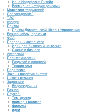
​Йенс Нордфальт. Ритейл
Всемирная история рекламы
Маркетинг территорий
Словарь(проф.)
ТЭС
chatgpt
Притчи
Притчи Дагестанской Школы Управления
Бизнес-кейсы, практики
ФСА
Предпринимательство
Идеи для бизнеса и не только
Скачки в бизнесе
Авторский
Политтехнологии
Раздувай и властвуй
Теория элит
​Педагогика
Законы развития систем
Цитаты великих
Задачники
Видеозадачник
Разное
Служеб.
Темы(иссл)
примеры роликов
фильмы
идеи