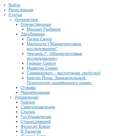
Войти
Регистрация
Статьи
Литература
Отечественная
Михаил Рыбаков
Зарубежная
Питер Сенге
Малхорта \"Маркетинговые
исследования\"
Черчиль Г. «Маркетинговые
исследования»
Герман Симон
Маверик.Семко
Саммерхилл – воспитание свободой
Бергер Йона. Заразительный.
Психология сарафанного радио.
Отзывы
Рекомендации
Управление
Тейлор
Самоуправление
Сталин
ГосУправление
Станиславский
Фрэнсис Бэкон
В.Тарасов