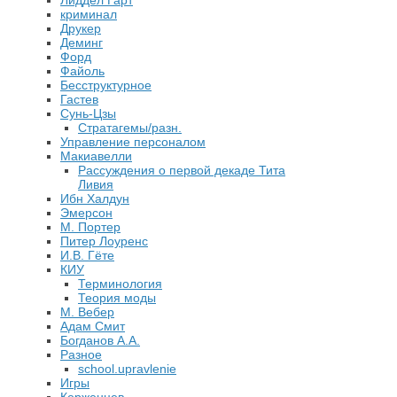
Лиддел Гарт
криминал
Друкер
Деминг
Форд
Файоль
Бесструктурное
Гастев
Сунь-Цзы
Стратагемы/разн.
Управление персоналом
Макиавелли
Рассуждения о первой декаде Тита
Ливия
Ибн Халдун
Эмерсон
М. Портер
Питер Лоуренс
И.В. Гёте
КИУ
Терминология
Теория моды
М. Вебер
Адам Смит
Богданов А.А.
Разное
school.upravlenie
Игры