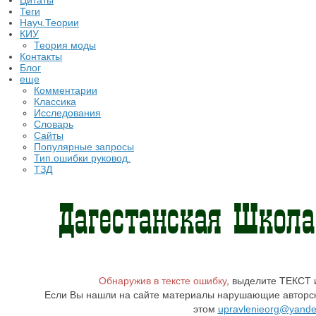
Цитаты
Теги
Науч.Теории
КИУ
Теория моды
Контакты
Блог
еще
Комментарии
Классика
Исследования
Словарь
Сайты
Популярные запросы
Тип.ошибки руковод.
ТЗД
Обнаружив в тексте ошибку
, выделите ТЕКСТ
Если Вы нашли на сайте материалы нарушающие авторск
этом
upravlenieorg@yande