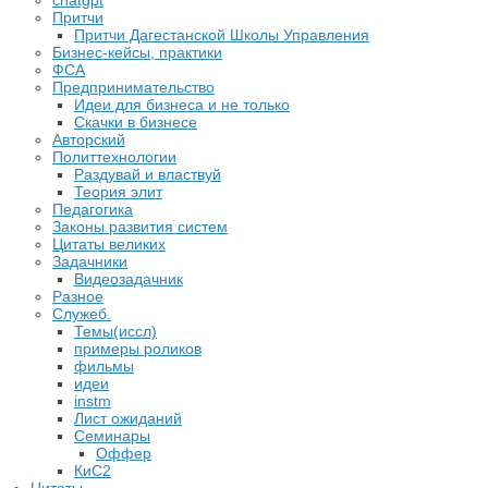
chatgpt
Притчи
Притчи Дагестанской Школы Управления
Бизнес-кейсы, практики
ФСА
Предпринимательство
Идеи для бизнеса и не только
Скачки в бизнесе
Авторский
Политтехнологии
Раздувай и властвуй
Теория элит
​Педагогика
Законы развития систем
Цитаты великих
Задачники
Видеозадачник
Разное
Служеб.
Темы(иссл)
примеры роликов
фильмы
идеи
instm
Лист ожиданий
Семинары
Оффер
КиС2