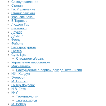
Самоуправление
Сталин
ГосУправление
Станиславский
Фрэнсис Бэкон
В.Тарасов
Лиддел Гарт
криминал
Друкер
Деминг
Форд
Файоль
Бесструктурное
Гастев
Сунь-Цзы
Стратагемы/разн.
Управление персоналом
Макиавелли
Рассуждения о первой декаде Тита Ливия
Ибн Халдун
Эмерсон
М. Портер
Питер Лоуренс
И.В. Гёте
КИУ
Терминология
Теория моды
М. Вебер