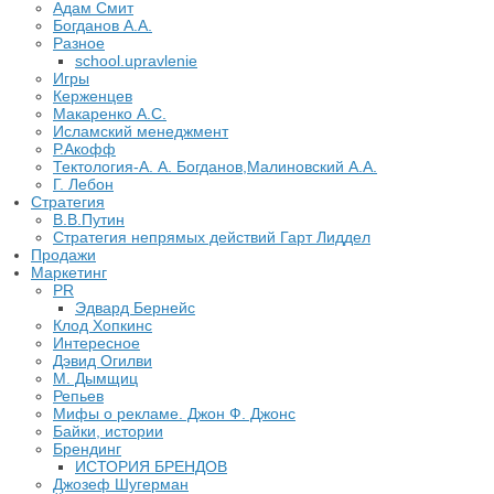
Адам Смит
Богданов А.А.
Разное
school.upravlenie
Игры
Керженцев
Макаренко А.С.
Исламский менеджмент
Р.Акофф
Тектология-А. А. Богданов,Малиновский А.А.
​Г. Лебон
Стратегия
В.В.Путин
​Стратегия непрямых действий Гарт Лиддел
Продажи
Маркетинг
PR
Эдвард Бернейс
Клод Хопкинс
Интересное
Дэвид Огилви
М. Дымщиц
Репьев
Мифы о рекламе. Джон Ф. Джонс
Байки, истории
Брендинг
ИСТОРИЯ БРЕНДОВ
Джозеф Шугерман