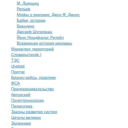
М. Дымщиц
Репьев
Мифы о рекламе. Джон Ф. Джонс
Байки, истории
Брендинг
Джозеф Шугерман
​Йенс Нордфальт. Ритейл
Всемирная история рекламы
Маркетинг территорий
Словарь(проф.)
ТЭС
chatgpt
Притчи
Бизнес-кейсы, практики
ФСА
Предпринимательство
Авторский
Политтехнологии
​Педагогика
Законы развития систем
Цитаты великих
Задачники