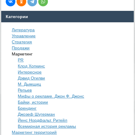
Категории
Литература
Управление
Стратегия
Продажи
Маркетинг
PR
Клод Хопкинс
Интересное
Дэвид Огилви
М. Дымщиц
Репьев
Мифы о рекламе. Джон Ф. Джонс
Байки, истории
Брендинг
Джозеф Шугерман
​Йенс Нордфальт. Ритейл
Всемирная история рекламы
Маркетинг территорий