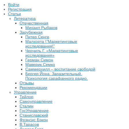
Войти
Регистрация
Статьи
Литература
Отечественная
Михаил Рыбаков
Зарубежная
Питер Сенге
Малхорта \"Маркетинговые
исследования\"
Черчиль Г. «Маркетинговые
исследования»
Герман Симон
Маверик.Семко
Саммерхилл – воспитание свободой
Бергер Йона. Заразительный.
Психология сарафанного радио.
Отзывы
Рекомендации
Управление
Тейлор
Самоуправление
Сталин
ГосУправление
Станиславский
Фрэнсис Бэкон
В.Тарасов