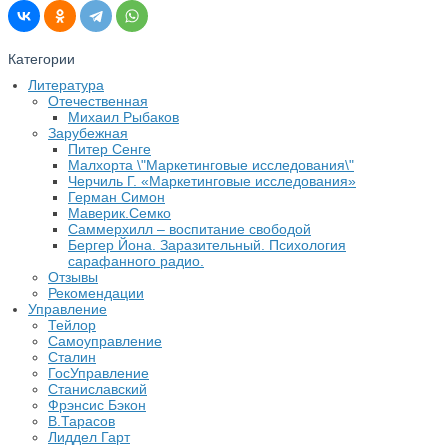
Категории
Литература
Отечественная
Михаил Рыбаков
Зарубежная
Питер Сенге
Малхорта \"Маркетинговые исследования\"
Черчиль Г. «Маркетинговые исследования»
Герман Симон
Маверик.Семко
Саммерхилл – воспитание свободой
Бергер Йона. Заразительный. Психология
сарафанного радио.
Отзывы
Рекомендации
Управление
Тейлор
Самоуправление
Сталин
ГосУправление
Станиславский
Фрэнсис Бэкон
В.Тарасов
Лиддел Гарт