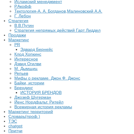
Исламский менеджмент
Р.Акофф
Тектология-А. А. Богданов,Малиновский А.А.
​Г. Лебон
Стратегия
В.В.Путин
​Стратегия непрямых действий Гарт Лиддел
Продажи
Маркетинг
PR
Эдвард Бернейс
Клод Хопкинс
Интересное
Дэвид Огилви
М. Дымщиц
Репьев
Мифы о рекламе. Джон Ф. Джонс
Байки, истории
Брендинг
ИСТОРИЯ БРЕНДОВ
Джозеф Шугерман
​Йенс Нордфальт. Ритейл
Всемирная история рекламы
Маркетинг территорий
Словарь(проф.)
ТЭС
chatgpt
Притчи