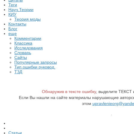
Цитаты
Теги
Науч.Теории
КИУ
Теория моды
Контакты
Блог
еще
Комментарии
Классика
Исследования
Словарь
Сайты
Популярные запросы
Тип.ошибки руковод.
ТЗД
Обнаружив в тексте ошибку
, выделите ТЕКСТ
Если Вы нашли на сайте материалы нарушающие авторск
этом
upravlenieorg@yande
.
Статьи