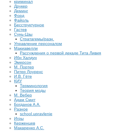
криминал
Друкер
Деминг
Форд
Файоль
Бесструктурное
Гастев
Сунь-Цзы
Стратагемы/разн.
Управление персоналом
Макиавелли
Рассуждения о первой декаде Тита Ливия
Ибн Халдун
Эмерсон
М. Портер
Питер Лоуренс
И.В. Гёте
КИУ
Терминология
Теория моды
М. Вебер
Адам Смит
Богданов А.А.
Разное
school.upravlenie
Игры
Керженцев
Макаренко А.С.