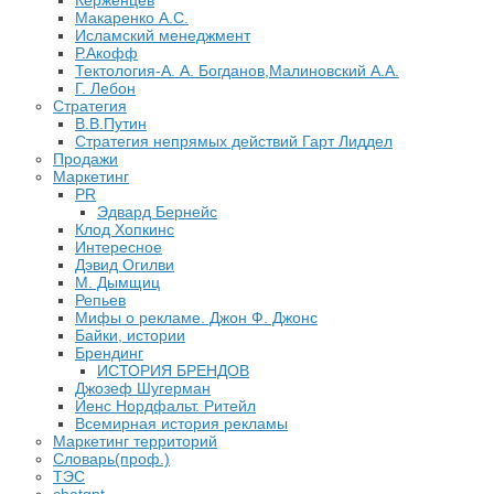
Керженцев
Макаренко А.С.
Исламский менеджмент
Р.Акофф
Тектология-А. А. Богданов,Малиновский А.А.
​Г. Лебон
Стратегия
В.В.Путин
​Стратегия непрямых действий Гарт Лиддел
Продажи
Маркетинг
PR
Эдвард Бернейс
Клод Хопкинс
Интересное
Дэвид Огилви
М. Дымщиц
Репьев
Мифы о рекламе. Джон Ф. Джонс
Байки, истории
Брендинг
ИСТОРИЯ БРЕНДОВ
Джозеф Шугерман
​Йенс Нордфальт. Ритейл
Всемирная история рекламы
Маркетинг территорий
Словарь(проф.)
ТЭС