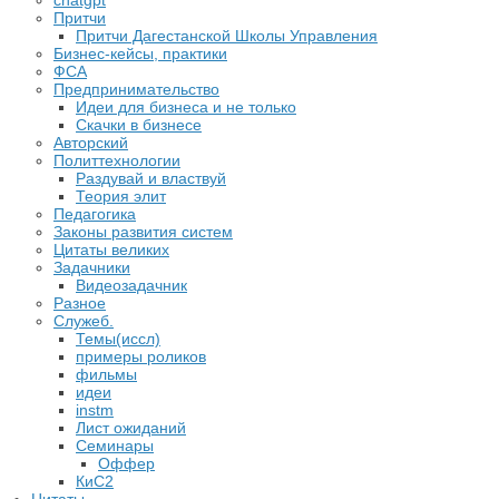
chatgpt
Притчи
Притчи Дагестанской Школы Управления
Бизнес-кейсы, практики
ФСА
Предпринимательство
Идеи для бизнеса и не только
Скачки в бизнесе
Авторский
Политтехнологии
Раздувай и властвуй
Теория элит
​Педагогика
Законы развития систем
Цитаты великих
Задачники
Видеозадачник
Разное
Служеб.
Темы(иссл)
примеры роликов
фильмы
идеи
instm
Лист ожиданий
Семинары
Оффер
КиС2