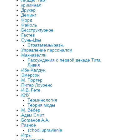
Лиддел Гарт
криминал
Друкер
Деминг
Форд
Файоль
Бесструктурное
Гастев
Сунь-Цзы
Стратагемы/разн.
Управление персоналом
Макиавелли
Рассуждения о первой декаде Тита
Ливия
Ибн Халдун
Эмерсон
М. Портер
Питер Лоуренс
И.В. Гёте
КИУ
Терминология
Теория моды
М. Вебер
Адам Смит
Богданов А.А.
Разное
school.upravlenie
Игры