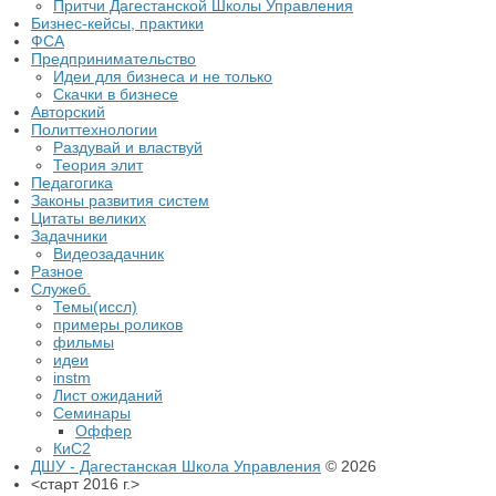
Притчи Дагестанской Школы Управления
Бизнес-кейсы, практики
ФСА
Предпринимательство
Идеи для бизнеса и не только
Скачки в бизнесе
Авторский
Политтехнологии
Раздувай и властвуй
Теория элит
​Педагогика
Законы развития систем
Цитаты великих
Задачники
Видеозадачник
Разное
Служеб.
Темы(иссл)
примеры роликов
фильмы
идеи
instm
Лист ожиданий
Семинары
Оффер
КиС2
ДШУ - Дагестанская Школа Управления
© 2026
<старт 2016 г.>