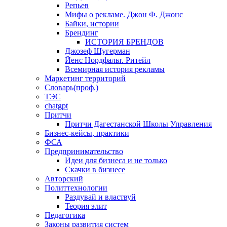
Репьев
Мифы о рекламе. Джон Ф. Джонс
Байки, истории
Брендинг
ИСТОРИЯ БРЕНДОВ
Джозеф Шугерман
​Йенс Нордфальт. Ритейл
Всемирная история рекламы
Маркетинг территорий
Словарь(проф.)
ТЭС
chatgpt
Притчи
Притчи Дагестанской Школы Управления
Бизнес-кейсы, практики
ФСА
Предпринимательство
Идеи для бизнеса и не только
Скачки в бизнесе
Авторский
Политтехнологии
Раздувай и властвуй
Теория элит
​Педагогика
Законы развития систем