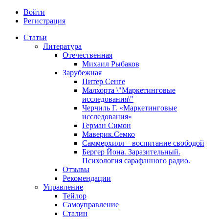
Войти
Регистрация
Статьи
Литература
Отечественная
Михаил Рыбаков
Зарубежная
Питер Сенге
Малхорта \"Маркетинговые
исследования\"
Черчиль Г. «Маркетинговые
исследования»
Герман Симон
Маверик.Семко
Саммерхилл – воспитание свободой
Бергер Йона. Заразительный.
Психология сарафанного радио.
Отзывы
Рекомендации
Управление
Тейлор
Самоуправление
Сталин