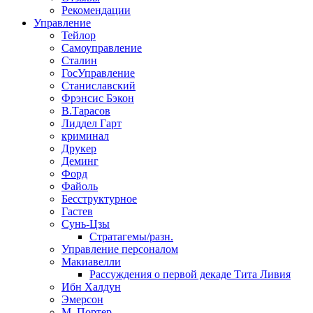
Рекомендации
Управление
Тейлор
Самоуправление
Сталин
ГосУправление
Станиславский
Фрэнсис Бэкон
В.Тарасов
Лиддел Гарт
криминал
Друкер
Деминг
Форд
Файоль
Бесструктурное
Гастев
Сунь-Цзы
Стратагемы/разн.
Управление персоналом
Макиавелли
Рассуждения о первой декаде Тита Ливия
Ибн Халдун
Эмерсон
М. Портер