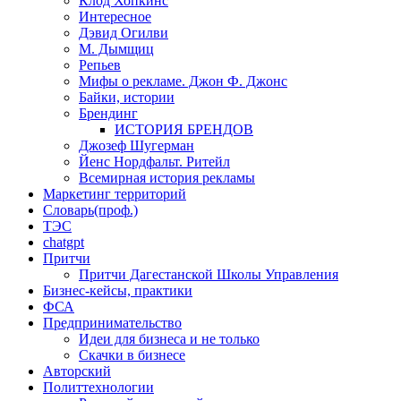
Клод Хопкинс
Интересное
Дэвид Огилви
М. Дымщиц
Репьев
Мифы о рекламе. Джон Ф. Джонс
Байки, истории
Брендинг
ИСТОРИЯ БРЕНДОВ
Джозеф Шугерман
​Йенс Нордфальт. Ритейл
Всемирная история рекламы
Маркетинг территорий
Словарь(проф.)
ТЭС
chatgpt
Притчи
Притчи Дагестанской Школы Управления
Бизнес-кейсы, практики
ФСА
Предпринимательство
Идеи для бизнеса и не только
Скачки в бизнесе
Авторский
Политтехнологии