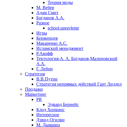
Теория моды
М. Вебер
Адам Смит
Богданов А.А.
Разное
school.upravlenie
Игры
Керженцев
Макаренко А.С.
Исламский менеджмент
Р.Акофф
Тектология-А. А. Богданов,Малиновский
А.А.
​Г. Лебон
Стратегия
В.В.Путин
​Стратегия непрямых действий Гарт Лиддел
Продажи
Маркетинг
PR
Эдвард Бернейс
Клод Хопкинс
Интересное
Дэвид Огилви
М. Дымщиц