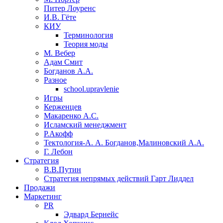
Питер Лоуренс
И.В. Гёте
КИУ
Терминология
Теория моды
М. Вебер
Адам Смит
Богданов А.А.
Разное
school.upravlenie
Игры
Керженцев
Макаренко А.С.
Исламский менеджмент
Р.Акофф
Тектология-А. А. Богданов,Малиновский А.А.
​Г. Лебон
Стратегия
В.В.Путин
​Стратегия непрямых действий Гарт Лиддел
Продажи
Маркетинг
PR
Эдвард Бернейс