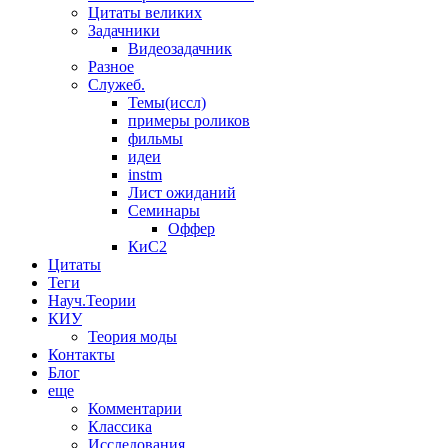
Цитаты великих
Задачники
Видеозадачник
Разное
Служеб.
Темы(иссл)
примеры роликов
фильмы
идеи
instm
Лист ожиданий
Семинары
Оффер
КиС2
Цитаты
Теги
Науч.Теории
КИУ
Теория моды
Контакты
Блог
еще
Комментарии
Классика
Исследования