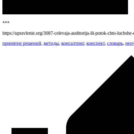
***
https://upravlenie.org/3087-celevaja-auditorija-ili-potok-chto-luchshe
принятие решений
,
методы
,
консалтинг
,
конспект
,
словарь
,
нео