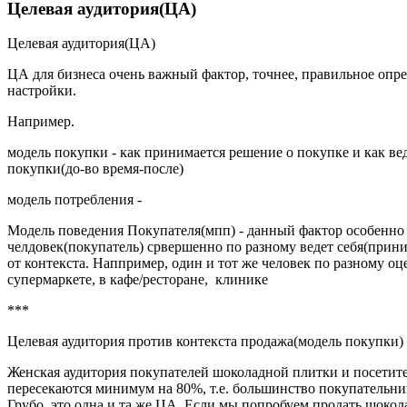
Целевая аудитория(ЦА)
Целевая аудитория(ЦА)
ЦА для бизнеса очень важный фактор, точнее, правильное опре
настройки.
Например.
модель покупки - как принимается решение о покупке и как ве
покупки(до-во время-после)
модель потребления -
Модель поведения Покупателя(мпп) - данный фактор особенно а
челдовек(покупатель) срвершенно по разному ведет себя(прини
от контекста. Наппример, один и тот же человек по разному о
супермаркете, в кафе/ресторане, клинике
***
Целевая аудитория против контекста продажа(модель покупки)
Женская аудитория покупателей шоколадной плитки и посетите
пересекаются минимум на 80%, т.е. большинство покупательни
Грубо, это одна и та же ЦА. Если мы попробуем продать шокол