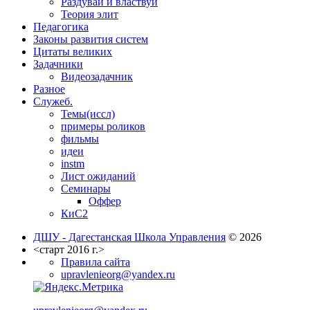
Раздувай и властвуй
Теория элит
​Педагогика
Законы развития систем
Цитаты великих
Задачники
Видеозадачник
Разное
Служеб.
Темы(иссл)
примеры роликов
фильмы
идеи
instm
Лист ожиданий
Семинары
Оффер
КиС2
ДШУ - Дагестанская Школа Управления
© 2026
<старт 2016 г.>
Правила сайта
upravlenieorg@yandex.ru