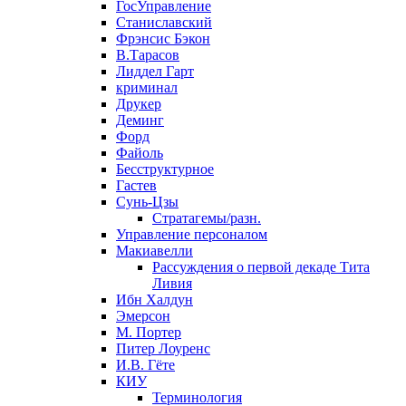
ГосУправление
Станиславский
Фрэнсис Бэкон
В.Тарасов
Лиддел Гарт
криминал
Друкер
Деминг
Форд
Файоль
Бесструктурное
Гастев
Сунь-Цзы
Стратагемы/разн.
Управление персоналом
Макиавелли
Рассуждения о первой декаде Тита
Ливия
Ибн Халдун
Эмерсон
М. Портер
Питер Лоуренс
И.В. Гёте
КИУ
Терминология