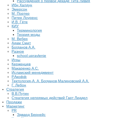
Рассуждения о первой декаде Тита Ливия
Ибн Халдун
Эмерсон
М. Портер
Питер Лоуренс
И.В. Гёте
КИУ
Терминология
Теория моды
М. Вебер
Адам Смит
Богданов А.А.
Разное
school.upravlenie
Игры
Керженцев
Макаренко А.С.
Исламский менеджмент
Р.Акофф
Тектология-А. А. Богданов,Малиновский А.А.
​Г. Лебон
Стратегия
В.В.Путин
​Стратегия непрямых действий Гарт Лиддел
Продажи
Маркетинг
PR
Эдвард Бернейс