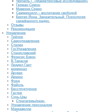
Черчиль Г. «Маркетинговые исследования»
Герман Симон
Маверик.Семко
Саммерхилл – воспитание свободой
Бергер Йона. Заразительный. Психология
сарафанного радио.
Отзывы
Рекомендации
Управление
Тейлор
Самоуправление
Сталин
ГосУправление
Станиславский
Фрэнсис Бэкон
В.Тарасов
Лиддел Гарт
криминал
Друкер
Деминг
Форд
Файоль
Бесструктурное
Гастев
Сунь-Цзы
Стратагемы/разн.
Управление персоналом
Макиавелли