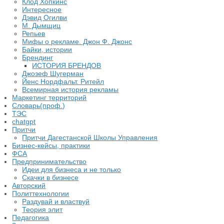
Клод Хопкинс
Интересное
Дэвид Огилви
М. Дымщиц
Репьев
Мифы о рекламе. Джон Ф. Джонс
Байки, истории
Брендинг
ИСТОРИЯ БРЕНДОВ
Джозеф Шугерман
​Йенс Нордфальт. Ритейл
Всемирная история рекламы
Маркетинг территорий
Словарь(проф.)
ТЭС
chatgpt
Притчи
Притчи Дагестанской Школы Управления
Бизнес-кейсы, практики
ФСА
Предпринимательство
Идеи для бизнеса и не только
Скачки в бизнесе
Авторский
Политтехнологии
Раздувай и властвуй
Теория элит
​Педагогика