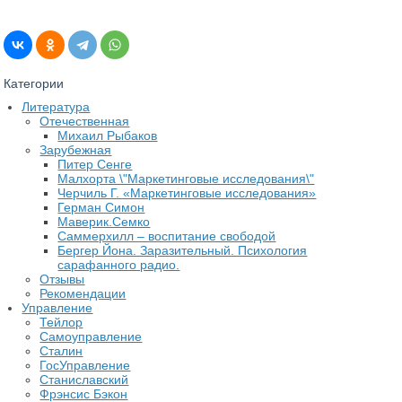
Категории
Литература
Отечественная
Михаил Рыбаков
Зарубежная
Питер Сенге
Малхорта \"Маркетинговые исследования\"
Черчиль Г. «Маркетинговые исследования»
Герман Симон
Маверик.Семко
Саммерхилл – воспитание свободой
Бергер Йона. Заразительный. Психология
сарафанного радио.
Отзывы
Рекомендации
Управление
Тейлор
Самоуправление
Сталин
ГосУправление
Станиславский
Фрэнсис Бэкон