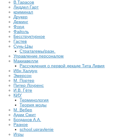
В.Тарасов
Лиддел Гарт
криминал
Друкер
Деминг
Форд
Файоль
Бесструктурное
Гастев
Сунь-Цзы
Стратагемы/разн.
Управление персоналом
Макиавелли
Рассуждения о первой декаде Тита Ливия
Ибн Халдун
Эмерсон
М. Портер
Питер Лоуренс
И.В. Гёте
КИУ
Терминология
Теория моды
М. Вебер
Адам Смит
Богданов А.А.
Разное
school.upravlenie
Игры