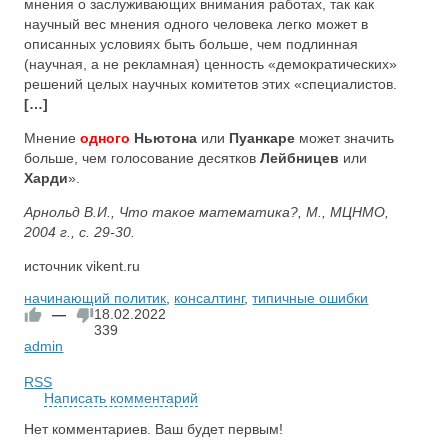
мнения о заслуживающих внимания работах, так как
научный вес мнения одного человека легко может в
описанных условиях быть больше, чем подлинная
(научная, а не рекламная) ценность «демократических»
решений целых научных комитетов этих «специалистов.
[…]
Мнение
одного
Ньютона
или
Пуанкаре
может значить
больше, чем голосование десятков
Лейбницев
или
Харди
».
Арнольд В.И., Что такое математика?, М., МЦНМО,
2004 г., с. 29-30.
источник vikent.ru
начинающий политик
,
консалтинг
,
типичные ошибки
—
18.02.2022
339
admin
RSS
Написать комментарий
Нет комментариев. Ваш будет первым!