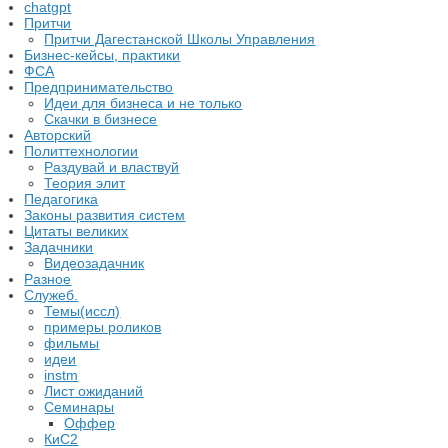
chatgpt
Притчи
Притчи Дагестанской Школы Управления
Бизнес-кейсы, практики
ФСА
Предпринимательство
Идеи для бизнеса и не только
Скачки в бизнесе
Авторский
Политтехнологии
Раздувай и властвуй
Теория элит
​Педагогика
Законы развития систем
Цитаты великих
Задачники
Видеозадачник
Разное
Служеб.
Темы(иссл)
примеры роликов
фильмы
идеи
instm
Лист ожиданий
Семинары
Оффер
КиС2