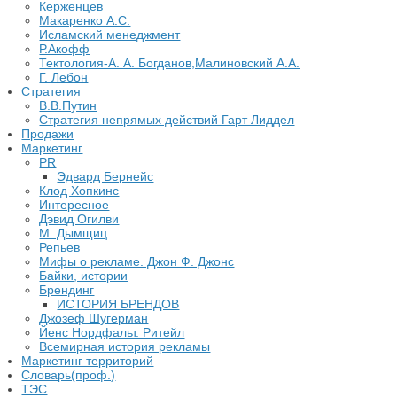
Керженцев
Макаренко А.С.
Исламский менеджмент
Р.Акофф
Тектология-А. А. Богданов,Малиновский А.А.
​Г. Лебон
Стратегия
В.В.Путин
​Стратегия непрямых действий Гарт Лиддел
Продажи
Маркетинг
PR
Эдвард Бернейс
Клод Хопкинс
Интересное
Дэвид Огилви
М. Дымщиц
Репьев
Мифы о рекламе. Джон Ф. Джонс
Байки, истории
Брендинг
ИСТОРИЯ БРЕНДОВ
Джозеф Шугерман
​Йенс Нордфальт. Ритейл
Всемирная история рекламы
Маркетинг территорий
Словарь(проф.)
ТЭС