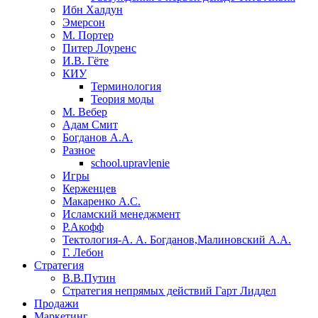
Ибн Халдун
Эмерсон
М. Портер
Питер Лоуренс
И.В. Гёте
КИУ
Терминология
Теория моды
М. Вебер
Адам Смит
Богданов А.А.
Разное
school.upravlenie
Игры
Керженцев
Макаренко А.С.
Исламский менеджмент
Р.Акофф
Тектология-А. А. Богданов,Малиновский А.А.
​Г. Лебон
Стратегия
В.В.Путин
​Стратегия непрямых действий Гарт Лиддел
Продажи
Маркетинг