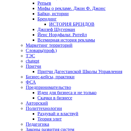
Репьев
Мифы о рекламе. Джон Ф. Джонс
Байки, истории
Брендинг
ИСТОРИЯ БРЕНДОВ
Джозеф Шугерман
​Йенс Нордфальт. Ритейл
Всемирная история рекламы
Маркетинг территорий
Словарь(проф.)
ТЭС
chatgpt
Притчи
Притчи Дагестанской Школы Управления
Бизнес-кейсы, практики
ФСА
Предпринимательство
Идеи для бизнеса и не только
Скачки в бизнесе
Авторский
Политтехнологии
Раздувай и властвуй
Теория элит
​Педагогика
Законы развития систем