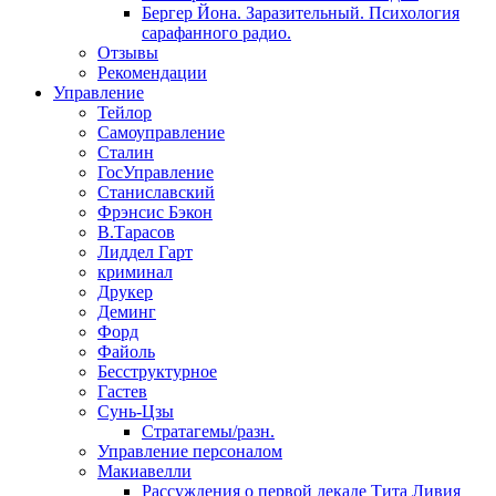
Бергер Йона. Заразительный. Психология
сарафанного радио.
Отзывы
Рекомендации
Управление
Тейлор
Самоуправление
Сталин
ГосУправление
Станиславский
Фрэнсис Бэкон
В.Тарасов
Лиддел Гарт
криминал
Друкер
Деминг
Форд
Файоль
Бесструктурное
Гастев
Сунь-Цзы
Стратагемы/разн.
Управление персоналом
Макиавелли
Рассуждения о первой декаде Тита Ливия