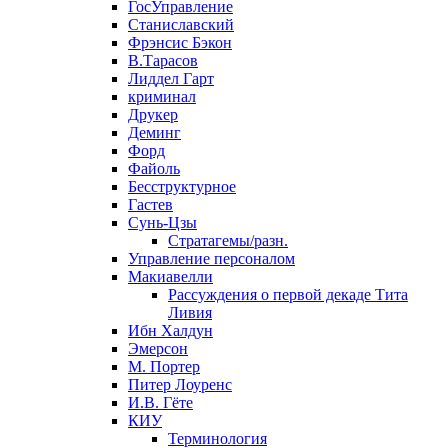
ГосУправление
Станиславский
Фрэнсис Бэкон
В.Тарасов
Лиддел Гарт
криминал
Друкер
Деминг
Форд
Файоль
Бесструктурное
Гастев
Сунь-Цзы
Стратагемы/разн.
Управление персоналом
Макиавелли
Рассуждения о первой декаде Тита
Ливия
Ибн Халдун
Эмерсон
М. Портер
Питер Лоуренс
И.В. Гёте
КИУ
Терминология