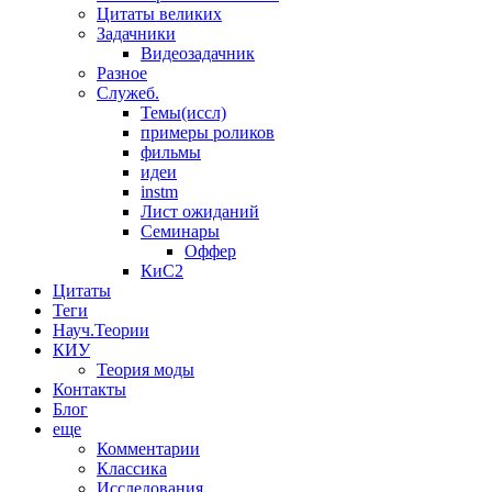
Цитаты великих
Задачники
Видеозадачник
Разное
Служеб.
Темы(иссл)
примеры роликов
фильмы
идеи
instm
Лист ожиданий
Семинары
Оффер
КиС2
Цитаты
Теги
Науч.Теории
КИУ
Теория моды
Контакты
Блог
еще
Комментарии
Классика
Исследования