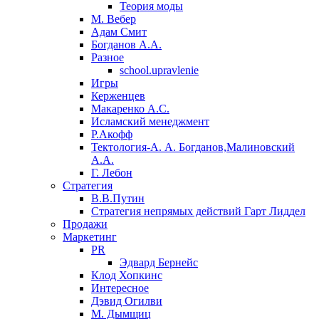
Теория моды
М. Вебер
Адам Смит
Богданов А.А.
Разное
school.upravlenie
Игры
Керженцев
Макаренко А.С.
Исламский менеджмент
Р.Акофф
Тектология-А. А. Богданов,Малиновский
А.А.
​Г. Лебон
Стратегия
В.В.Путин
​Стратегия непрямых действий Гарт Лиддел
Продажи
Маркетинг
PR
Эдвард Бернейс
Клод Хопкинс
Интересное
Дэвид Огилви
М. Дымщиц