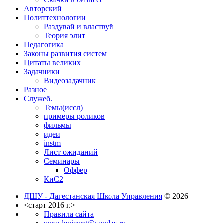
Авторский
Политтехнологии
Раздувай и властвуй
Теория элит
​Педагогика
Законы развития систем
Цитаты великих
Задачники
Видеозадачник
Разное
Служеб.
Темы(иссл)
примеры роликов
фильмы
идеи
instm
Лист ожиданий
Семинары
Оффер
КиС2
ДШУ - Дагестанская Школа Управления
© 2026
<старт 2016 г.>
Правила сайта
upravlenieorg@yandex.ru