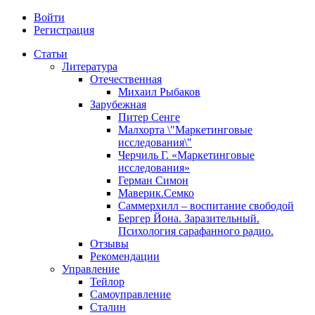
Войти
Регистрация
Статьи
Литература
Отечественная
Михаил Рыбаков
Зарубежная
Питер Сенге
Малхорта \"Маркетинговые
исследования\"
Черчиль Г. «Маркетинговые
исследования»
Герман Симон
Маверик.Семко
Саммерхилл – воспитание свободой
Бергер Йона. Заразительный.
Психология сарафанного радио.
Отзывы
Рекомендации
Управление
Тейлор
Самоуправление
Сталин