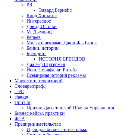
PR
Эдвард Бернейс
Клод Хопкинс
Интересное
Дэвид Огилви
М. Дымщиц
Репьев
Мифы о рекламе. Джон Ф. Джонс
Байки, истории
Брендинг
ИСТОРИЯ БРЕНДОВ
Джозеф Шугерман
​Йенс Нордфальт. Ритейл
Всемирная история рекламы
Маркетинг территорий
Словарь(проф.)
ТЭС
chatgpt
Притчи
Притчи Дагестанской Школы Управления
Бизнес-кейсы, практики
ФСА
Предпринимательство
Идеи для бизнеса и не только
Скачки в бизнесе