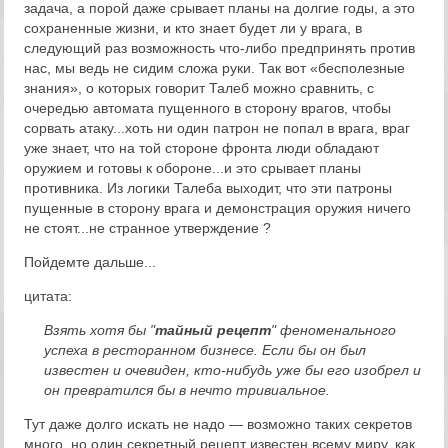
задача, а порой даже срывает планы на долгие годы, а это
сохраненные жизни, и кто знает будет ли у врага, в
следующий раз возможность что-либо предпринять против
нас, мы ведь не сидим сложа руки. Так вот «бесполезные
знания», о которых говорит Талеб можно сравнить, с
очередью автомата пущенного в сторону врагов, чтобы
сорвать атаку...хоть ни один патрон не попал в врага, враг
уже знает, что на той стороне фронта люди обладают
оружием и готовы к обороне...и это срывает планы
противника. Из логики Талеба выходит, что эти патроны
пущенные в сторону врага и демонстрация оружия ничего
не стоят...не странное утверждение ?
Пойдемте дальше...
цитата:
Взять хотя бы "
тайный рецепт
" феноменального
успеха в ресторанном бизнесе. Если бы он был
известен и очевиден, кто-нибудь уже бы его изобрел и
он превратился бы в нечто тривиальное.
Тут даже долго искать не надо — возможно таких секретов
много, но один секретный рецепт известен всему миру, как