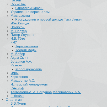
Гастев
Сунь-Цзы
Стратагемы/разн.
Управление персоналом
Макиавелли
Рассуждения о первой декаде Тита Ливия
Ибн Халдун
Эмерсон
М. Портер
Питер Лоуренс
И.В. Гёте
КИУ
Терминология
Теория моды
М. Вебер
Адам Смит
Богданов А.А.
Разное
school.upravlenie
Игры
Керженцев
Макаренко А.С.
Исламский менеджмент
Р.Акофф
Тектология-А. А. Богданов,Малиновский А.А.
​Г. Лебон
Стратегия
В.В.Путин