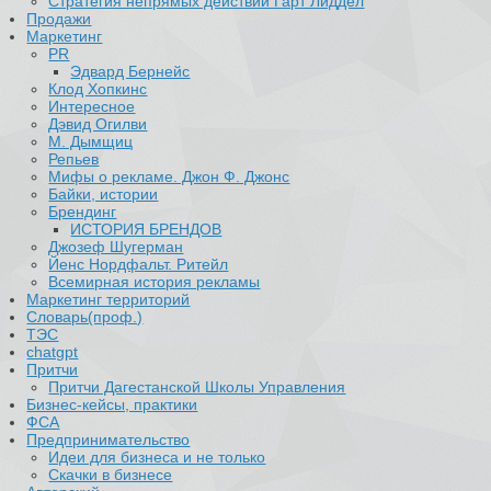
​Стратегия непрямых действий Гарт Лиддел
Продажи
Маркетинг
PR
Эдвард Бернейс
Клод Хопкинс
Интересное
Дэвид Огилви
М. Дымщиц
Репьев
Мифы о рекламе. Джон Ф. Джонс
Байки, истории
Брендинг
ИСТОРИЯ БРЕНДОВ
Джозеф Шугерман
​Йенс Нордфальт. Ритейл
Всемирная история рекламы
Маркетинг территорий
Словарь(проф.)
ТЭС
chatgpt
Притчи
Притчи Дагестанской Школы Управления
Бизнес-кейсы, практики
ФСА
Предпринимательство
Идеи для бизнеса и не только
Скачки в бизнесе