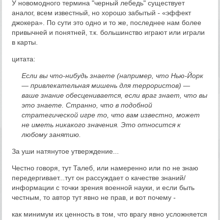
У новомодного термина "черный лебедь" существует
аналог, всем известный, но хорошо забытый - «эффект
джокера». По сути это одно и то же, последнее нам более
привычней и понятней, т.к. большинство играют или играли
в карты.
цитата:
Если вы что-нибудь знаете (например, что Нью-Йорк
— привлекательная мишень для террористов) —
ваше знание обесценивается, если враг знает, что вы
это знаете. Странно, что в подобной
стратегической игре то, что вам известно, может
не иметь никакого значения. Это относится к
любому занятию.
За уши натянутое утверждение...
Честно говоря, тут Талеб, или намеренно или по не знаю
передергивает...тут он рассуждает о качестве знаний/
информации с точки зрения военной науки, и если быть
честным, то автор тут явно не прав, и вот почему -
как минимум их ценность в том, что врагу явно усложняется