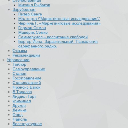
Отечественная
Михаил Рыбаков
Зарубежная
Питер Сенге
Малхорта \"Маркетинговые исследования\"
Черчиль Г. «Маркетинговые исследования»
Герман Симон
Маверик.Семко
Саммерхилл – воспитание свободой
Бергер Йона. Заразительный. Психология
сарафанного радио.
Отзывы
Рекомендации
Управление
Тейлор
Самоуправление
Сталин
ГосУправление
Станиславский
Фрэнсис Бэкон
В.Тарасов
Лиддел Гарт
криминал
Друкер
Деминг
Форд
Файоль
Бесструктурное