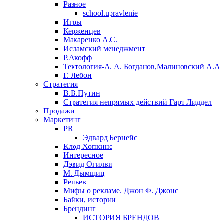
Разное
school.upravlenie
Игры
Керженцев
Макаренко А.С.
Исламский менеджмент
Р.Акофф
Тектология-А. А. Богданов,Малиновский А.А
​Г. Лебон
Стратегия
В.В.Путин
​Стратегия непрямых действий Гарт Лиддел
Продажи
Маркетинг
PR
Эдвард Бернейс
Клод Хопкинс
Интересное
Дэвид Огилви
М. Дымщиц
Репьев
Мифы о рекламе. Джон Ф. Джонс
Байки, истории
Брендинг
ИСТОРИЯ БРЕНДОВ