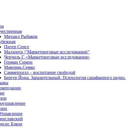
ра
чественная
Михаил Рыбаков
убежная
Питер Сенге
Малхорта \"Маркетинговые исследования\"
Черчиль Г. «Маркетинговые исследования»
Герман Симон
Маверик.Семко
Саммерхилл – воспитание свободой
Бергер Йона. Заразительный. Психология сарафанного радио.
зывы
омендации
ие
лор
оуправление
лин
Управление
ниславский
нсис Бэкон