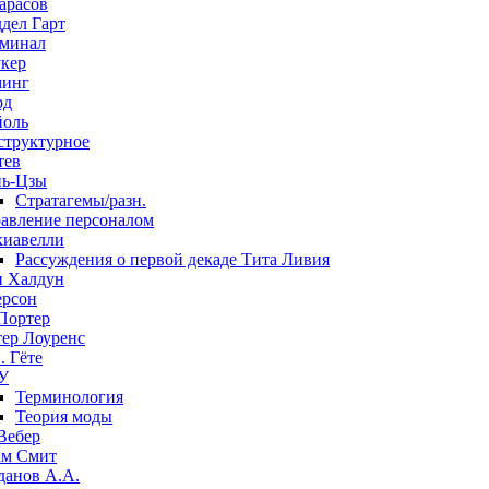
арасов
дел Гарт
минал
кер
минг
рд
оль
структурное
тев
ь-Цзы
Стратагемы/разн.
авление персоналом
иавелли
Рассуждения о первой декаде Тита Ливия
 Халдун
рсон
Портер
ер Лоуренс
. Гёте
У
Терминология
Теория моды
Вебер
м Смит
данов А.А.