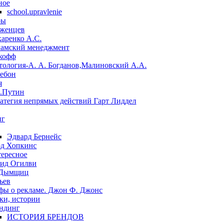
ное
school.upravlenie
ры
женцев
аренко А.С.
амский менеджмент
кофф
тология-А. А. Богданов,Малиновский А.А.
Лебон
я
.Путин
ратегия непрямых действий Гарт Лиддел
нг
Эдвард Бернейс
д Хопкинс
ересное
ид Огилви
 Дымщиц
ьев
ы о рекламе. Джон Ф. Джонс
ки, истории
ндинг
ИСТОРИЯ БРЕНДОВ