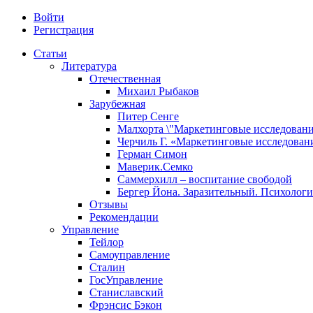
Войти
Регистрация
Статьи
Литература
Отечественная
Михаил Рыбаков
Зарубежная
Питер Сенге
Малхорта \"Маркетинговые исследовани
Черчиль Г. «Маркетинговые исследован
Герман Симон
Маверик.Семко
Саммерхилл – воспитание свободой
Бергер Йона. Заразительный. Психологи
Отзывы
Рекомендации
Управление
Тейлор
Самоуправление
Сталин
ГосУправление
Станиславский
Фрэнсис Бэкон