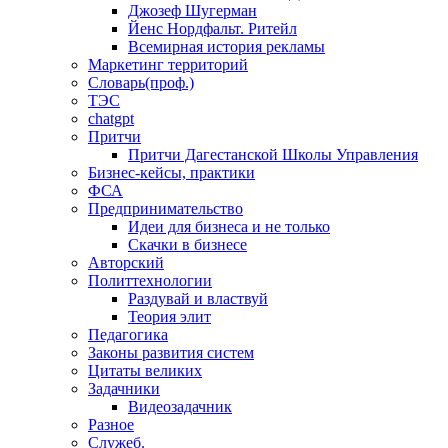
Джозеф Шугерман
​Йенс Нордфальт. Ритейл
Всемирная история рекламы
Маркетинг территорий
Словарь(проф.)
ТЭС
chatgpt
Притчи
Притчи Дагестанской Школы Управления
Бизнес-кейсы, практики
ФСА
Предпринимательство
Идеи для бизнеса и не только
Скачки в бизнесе
Авторский
Политтехнологии
Раздувай и властвуй
Теория элит
​Педагогика
Законы развития систем
Цитаты великих
Задачники
Видеозадачник
Разное
Служеб.