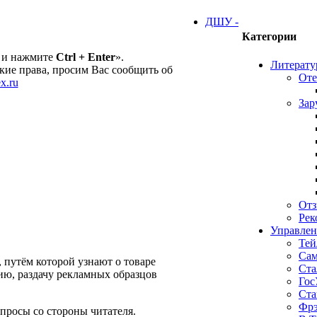
ДШУ -
Категории
 и нажмите
Ctrl + Enter
».
Литерату
ие права, просим Вас сообщить об
Оте
x.ru
Зар
От
Рек
Управлен
Тей
Сам
 путём которой узнают о товаре
Ста
ию, раздачу рекламных образцов
Гос
Ста
Фрэ
опросы со стороны читателя.