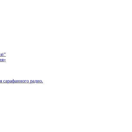
я\"
ия»
я сарафанного радио.