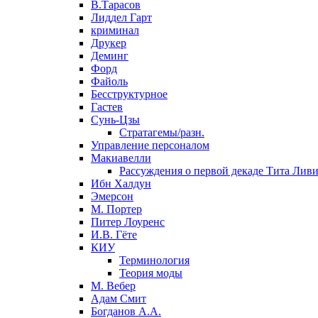
В.Тарасов
Лиддел Гарт
криминал
Друкер
Деминг
Форд
Файоль
Бесструктурное
Гастев
Сунь-Цзы
Стратагемы/разн.
Управление персоналом
Макиавелли
Рассуждения о первой декаде Тита Лив
Ибн Халдун
Эмерсон
М. Портер
Питер Лоуренс
И.В. Гёте
КИУ
Терминология
Теория моды
М. Вебер
Адам Смит
Богданов А.А.