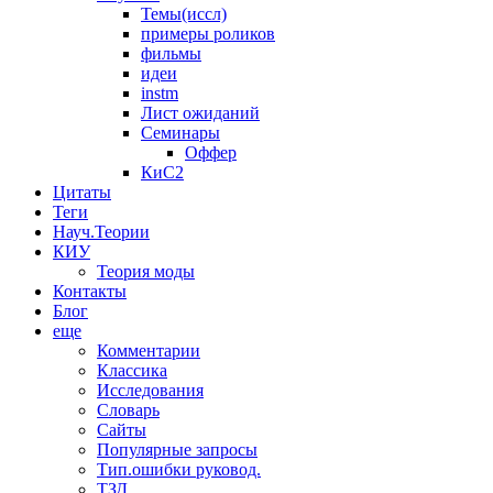
Темы(иссл)
примеры роликов
фильмы
идеи
instm
Лист ожиданий
Семинары
Оффер
КиС2
Цитаты
Теги
Науч.Теории
КИУ
Теория моды
Контакты
Блог
еще
Комментарии
Классика
Исследования
Словарь
Сайты
Популярные запросы
Тип.ошибки руковод.
ТЗД