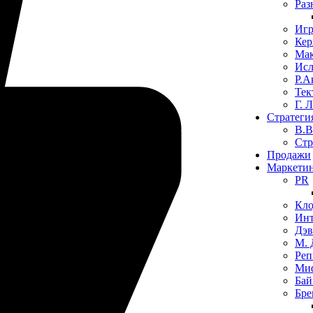
Раз
Иг
Кер
Мак
Исл
Р.А
Тек
​Г. 
Стратеги
В.В
​Ст
Продажи
Маркети
PR
Кло
Инт
Дэв
М.
Реп
Миф
Бай
Бре