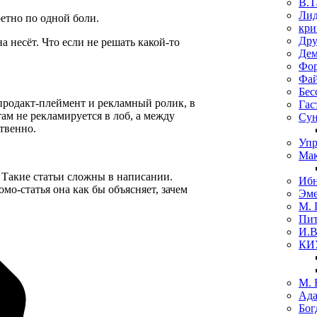
В.Т
Лид
ретно по одной боли.
кри
Дру
а несёт. Что если не решать какой-то
Де
Фо
Фай
Бес
 продакт-плеймент и рекламный ролик, в
Гас
там не рекламируется в лоб, а между
Сун
твенно.
Упр
Мак
 Такие статьи сложны в написании.
Ибн
мо-статья она как бы объясняет, зачем
Эме
М. 
Пит
И.В
КИ
М. 
Ада
Бог