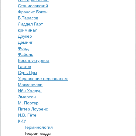
Станиславский
Фрэнсис Бэкон
В.Тарасов
Лиддел Гарт
криминал
Друкер
Деминг
Форд
Файоль
Бесструктурное
Гастев
Сунь-Цзы
Управление персоналом
Макиавелли
Ибн Халдун
Эмерсон
М. Портер
Питер Лоуренс
И.В. Гёте
КИУ
Терминология
Теория моды