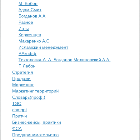
М. Вебер
Адам Смит
Богданов А.А.
Разное
Игры
Керженцев
Макаренко А.С.
Исламский менеджмент
Р.Акофф
Тектология-А. А. Богданов,Малиновский А.А.
​Г. Лебон
Стратегия
Продажи
Маркетинг
Маркетинг территорий
Словарь(проф.)
ТЭС
chatgpt
Притчи
Бизнес-кейсы, практики
ФСА
Предпринимательство