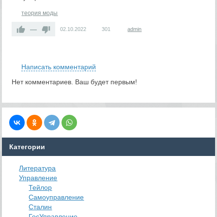
теория моды
—
02.10.2022
301
admin
RS
Написать комментарий
Нет комментариев. Ваш будет первым!
Категории
Литература
Управление
Тейлор
Самоуправление
Сталин
ГосУправление