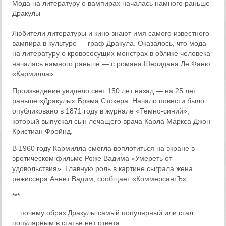
Мода на литературу о вампирах началась намного раньше
Дракулы
Любители литературы и кино знают имя самого известного
вампира в культуре — граф Дракула. Оказалось, что мода
на литературу о кровососущих монстрах в облике человека
началась намного раньше — с романа Шеридана Ле Фаню
«Кармилла».
Произведение увидело свет 150 лет назад — на 25 лет
раньше «Дракулы» Брэма Стокера. Начало повести было
опубликовано в 1871 году в журнале «Темно-синий»,
который выпускал сын лечащего врача Карла Маркса Джон
Кристиан Фройнд.
В 1960 году Кармилла смогла воплотиться на экране в
эротическом фильме Роже Вадима «Умереть от
удовольствия». Главную роль в картине сыграла жена
режиссера Аннет Вадим, сообщает «КоммерсантЪ».
***
....почему образ Дракулы самый популярный или стал
популярным в статье нет ответа