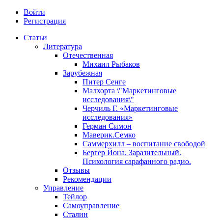
Войти
Регистрация
Статьи
Литература
Отечественная
Михаил Рыбаков
Зарубежная
Питер Сенге
Малхорта \"Маркетинговые
исследования\"
Черчиль Г. «Маркетинговые
исследования»
Герман Симон
Маверик.Семко
Саммерхилл – воспитание свободой
Бергер Йона. Заразительный.
Психология сарафанного радио.
Отзывы
Рекомендации
Управление
Тейлор
Самоуправление
Сталин