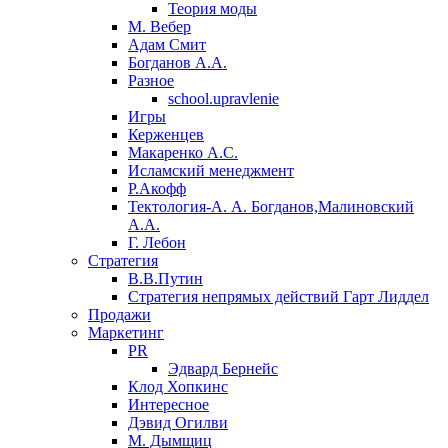
Теория моды
М. Вебер
Адам Смит
Богданов А.А.
Разное
school.upravlenie
Игры
Керженцев
Макаренко А.С.
Исламский менеджмент
Р.Акофф
Тектология-А. А. Богданов,Малиновский
А.А.
​Г. Лебон
Стратегия
В.В.Путин
​Стратегия непрямых действий Гарт Лиддел
Продажи
Маркетинг
PR
Эдвард Бернейс
Клод Хопкинс
Интересное
Дэвид Огилви
М. Дымщиц