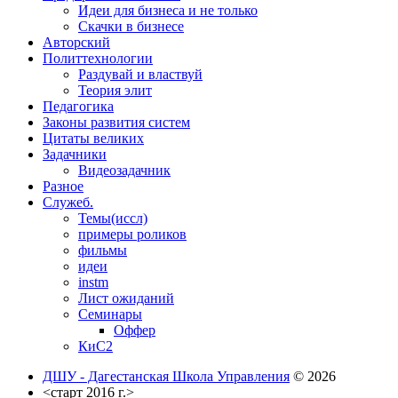
Идеи для бизнеса и не только
Скачки в бизнесе
Авторский
Политтехнологии
Раздувай и властвуй
Теория элит
​Педагогика
Законы развития систем
Цитаты великих
Задачники
Видеозадачник
Разное
Служеб.
Темы(иссл)
примеры роликов
фильмы
идеи
instm
Лист ожиданий
Семинары
Оффер
КиС2
ДШУ - Дагестанская Школа Управления
© 2026
<старт 2016 г.>