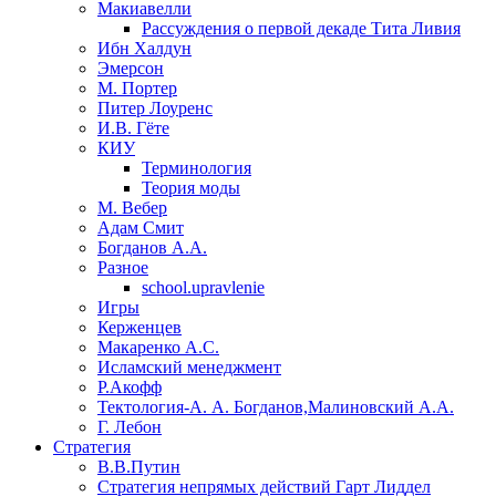
Макиавелли
Рассуждения о первой декаде Тита Ливия
Ибн Халдун
Эмерсон
М. Портер
Питер Лоуренс
И.В. Гёте
КИУ
Терминология
Теория моды
М. Вебер
Адам Смит
Богданов А.А.
Разное
school.upravlenie
Игры
Керженцев
Макаренко А.С.
Исламский менеджмент
Р.Акофф
Тектология-А. А. Богданов,Малиновский А.А.
​Г. Лебон
Стратегия
В.В.Путин
​Стратегия непрямых действий Гарт Лиддел