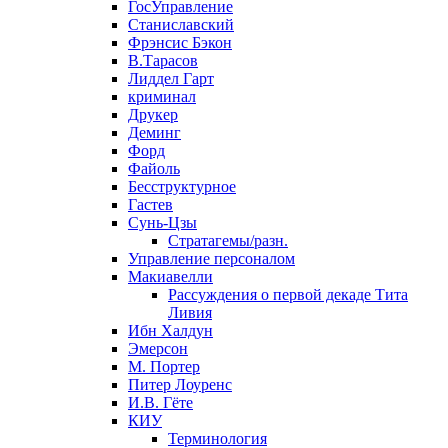
ГосУправление
Станиславский
Фрэнсис Бэкон
В.Тарасов
Лиддел Гарт
криминал
Друкер
Деминг
Форд
Файоль
Бесструктурное
Гастев
Сунь-Цзы
Стратагемы/разн.
Управление персоналом
Макиавелли
Рассуждения о первой декаде Тита
Ливия
Ибн Халдун
Эмерсон
М. Портер
Питер Лоуренс
И.В. Гёте
КИУ
Терминология