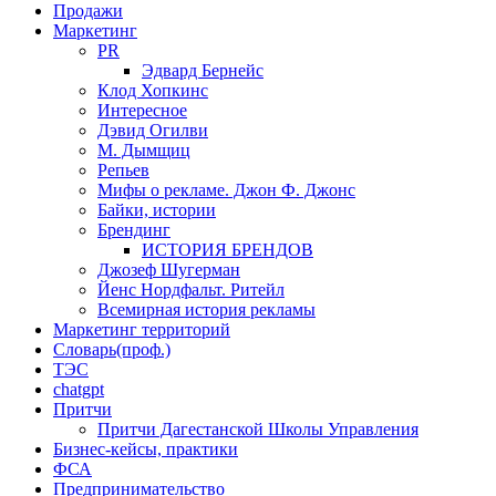
Продажи
Маркетинг
PR
Эдвард Бернейс
Клод Хопкинс
Интересное
Дэвид Огилви
М. Дымщиц
Репьев
Мифы о рекламе. Джон Ф. Джонс
Байки, истории
Брендинг
ИСТОРИЯ БРЕНДОВ
Джозеф Шугерман
​Йенс Нордфальт. Ритейл
Всемирная история рекламы
Маркетинг территорий
Словарь(проф.)
ТЭС
chatgpt
Притчи
Притчи Дагестанской Школы Управления
Бизнес-кейсы, практики
ФСА
Предпринимательство