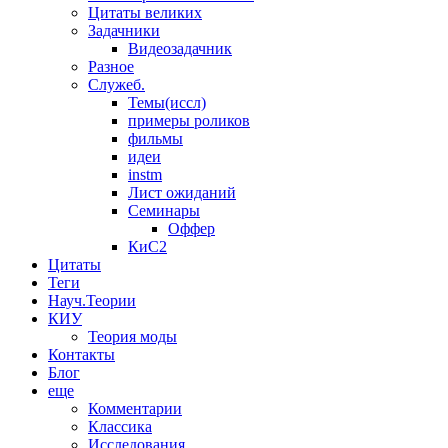
Цитаты великих
Задачники
Видеозадачник
Разное
Служеб.
Темы(иссл)
примеры роликов
фильмы
идеи
instm
Лист ожиданий
Семинары
Оффер
КиС2
Цитаты
Теги
Науч.Теории
КИУ
Теория моды
Контакты
Блог
еще
Комментарии
Классика
Исследования