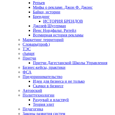
Репьев
Мифы о рекламе. Джон Ф. Джонс
Байки, истории
Брендинг
ИСТОРИЯ БРЕНДОВ
Джозеф Шугерман
​Йенс Нордфальт. Ритейл
Всемирная история рекламы
Маркетинг территорий
Словарь(проф.)
ТЭС
chatgpt
Притчи
Притчи Дагестанской Школы Управления
Бизнес-кейсы, практики
ФСА
Предпринимательство
Идеи для бизнеса и не только
Скачки в бизнесе
Авторский
Политтехнологии
Раздувай и властвуй
Теория элит
​Педагогика
Законы развития систем