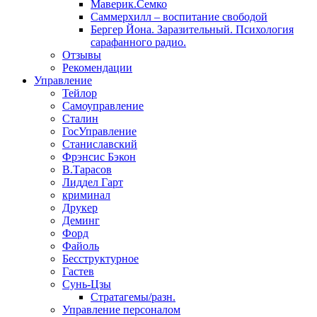
Маверик.Семко
Саммерхилл – воспитание свободой
Бергер Йона. Заразительный. Психология
сарафанного радио.
Отзывы
Рекомендации
Управление
Тейлор
Самоуправление
Сталин
ГосУправление
Станиславский
Фрэнсис Бэкон
В.Тарасов
Лиддел Гарт
криминал
Друкер
Деминг
Форд
Файоль
Бесструктурное
Гастев
Сунь-Цзы
Стратагемы/разн.
Управление персоналом