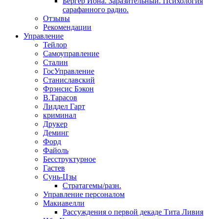
Бергер Йона. Заразительный. Психология
сарафанного радио.
Отзывы
Рекомендации
Управление
Тейлор
Самоуправление
Сталин
ГосУправление
Станиславский
Фрэнсис Бэкон
В.Тарасов
Лиддел Гарт
криминал
Друкер
Деминг
Форд
Файоль
Бесструктурное
Гастев
Сунь-Цзы
Стратагемы/разн.
Управление персоналом
Макиавелли
Рассуждения о первой декаде Тита Ливия