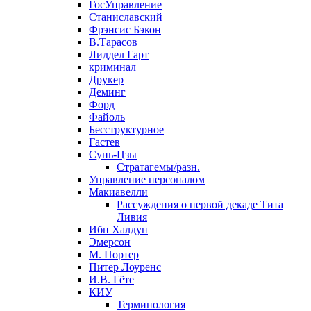
ГосУправление
Станиславский
Фрэнсис Бэкон
В.Тарасов
Лиддел Гарт
криминал
Друкер
Деминг
Форд
Файоль
Бесструктурное
Гастев
Сунь-Цзы
Стратагемы/разн.
Управление персоналом
Макиавелли
Рассуждения о первой декаде Тита
Ливия
Ибн Халдун
Эмерсон
М. Портер
Питер Лоуренс
И.В. Гёте
КИУ
Терминология