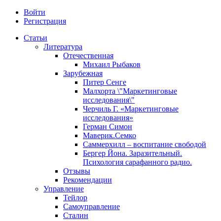
Войти
Регистрация
Статьи
Литература
Отечественная
Михаил Рыбаков
Зарубежная
Питер Сенге
Малхорта \"Маркетинговые
исследования\"
Черчиль Г. «Маркетинговые
исследования»
Герман Симон
Маверик.Семко
Саммерхилл – воспитание свободой
Бергер Йона. Заразительный.
Психология сарафанного радио.
Отзывы
Рекомендации
Управление
Тейлор
Самоуправление
Сталин