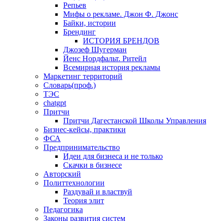
Репьев
Мифы о рекламе. Джон Ф. Джонс
Байки, истории
Брендинг
ИСТОРИЯ БРЕНДОВ
Джозеф Шугерман
​Йенс Нордфальт. Ритейл
Всемирная история рекламы
Маркетинг территорий
Словарь(проф.)
ТЭС
chatgpt
Притчи
Притчи Дагестанской Школы Управления
Бизнес-кейсы, практики
ФСА
Предпринимательство
Идеи для бизнеса и не только
Скачки в бизнесе
Авторский
Политтехнологии
Раздувай и властвуй
Теория элит
​Педагогика
Законы развития систем