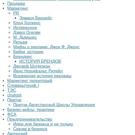
Продажи
Маркетинг
PR
Эдвард Бернейс
Клод Хопкинс
Интересное
Дэвид Огилви
М. Дымщиц
Репьев
Мифы о рекламе. Джон Ф. Джонс
Байки, истории
Брендинг
ИСТОРИЯ БРЕНДОВ
Джозеф Шугерман
​Йенс Нордфальт. Ритейл
Всемирная история рекламы
Маркетинг территорий
Словарь(проф.)
ТЭС
chatgpt
Притчи
Притчи Дагестанской Школы Управления
Бизнес-кейсы, практики
ФСА
Предпринимательство
Идеи для бизнеса и не только
Скачки в бизнесе
Авторский