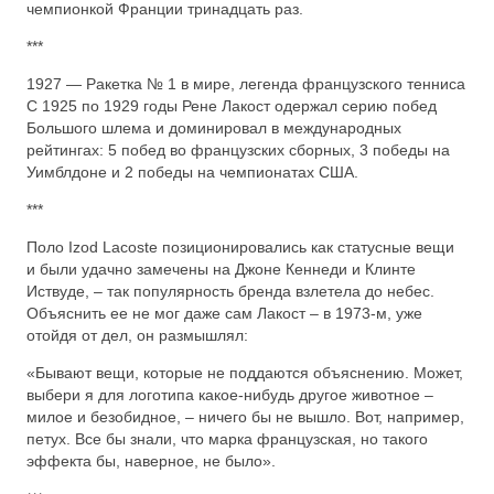
чемпионкой Франции тринадцать раз.
***
1927 — Ракетка № 1 в мире, легенда французского тенниса
С 1925 по 1929 годы Рене Лакост одержал серию побед
Большого шлема и доминировал в международных
рейтингах: 5 побед во французских сборных, 3 победы на
Уимблдоне и 2 победы на чемпионатах США.
***
Поло Izod Lacoste позиционировались как статусные вещи
и были удачно замечены на Джоне Кеннеди и Клинте
Иствуде, – так популярность бренда взлетела до небес.
Объяснить ее не мог даже сам Лакост – в 1973-м, уже
отойдя от дел, он размышлял:
«Бывают вещи, которые не поддаются объяснению. Может,
выбери я для логотипа какое-нибудь другое животное –
милое и безобидное, – ничего бы не вышло. Вот, например,
петух. Все бы знали, что марка французская, но такого
эффекта бы, наверное, не было».