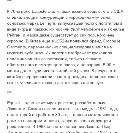
***
К 70-м поло Lacoste стали такой важной вещью, что в США
специально для конкуренции с «крокодилами» была
основана марка Le Tigre, выпускавшая поло с логотипом в
виде тигра в прыжке. Их носили Уилт Чемберлен и Рональд
Рейган, и марка даже существует до сих пор, но очень
скромно. В Китае еще в 1952-м появился бренд Crocodile
Garments, первоначально специализировавшийся на
мужских рубашках. Их логотип изображает крокодила,
напоминающего лакостовский, только не такого
обаятельного и смотрящего влево, а не вправо. В 90-е
марки долго судились за китайский рынок. В результате
китайцы перерисовали своего крокодила: подняли хвост
выше, увеличили глаза и детализировали чешую.
***
Equijet – одна из четырех ракеток, разработанных
Лакостом. Самая важная из них – это модель 1961 года,
над которой он работал 30 лет, – первая металлическая
ракетка в истории тенниса, запустившая в индустрии
революцию. В 1963-м соотечественник Лакоста Пьер
Дармон протестировал ее на «Уимблдоне», с 1967-го ее