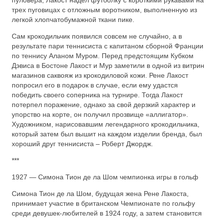
пуловера, Лакост надел футболку с короткими рукавами на
трех пуговицах с отложным воротником, выполненную из
легкой хлопчатобумажной ткани пике.
Сам крокодильчик появился совсем не случайно, а в
результате пари теннисиста с капитаном сборной Франции
по теннису Аланом Муром. Перед предстоящим Кубком
Дэвиса в Бостоне Лакост и Мур заметили в одной из витрин
магазинов саквояж из крокодиловой кожи. Рене Лакост
попросил его в подарок в случае, если ему удастся
победить своего соперника на турнире. Тогда Лакост
потерпел поражение, однако за свой дерзкий характер и
упорство на корте, он получил прозвище «аллигатор».
Художником, нарисовавшим легендарного крокодильчика,
который затем был вышит на каждом изделии бренда, был
хороший друг теннисиста – Роберт Джордж.
***
1927 — Симона Тион де ла Шом чемпионка игры в гольф
Симона Тион де ла Шом, будущая жена Рене Лакоста,
принимает участие в британском Чемпионате по гольфу
среди девушек-любителей в 1924 году, а затем становится