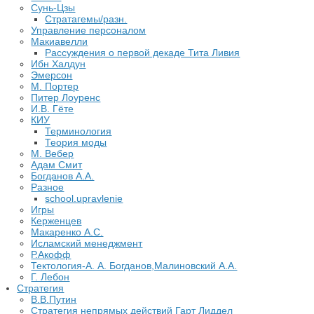
Сунь-Цзы
Стратагемы/разн.
Управление персоналом
Макиавелли
Рассуждения о первой декаде Тита Ливия
Ибн Халдун
Эмерсон
М. Портер
Питер Лоуренс
И.В. Гёте
КИУ
Терминология
Теория моды
М. Вебер
Адам Смит
Богданов А.А.
Разное
school.upravlenie
Игры
Керженцев
Макаренко А.С.
Исламский менеджмент
Р.Акофф
Тектология-А. А. Богданов,Малиновский А.А.
​Г. Лебон
Стратегия
В.В.Путин
​Стратегия непрямых действий Гарт Лиддел