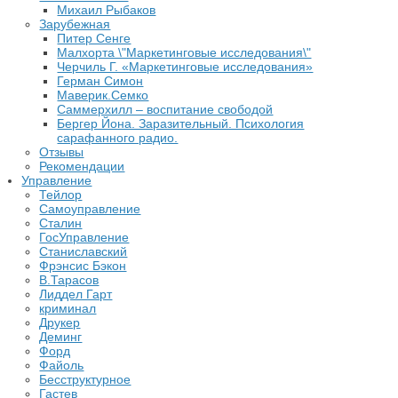
Михаил Рыбаков
Зарубежная
Питер Сенге
Малхорта \"Маркетинговые исследования\"
Черчиль Г. «Маркетинговые исследования»
Герман Симон
Маверик.Семко
Саммерхилл – воспитание свободой
Бергер Йона. Заразительный. Психология
сарафанного радио.
Отзывы
Рекомендации
Управление
Тейлор
Самоуправление
Сталин
ГосУправление
Станиславский
Фрэнсис Бэкон
В.Тарасов
Лиддел Гарт
криминал
Друкер
Деминг
Форд
Файоль
Бесструктурное
Гастев