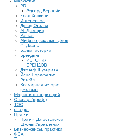
Маркетинг
PR
Эдвард Бернейс
Клод Хопкинс
Интересное
Дэвид Огилви
М. Дымщиц
Репьев
Мифы о рекламе. Джон
Ф. Джонс
Байки, истории
Брендинг
ИСТОРИЯ
БРЕНДОВ
Джозеф Шугерман
​Йенс Нордфальт.
Ритейл
Всемирная история
рекламы
Маркетинг территорий
Словарь(проф.)
ТЭС
chatgpt
Притчи
Притчи Дагестанской
Школы Управления
Бизнес-кейсы, практики
ФСА