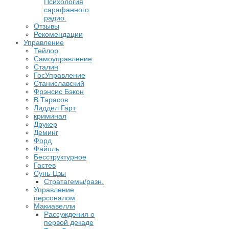
Психология
сарафанного
радио.
Отзывы
Рекомендации
Управление
Тейлор
Самоуправление
Сталин
ГосУправление
Станиславский
Фрэнсис Бэкон
В.Тарасов
Лиддел Гарт
криминал
Друкер
Деминг
Форд
Файоль
Бесструктурное
Гастев
Сунь-Цзы
Стратагемы/разн.
Управление
персоналом
Макиавелли
Рассуждения о
первой декаде