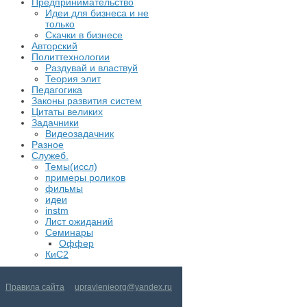
Предпринимательство
Идеи для бизнеса и не
только
Скачки в бизнесе
Авторский
Политтехнологии
Раздувай и властвуй
Теория элит
​Педагогика
Законы развития систем
Цитаты великих
Задачники
Видеозадачник
Разное
Служеб.
Темы(иссл)
примеры роликов
фильмы
идеи
instm
Лист ожиданий
Семинары
Оффер
КиС2
Правила сайта
upravlenieorg@yandex.ru