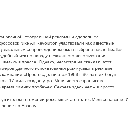
тановочной, театральной рекламы и сделали ее
оссовок Nike Air Revolution участвовали как известные
 музыкальным сопровождением была выбрана песня Beatles
судебный иск по поводу незаконного использования
 шумиху в прессе. Однако, несмотря на скандал, этот
имеров удачного использования рок-музыки в рекламе.
 кампании «Просто сделай это» 1988 г. 80-летний бегун
гаю 17 миль каждое утро. Меня часто спрашивают,
о время зимних пробежек. Секрета здесь нет – я просто
рушителем гегемонии рекламных агентств с Мэдисонавеню. И
упление на Европу