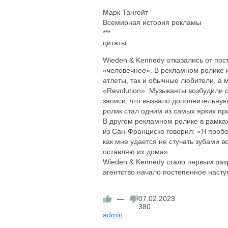
Марк Тангейт
Всемирная история рекламы
***
цитаты
Wieden & Kennedy отказались от пос
«человечнее». В рекламном ролике кр
атлеты, так и обычные любители, а
«Revolution». Музыканты возбудили 
записи, что вызвало дополнительную
ролик стал одним из самых ярких пр
В другом рекламном ролике в рамках
из Сан-Франциско говорил: «Я пробе
как мне удается не стучать зубами в
оставляю их дома».
Wieden & Kennedy стало первым раз
агентство начало постепенное наст
—
07.02.2023
380
admin