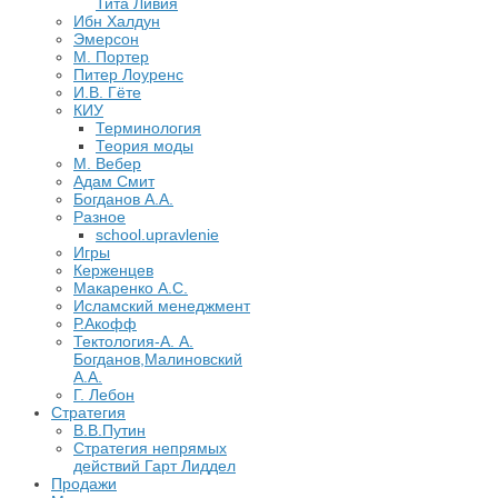
Тита Ливия
Ибн Халдун
Эмерсон
М. Портер
Питер Лоуренс
И.В. Гёте
КИУ
Терминология
Теория моды
М. Вебер
Адам Смит
Богданов А.А.
Разное
school.upravlenie
Игры
Керженцев
Макаренко А.С.
Исламский менеджмент
Р.Акофф
Тектология-А. А.
Богданов,Малиновский
А.А.
​Г. Лебон
Стратегия
В.В.Путин
​Стратегия непрямых
действий Гарт Лиддел
Продажи