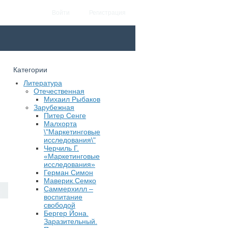
Войти
Регистрация
Категории
Литература
Отечественная
Михаил Рыбаков
Зарубежная
Питер Сенге
Малхорта
\"Маркетинговые
исследования\"
Черчиль Г.
«Маркетинговые
исследования»
Герман Симон
Маверик.Семко
Саммерхилл –
воспитание
свободой
Бергер Йона.
Заразительный.