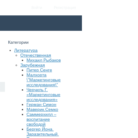
Войти
Регистрация
Категории
Литература
Отечественная
Михаил Рыбаков
Зарубежная
Питер Сенге
Малхорта
\"Маркетинговые
исследования\"
Черчиль Г.
«Маркетинговые
исследования»
Герман Симон
Маверик.Семко
Саммерхилл –
воспитание
свободой
Бергер Йона.
Заразительный.