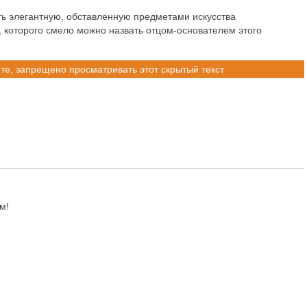
ть элегантную, обставленную предметами искусства
м, которого смело можно назвать отцом-основателем этого
те, запрещено просматривать этот скрытый текст
м!