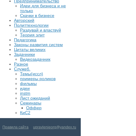
Предпринимательство
Идеи для бизнеса и не
только
Скачки в бизнесе
Авторский
Политтехнологии
Раздувай и властвуй
Теория элит
​Педагогика
Законы развития систем
Цитаты великих
Задачники
Видеозадачник
Разное
Служеб.
Темы(иссл)
примеры роликов
фильмы
идеи
instm
Лист ожиданий
Семинары
Оффер
КиС2
Правила сайта
upravlenieorg@yandex.ru