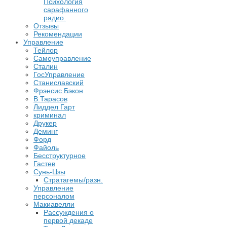
Психология
сарафанного
радио.
Отзывы
Рекомендации
Управление
Тейлор
Самоуправление
Сталин
ГосУправление
Станиславский
Фрэнсис Бэкон
В.Тарасов
Лиддел Гарт
криминал
Друкер
Деминг
Форд
Файоль
Бесструктурное
Гастев
Сунь-Цзы
Стратагемы/разн.
Управление
персоналом
Макиавелли
Рассуждения о
первой декаде