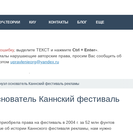
УЧ.ТЕОРИИ
КИУ
КОНТАКТЫ
БЛОГ
ЕЩЕ
 ошибку
, выделите ТЕКСТ и нажмите
Ctrl + Enter
».
иалы нарушающие авторские права, просим Вас сообщить об
этом
upravlenieorg@yandex.ru
.
чуэл основатель Каннский фестиваль рекламы
снователь Каннский фестиваль
обрела права на фестиваль в 2004 г. за 52 млн фунтов
ше об истории Каннского фестиваля рекламы, нам нужно