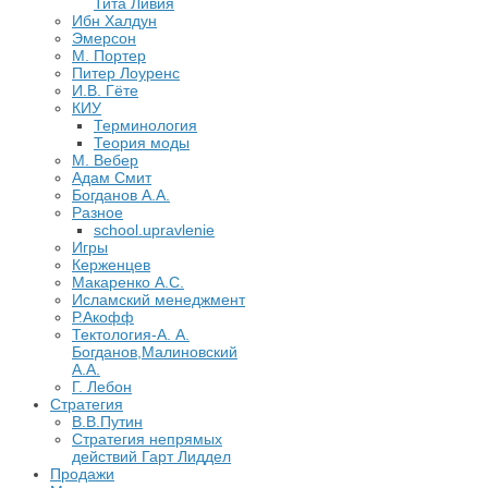
Тита Ливия
Ибн Халдун
Эмерсон
М. Портер
Питер Лоуренс
И.В. Гёте
КИУ
Терминология
Теория моды
М. Вебер
Адам Смит
Богданов А.А.
Разное
school.upravlenie
Игры
Керженцев
Макаренко А.С.
Исламский менеджмент
Р.Акофф
Тектология-А. А.
Богданов,Малиновский
А.А.
​Г. Лебон
Стратегия
В.В.Путин
​Стратегия непрямых
действий Гарт Лиддел
Продажи