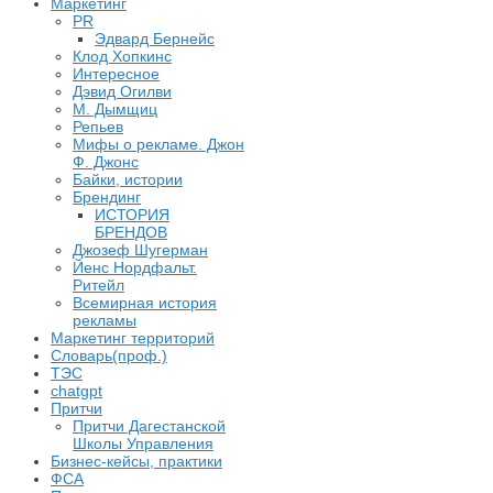
Маркетинг
PR
Эдвард Бернейс
Клод Хопкинс
Интересное
Дэвид Огилви
М. Дымщиц
Репьев
Мифы о рекламе. Джон
Ф. Джонс
Байки, истории
Брендинг
ИСТОРИЯ
БРЕНДОВ
Джозеф Шугерман
​Йенс Нордфальт.
Ритейл
Всемирная история
рекламы
Маркетинг территорий
Словарь(проф.)
ТЭС
chatgpt
Притчи
Притчи Дагестанской
Школы Управления
Бизнес-кейсы, практики
ФСА